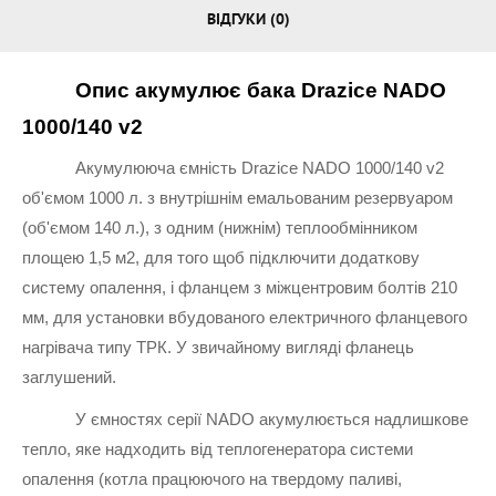
ВІДГУКИ (0)
Опис акумулює бака Drazice NADO 
1000/140 v2
Акумулююча ємність Drazice NADO 1000/140 v2 
об'ємом 1000 л. з внутрішнім емальованим резервуаром 
(об'ємом 140 л.), з одним (нижнім) теплообмінником 
площею 1,5 м2, для того щоб підключити додаткову 
систему опалення, і фланцем з міжцентровим болтів 210 
мм, для установки вбудованого електричного фланцевого 
нагрівача типу ТРК. У звичайному вигляді фланець 
заглушений.
У ємностях серії NADO акумулюється надлишкове 
тепло, яке надходить від теплогенератора системи 
опалення (котла працюючого на твердому паливі, 