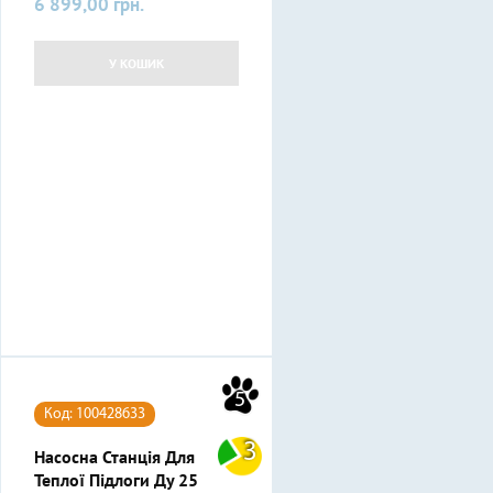
6 899,00 грн.
Ціна
У КОШИК
5
Код: 100428633
3
Насосна Станція Для
Теплої Підлоги Ду 25