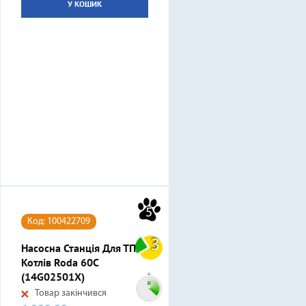
У КОШИК
5
Код: 100422709
3
Насосна Станція Для ТП
Котлів Roda 60С
(14G02501X)
Товар закінчився