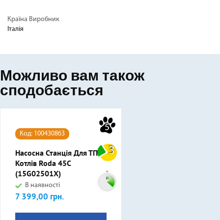
Країна Виробник
Італія
Можливо вам також
сподобається
5
Код: 100430863
3
Насосна Станція Для ТП
Котлів Roda 45С
(15G02501X)
В наявності
7 399,00 грн.
Ціна