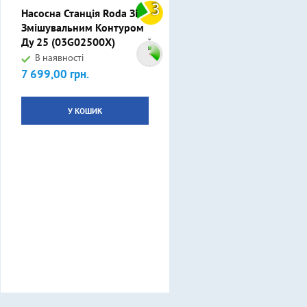
3
Насосна Станція Roda Зі
Змішувальним Контуром
Ду 25 (03G02500X)
В наявності
7 699,00 грн.
Ціна
У КОШИК