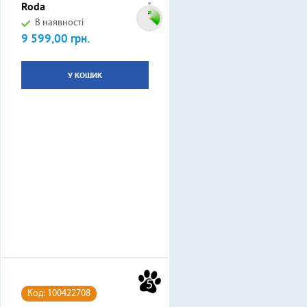
Roda
В наявності
9 599,00 грн.
Ціна
У КОШИК
5
Код: 100422708