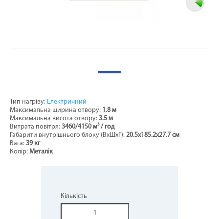
Тип нагріву:
Електричний
Максимальна ширина отвору:
1.8 м
Максимальна висота отвору:
3.5 м
Витрата повітря:
3460/4150 м³ / год
Габарити внутрішнього блоку (ВхШхГ):
20.5х185.2x27.7 см
Вага:
39 кг
Колір:
Металік
Кількість