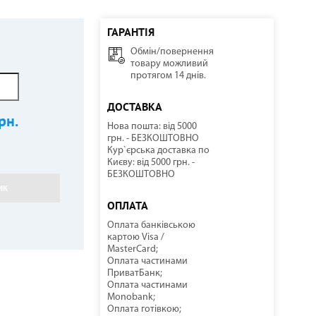
ГАРАНТІЯ
Обмін/повернення
ННІ
И
И
КОМПРЕСОРНО-КОНДЕНСАТОРНІ БЛОКИ
СОНЯЧНІ КОЛЕКТОРИ
КУЛЕРИ ДЛЯ ВОДИ
ТЕПЛОВІ ГАРМАТИ
товару можливий
протягом 14 днів.
ДОСТАВКА
рн.
Нова пошта: від 5000
грн. - БЕЗКОШТОВНО
Кур`єрська доставка по
Києву: від 5000 грн. -
БЕЗКОШТОВНО
ИК
НАСОСНЕ ОБЛАДНАННЯ
КОМПЛЕКТУЮЧІ
ОПЛАТА
Оплата банківською
картою Visa /
MasterCard;
Оплата частинами
ПриватБанк;
Оплата частинами
Monobank;
Оплата готівкою;