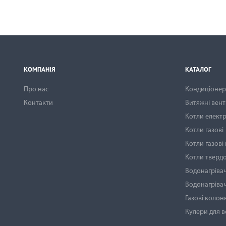
КОМПАНІЯ
КАТАЛОГ
Про нас
Кондиціонери
Контакти
Витяжні вен
Котли електр
Котли газові
Котли газові
Котли тверд
Водонагрівач
Водонагрівач
Газові колон
Кулери для 