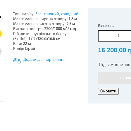
Тип нагріву:
Електричний, холодний
Максимальна ширина отвору:
1.8 м
НЕРИ НАПОЛЬНО-СТЕЛЬОВІ
СТИНИ ДО БОЙЛЕРІВ -
ОТЛИ ЖАРОТРУБНІ
ОВІТРЯНІ ЗАВІСИ
КОНДИЦІОНЕРИ КОЛО
ТЕПЛОВЕНТИЛЯТОР
ГІДРОАКУМУЛЯТОР
ПЕЛЕТНІ ПАЛЬНИКИ
Максимальна висота отвору:
2.5 м
Кількість
ВОДОНАГРІВАЧІВ
Витрата повітря:
2200/1800
м³ / год
5
Габарити внутрішнього блоку
(ВхШхГ):
17.2х180.6х16.6 см
Вага:
22 кг
18 200,00 г
Колір:
Сірий
Додати для порівняння
Під замовлення
У КОШ
АЛЕННЯ КОМПЕНСАЦІЙНІ
АРИ ДО КОНДИЦІОНЕРІВ
ЕЛЕКТРОКАМІНИ
РУШНИКОСУШКИ
ГАЗОВІ БАЛОНИ