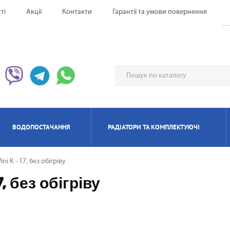
ті
Акції
Контакти
Гарантії та умови повернення
ВОДОПОСТАЧАННЯ
РАДІАТОРИ ТА КОМПЛЕКТУЮЧІ
ni K - 17, без обігріву
ЕРВОНІ ОБІГРІВАЧІ UFO
НАГРІВАЧІ ПРОТОЧНІ
ИЛЯТОРИ НАПОЛЬНІ
ЬТИ СПЛІТ-СИСТЕМА
ІАТОРИ БІМЕТАЛЕВІ
ИЩУВАЧІ ПОВІТРЯ
ОТЛИ ЕЛЕКТРИЧНІ
РЕКУПЕРАТОРИ ПОВІТРЯ П
КОНДИЦІОНЕРИ МОБІЛ
РАДІАТОРИ АЛЮМІНІЄ
ПАНЕЛЬНІІ ОБІГРІВАЧ
ОСУШУВАЧІ ПОВІТР
ГАЗОВІ КОЛОНКИ
КОТЛИ ГАЗОВІ
7, без обігріву