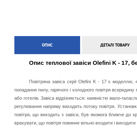
ЕЛЕКТРИЧНА ТЕПЛА ПІДЛОГА
ОПИС
ДЕТАЛІ ТОВАРУ
Опис теплової завіси Olefini K - 17, б
Повітряна завіса серії Olefini K - 17 є моделлю, 
попадання пилу, гарячого і холодного повітря всередину п
або готелів. Завіса відрізняється: наявністю мало-галасл
регулювання напряму виходить потоку повітря. Установка 
повітря, що виходить з завіси, був якомога ближче до кр
врахувати, що повітря повинне вільно входити і виходити з