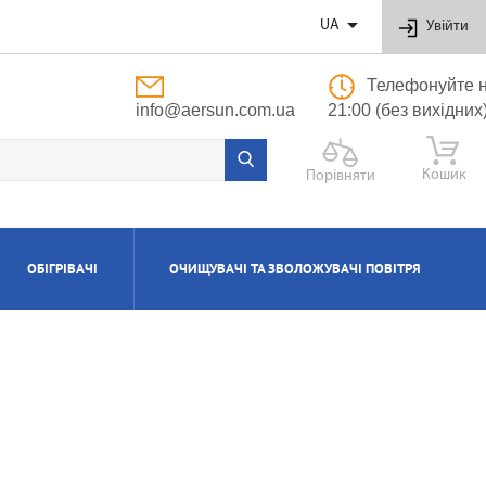

UA
Увійти
Телефонуйте н
info@aersun.com.ua
21:00 (без вихідних
Кошик
Порівняти
ОБІГРІВАЧІ
ОЧИЩУВАЧІ ТА ЗВОЛОЖУВАЧІ ПОВІТРЯ
ОБУТОВІ
ЬНІ
ВІ
І
Я
ПОЛІПРОПІЛЕНОВІ ТРУБИ ТА ФІТИНГИ
ПРИПЛИВНО-ВИТЯЖНІ УСТАНОВКИ
АКСЕСУАРИ ДО ЗВОЛОЖУВАЧІВ ТА
КОТЛИ ГАЗОВІ КОНДЕНСАЦІЙНІ
ВОДОНАГРІВАЧІ КОМБІНОВАНІ
КОНДИЦІОНЕРИ КАСЕТНІ
МАСЛЯНІ РАДІАТОРИ
ОЧИЩУВАЧІВ ПОВІТРЯ