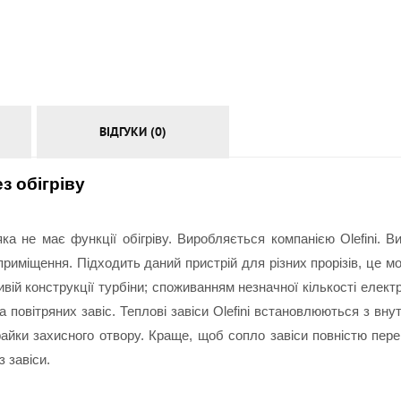
АКСЕСУАРИ
ВІДГУКИ (0)
ез обігріву
яка не має функції обігріву. Виробляється компанією Olefini. В
риміщення. Підходить даний пристрій для різних прорізів, це мо
ивій конструкції турбіни; споживанням незначної кількості елект
повітряних завіс. Теплові завіси Olefini встановлюються з внут
айки захисного отвору. Краще, щоб сопло завіси повністю перек
 завіси.