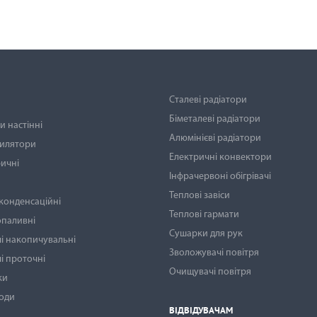
Сталеві радіатори
Біметалеві радіатори
 настінні
Алюмінієві радіатори
тилятори
Електричні конвектори
ичні
Інфрачервоні обігрівачі
Теплові завіси
 конденсаційні
Теплові гармати
опаливні
Сушарки для рук
і накопичувальні
Зволожувачі повітря
і проточні
Очищувачі повітря
ки
води
ВІДВІДУВАЧАМ