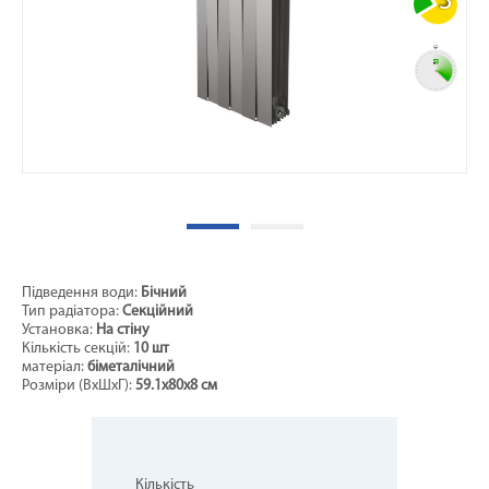
3
Підведення води:
Бічний
Тип радіатора:
Секційний
Установка:
На стіну
Кількість секцій:
10 шт
матеріал:
біметалічний
Розміри (ВxШхГ):
59.1х80х8 см
Кількість