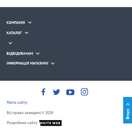

КОМПАНІЯ

КАТАЛОГ


ВІДВІДУВАЧАМ

ІНФОРМАЦІЯ МАГАЗИНУ
Мапа сайту

Вгору
Всі права захищені © 2026
Розробник сайту