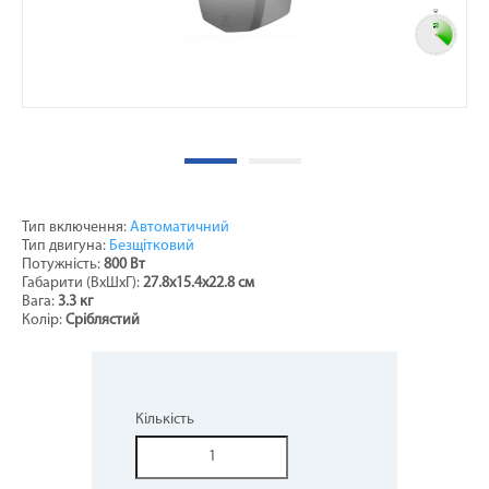
Тип включення:
Автоматичний
Тип двигуна:
Безщітковий
Потужність:
800 Вт
Габарити (ВхШхГ):
27.8х15.4х22.8 см
Вага:
3.3 кг
Колір:
Сріблястий
Кількість