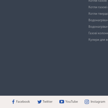
Котли газові
Котли газові
Котли тверд
Водонагрівач
Водонагрівач
Газові колон
Кулери для 
Facebook
Twitter
YouTube
Instagram