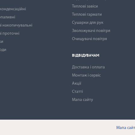
Теплові завіси
 конденсаційні
Теплові гармати
опаливні
Сушарки для рук
і накопичувальні
Зволожувачі повітря
і проточні
Очищувачі повітря
ки
води
ВІДВІДУВАЧАМ
Доставка і оплата
Монтаж і сервіс
Акції
Статті
Мапа сайту
Мапа сай