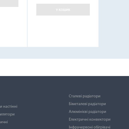
У КОШИК
Сталеві радіатори
Біметалеві радіатори
 настінні
Алюмінієві радіатори
тилятори
Електричні конвектори
ичні
Інфрачервоні обігрівачі