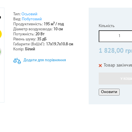
Тип:
Осьовий
Вид:
Побутовий
НЕРИ НАПОЛЬНО-СТЕЛЬОВІ
СТИНИ ДО БОЙЛЕРІВ -
ОТЛИ ЖАРОТРУБНІ
ОВІТРЯНІ ЗАВІСИ
КОНДИЦІОНЕРИ КОЛО
ТЕПЛОВЕНТИЛЯТОР
ГІДРОАКУМУЛЯТОР
ПЕЛЕТНІ ПАЛЬНИКИ
Продуктивність:
195 м³ / год
Кількість
ВОДОНАГРІВАЧІВ
Діаметр воздуховода:
10 см
3
Потужність:
20 Вт
Рівень шуму:
35 дБ
Габарити (ВхШхГ):
17х19.7х10.8 см
1 828,00 гр
Колір:
Білий
Додати для порівняння
Товар закінчи
У КОШ
АЛЕННЯ КОМПЕНСАЦІЙНІ
АРИ ДО КОНДИЦІОНЕРІВ
ЕЛЕКТРОКАМІНИ
РУШНИКОСУШКИ
ГАЗОВІ БАЛОНИ