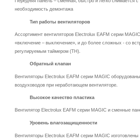
Передняя панель – сменная, быстро и легко снимается с
необходимость демонтажа
Тип работы вентиляторов
Ассортимент вентиляторов Electrolux EAFM серии MAGIC
«включение – выключение», и до более сложных - со вс
регулируемым таймером (ТН).
Обратный клапан
Вентиляторы Electrolux EAFM серии MAGIC оборудованы 
воздуховодов при неработающем вентиляторе.
Высокое качество пластика
Вентилятор Electrolux EAFM серии MAGIC и сменные пан
Уровень влагозащищенности
Вентиляторы Electrolux EAFM серии MAGIC изготовлены