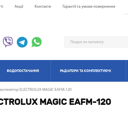
ті
Акції
Контакти
Гарантії та умови повернення
ВОДОПОСТАЧАННЯ
РАДІАТОРИ ТА КОМПЛЕКТУЮЧІ
ентилятор ELECTROLUX MAGIC EAFM-120
ЕРВОНІ ОБІГРІВАЧІ UFO
НАГРІВАЧІ ПРОТОЧНІ
ИЛЯТОРИ НАПОЛЬНІ
ЬТИ СПЛІТ-СИСТЕМА
ІАТОРИ БІМЕТАЛЕВІ
ИЩУВАЧІ ПОВІТРЯ
ОТЛИ ЕЛЕКТРИЧНІ
РЕКУПЕРАТОРИ ПОВІТРЯ П
КОНДИЦІОНЕРИ МОБІЛ
РАДІАТОРИ АЛЮМІНІЄ
ПАНЕЛЬНІІ ОБІГРІВАЧ
ОСУШУВАЧІ ПОВІТР
ГАЗОВІ КОЛОНКИ
КОТЛИ ГАЗОВІ
ECTROLUX MAGIC EAFM-120