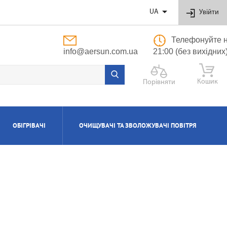

UA
Увійти
Телефонуйте н
info@aersun.com.ua
21:00 (без вихідних
Кошик
Порівняти
ОБІГРІВАЧІ
ОЧИЩУВАЧІ ТА ЗВОЛОЖУВАЧІ ПОВІТРЯ
ОБУТОВІ
ЬНІ
ВІ
І
Я
ПОЛІПРОПІЛЕНОВІ ТРУБИ ТА ФІТИНГИ
ПРИПЛИВНО-ВИТЯЖНІ УСТАНОВКИ
АКСЕСУАРИ ДО ЗВОЛОЖУВАЧІВ ТА
КОТЛИ ГАЗОВІ КОНДЕНСАЦІЙНІ
ВОДОНАГРІВАЧІ КОМБІНОВАНІ
КОНДИЦІОНЕРИ КАСЕТНІ
МАСЛЯНІ РАДІАТОРИ
ОЧИЩУВАЧІВ ПОВІТРЯ