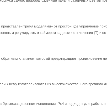
 корпуса самого прибора. Сменные панели различных цветов поз
 представлен тремя моделями– от простой, где управление при
троенным регулируемым таймером задержки отключения (Т) и со 
обратным клапаном, который предотвращает проникновение неп
ели к нему изготавливаются из высококачественного прочного А
 в брызгозащищенном исполнении IPx4 и подходят для работы 