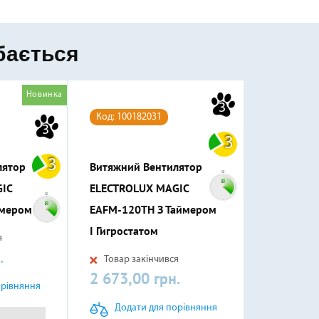
бається
Новинка
3
Код: 100182031
3
3
3
лятор
Витяжний Вентилятор
IC
ELECTROLUX MAGIC
ймером
EAFM-120TH З Таймером
І Гигростатом
я
.
Товар закінчився
2 673,00 грн.
Ціна
орівняння
Додати для порівняння