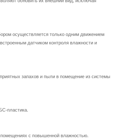
воляют обновить их внешний вид, исключая 
бором осуществляется только одним движением 
встроенным датчиком контроля влажности и 
риятных запахов и пыли в помещение из системы 
БС-пластика.
в помещениях с повышенной влажностью.