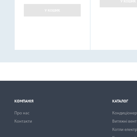
У КОШИК
У КОШИК
КОМПАНІЯ
КАТАЛОГ
Про нас
Кондиціонери
Контакти
Витяжні вен
Котли електр