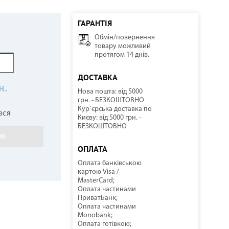
ГАРАНТІЯ
Обмін/повернення
ННІ
И
И
КОМПРЕСОРНО-КОНДЕНСАТОРНІ БЛОКИ
СОНЯЧНІ КОЛЕКТОРИ
КУЛЕРИ ДЛЯ ВОДИ
ТЕПЛОВІ ГАРМАТИ
товару можливий
протягом 14 днів.
ДОСТАВКА
н.
Нова пошта: від 5000
грн. - БЕЗКОШТОВНО
Кур`єрська доставка по
вся
Києву: від 5000 грн. -
БЕЗКОШТОВНО
ИК
НАСОСНЕ ОБЛАДНАННЯ
КОМПЛЕКТУЮЧІ
ОПЛАТА
Оплата банківською
картою Visa /
MasterCard;
Оплата частинами
ПриватБанк;
Оплата частинами
Monobank;
Оплата готівкою;