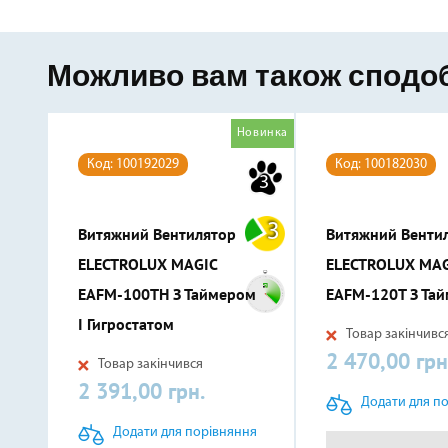
Можливо вам також сподо
Новинка
Код: 100192029
Код: 100182030
3
3
Витяжний Вентилятор
Витяжний Венти
ELECTROLUX MAGIC
ELECTROLUX MAG
EAFM-100TH З Таймером
EAFM-120T З Та
І Гигростатом
Товар закінчивс
2 470,00 грн
Ціна
Товар закінчився
2 391,00 грн.
Ціна
Додати для п
Додати для порівняння