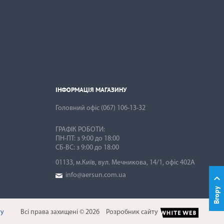
ІНФОРМАЦІЯ МАГАЗИНУ

ІНФОРМАЦІЯ МАГАЗИНУ
Головний офіс
(067) 106-13-32
ГРАФІК РОБОТИ:
ПН-ПТ: з 9:00 до 18:00
01133, м.Київ, вул. Мечникова, 14/1, офіс 402А
info@aersun.com.ua

Вгору
ту
Всі права захищені © 2026
Розробник сайту