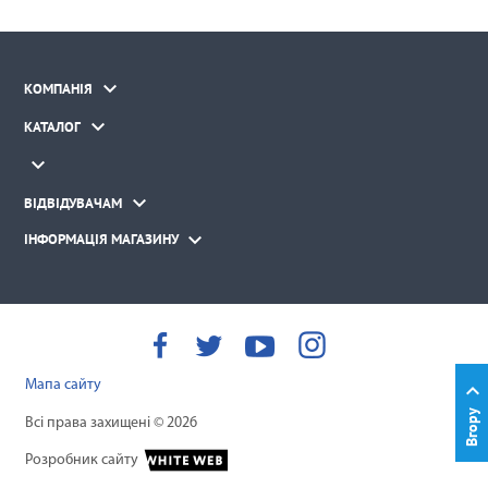

КОМПАНІЯ

КАТАЛОГ


ВІДВІДУВАЧАМ

ІНФОРМАЦІЯ МАГАЗИНУ
Мапа сайту

Вгору
Всі права захищені © 2026
Розробник сайту