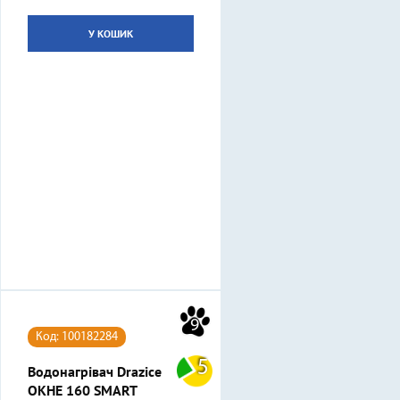
У КОШИК
9
Код: 100182284
5
Водонагрівач Drazice
OKHE 160 SMART