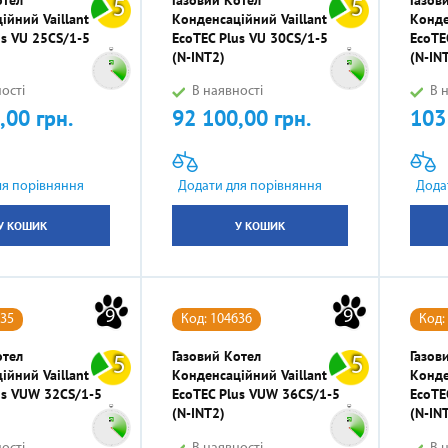
5
5
ійний Vaillant
Конденсаційний Vaillant
Конде
us VU 25CS/1-5
EcoTEC Plus VU 30CS/1-5
EcoTE
(N-INT2)
(N-IN
ості
В наявності
В н
,00 грн.
92 100,00 грн.
103
Ціна
Ціна
ля порівняння
Додати для порівняння
Дода
У КОШИК
У КОШИК
9
9
635
Код: 104636
Код:
отел
Газовий Котел
Газов
5
5
ійний Vaillant
Конденсаційний Vaillant
Конде
us VUW 32CS/1-5
EcoTEC Plus VUW 36CS/1-5
EcoTE
(N-INT2)
(N-IN