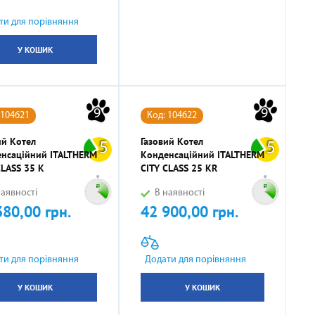
ти для порівняння
У КОШИК
9
9
 104621
Код: 104622
ий Котел
Газовий Котел
5
5
нсаційний ITALTHERM
Конденсаційний ITALTHERM
CLASS 35 K
CITY CLASS 25 KR
аявності
В наявності
380,00 грн.
42 900,00 грн.
Ціна
ти для порівняння
Додати для порівняння
У КОШИК
У КОШИК