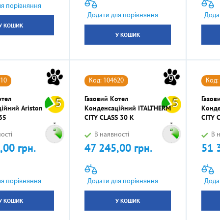
ля порівняння
АКСЕСУАРИ
Додати для порівняння
Дода
У КОШИК
У КОШИК
9
9
610
Код: 104620
Код:
отел
Газовий Котел
Газов
5
5
ійний Ariston
Конденсаційний ITALTHERM
Конде
35
CITY CLASS 30 K
CITY 
ості
В наявності
В н
,00 грн.
47 245,00 грн.
51 
Ціна
Ціна
ля порівняння
Додати для порівняння
Дода
У КОШИК
У КОШИК