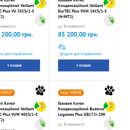
5
5
нсаційний Vaillant
Конденсаційний Vaillant
C Plus VU 35CS/1-5
EcoTEC Plus VUW 26CS/1-5
T2)
(N-INT2)
аявності
В наявності
 200,00 грн.
85 200,00 грн.
Ціна
ти для порівняння
Додати для порівняння
У КОШИК
У КОШИК
9
9
 104637
Код: 104638
ий Котел
Газовий Котел
5
5
нсаційний Vaillant
Конденсаційний Buderus
C Plus VUW 40CS/1-5
Logamax Plus GB172i-20K
T2)
В наявності