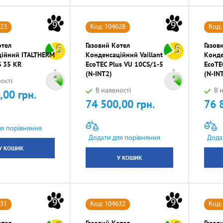
9
9
623
Код: 104628
Код:
отел
Газовий Котел
Газов
5
5
ійний ITALTHERM
Конденсаційний Vaillant
Конде
S 35 KR
EcoTEC Plus VU 10CS/1-5
EcoTE
(N-INT2)
(N-IN
ості
В наявності
В н
,00 грн.
74 500,00 грн.
76 
Ціна
Ціна
ля порівняння
Додати для порівняння
Дода
У КОШИК
У КОШИК
9
9
631
Код: 104632
Код:
отел
Газовий Котел
Газов