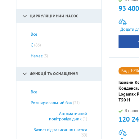
В наявн
93 400
Ціна
ЦИРКУЛЯЦІЙНИЙ НАСОС
Додати д
Все
Є
(86)
Немає
(5)
Код: 104
ФУНКЦІЇ ТА ОСНАЩЕННЯ
Газовий К
Конденсац
Все
Logamax P
T50 H
Розширювальний бак
(21)
В наявн
Автоматичний
120 24
Ціна
повітровідвідник
(1)
Захист від закисання насоса
(69)