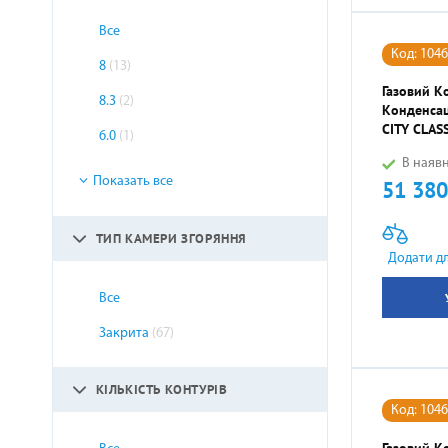
Все
Код: 104
8
(13)
Газовий К
8.3
(2)
Конденсац
CITY CLAS
6.0
(1)
В наявн
Показать все
51 380
Ціна
ТИП КАМЕРИ ЗГОРЯННЯ
Додати д
Все
Закрита
(67)
КІЛЬКІСТЬ КОНТУРІВ
Код: 104
Газовий К