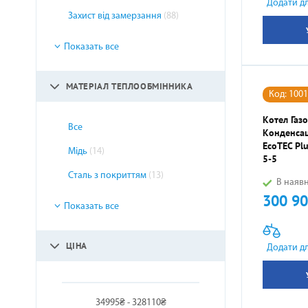
Додати д
Захист від замерзання
(88)
Показать все
МАТЕРІАЛ ТЕПЛООБМІННИКА
Код: 100
Котел Газ
Все
Конденсац
EcoTEC Pl
Мідь
(14)
5-5
Сталь з покриттям
(13)
В наявн
300 90
Ціна
Показать все
ЦІНА
Додати д
34995₴ - 328110₴