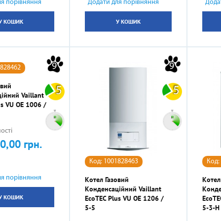
ля порівняння
Додати для порівняння
Дода
У КОШИК
У КОШИК
9
9
1828462
овий
5
5
ійний Vaillant
us VU OE 1006 /
ості
0,00 грн.
Код: 1001828463
Код:
ля порівняння
Котел Газовий
Котел
Конденсаційний Vaillant
Конде
У КОШИК
EcoTEC Plus VU OE 1206 /
EcoTE
5-5
5-3-H