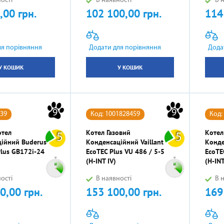
ості
В наявності
В н
,00 грн.
102 100,00 грн.
114
Ціна
Ціна
ля порівняння
Додати для порівняння
Дода
У КОШИК
У КОШИК
9
9
639
Код: 1001828459
Код:
отел
Котел Газовий
Котел
5
5
ійний Buderus
Конденсаційний Vaillant
Конде
lus GB172i-24
EcoTEC Plus VU 486 / 5-5
EcoTE
(H-INT IV)
(H-INT
ості
В наявності
В н
0,00 грн.
153 100,00 грн.
169
Ціна
Ціна