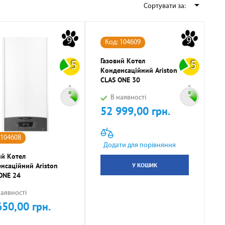

Сортувати за:
ННІ
И
И
КОМПРЕСОРНО-КОНДЕНСАТОРНІ БЛОКИ
СОНЯЧНІ КОЛЕКТОРИ
КУЛЕРИ ДЛЯ ВОДИ
ТЕПЛОВІ ГАРМАТИ
9
9
Код: 104609
Газовий Котел
5
5
Конденсаційний Ariston
CLAS ONE 30
В наявності
52 999,00 грн.
Ціна
 104608
НАСОСНЕ ОБЛАДНАННЯ
КОМПЛЕКТУЮЧІ
Додати для порівняння
ий Котел
У КОШИК
нсаційний Ariston
ONE 24
аявності
650,00 грн.