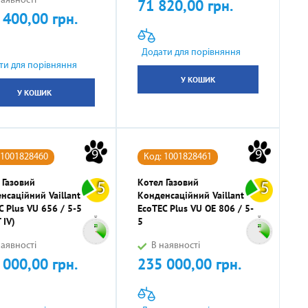
аявності
71 820,00 грн.
Ціна
 400,00 грн.
Додати для порівняння
ти для порівняння
У КОШИК
У КОШИК
9
9
 1001828460
Код: 1001828461
 Газовий
Котел Газовий
5
5
нсаційний Vaillant
Конденсаційний Vaillant
C Plus VU 656 / 5-5
EcoTEC Plus VU OE 806 / 5-
 IV)
5
аявності
В наявності
 000,00 грн.
235 000,00 грн.
Ціна