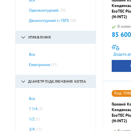
Все
Конденсац
EcoTEC Pl
Одноконтурний
(39)
(N-INT2)
Двоконтурний (+ ГВП)
(58)
В наявн
85 600
Ціна
УПРАВЛІННЯ
Додати д
Все
Електронне
(91)
ДІАМЕТР ПІДКЛЮЧЕННЯ КОТЛА
Код: 104
Все
Газовий К
1 1/4
(3)
Конденсац
EcoTEC Pl
1/2
(5)
(N-INT2)
3/4
(15)