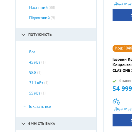
Додати д
Настінний
(88)
ЕЛЕКТРИЧНА ТЕПЛА ПІДЛОГА
Підлоговий
(9)
ПОТУЖНІСТЬ
Код: 104
Все
Газовий К
45 кВт
(1)
Конденсац
CLAS ONE 
98.8
(1)
В наявн
31.1 кВт
(1)
54 999
Ціна
55 кВт
(1)
Показать все
Додати д
ЄМНІСТЬ БАКА