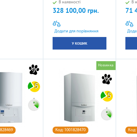
В наявності
В н
328 100,00 грн.
71 
Ціна
Ціна
Додати для порівняння
Дода
У КОШИК
Новинка
9
9
5
5
1828469
Код: 1001828470
Код: