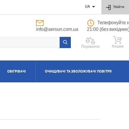

UA
Увійти
Телефонуйте н
info@aersun.com.ua
21:00 (без вихідних
Кошик
Порівняти
ОБІГРІВАЧІ
ОЧИЩУВАЧІ ТА ЗВОЛОЖУВАЧІ ПОВІТРЯ
ОБУТОВІ
ЬНІ
ВІ
І
Я
ПОЛІПРОПІЛЕНОВІ ТРУБИ ТА ФІТИНГИ
ПРИПЛИВНО-ВИТЯЖНІ УСТАНОВКИ
АКСЕСУАРИ ДО ЗВОЛОЖУВАЧІВ ТА
КОТЛИ ГАЗОВІ КОНДЕНСАЦІЙНІ
ВОДОНАГРІВАЧІ КОМБІНОВАНІ
КОНДИЦІОНЕРИ КАСЕТНІ
МАСЛЯНІ РАДІАТОРИ
ОЧИЩУВАЧІВ ПОВІТРЯ