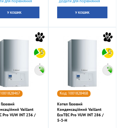
ти для порівняння
Додати для порівняння
У КОШИК
У КОШИК
9
9
5
5
 1001828467
Код: 1001828468
 Газовий
Котел Газовий
нсаційний Vaillant
Конденсаційний Vaillant
C Pro VUW INT 236 /
EcoTEC Pro VUW INT 286 /
5-3-H