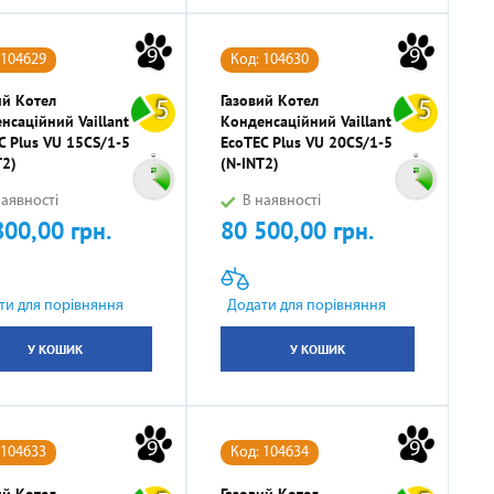
9
9
 104629
Код: 104630
ий Котел
Газовий Котел
5
5
нсаційний Vaillant
Конденсаційний Vaillant
C Plus VU 15CS/1-5
EcoTEC Plus VU 20CS/1-5
T2)
(N-INT2)
аявності
В наявності
800,00 грн.
80 500,00 грн.
Ціна
ти для порівняння
Додати для порівняння
У КОШИК
У КОШИК
9
9
 104633
Код: 104634
ий Котел
Газовий Котел