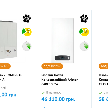
НЕРИ НАПОЛЬНО-СТЕЛЬОВІ
СТИНИ ДО БОЙЛЕРІВ -
ОТЛИ ЖАРОТРУБНІ
ОВІТРЯНІ ЗАВІСИ
КОНДИЦІОНЕРИ КОЛО
ТЕПЛОВЕНТИЛЯТОР
ГІДРОАКУМУЛЯТОР
ПЕЛЕТНІ ПАЛЬНИКИ
9
9
ВОДОНАГРІВАЧІВ
5
5
432470
Код: 104607
Код:
АЛЕННЯ КОМПЕНСАЦІЙНІ
АРИ ДО КОНДИЦІОНЕРІВ
ЕЛЕКТРОКАМІНИ
РУШНИКОСУШКИ
ГАЗОВІ БАЛОНИ
овий IMMERGAS
Газовий Котел
Газов
NIA
Конденсаційний Ariston
Конде
CARES S 24
CLAS 
ості
В наявності
В н
,00 грн.
46 110,00 грн.
58 
Ціна
Ціна