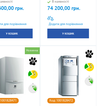
аявності
В наявності
400,00 грн.
74 200,00 грн.
Ціна
ти для порівняння
Додати для порівняння
У КОШИК
У КОШИК
Новинка
9
9
5
5
 1001828471
Код: 1001828472