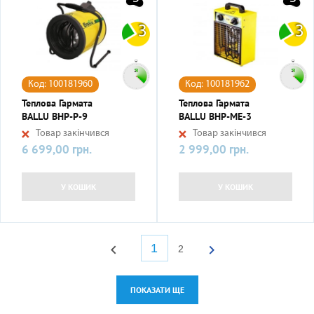
3
3
Код: 100181960
Код: 100181962
Теплова Гармата
Теплова Гармата
BALLU BHP-P-9
BALLU BHP-ME-3
Товар закінчився
Товар закінчився
6 699,00 грн.
2 999,00 грн.
Ціна
Ціна
У КОШИК
У КОШИК
1


2
ПОКАЗАТИ ЩЕ