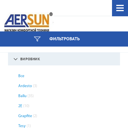
044 333-97-59
ФИЛЬТРОВАТЬ
інші номери
ВИРОБНИК
Все
Ardesto
(3)
Ballu
(35)
2E
(10)
Grapfite
(2)
Tesy
(1)