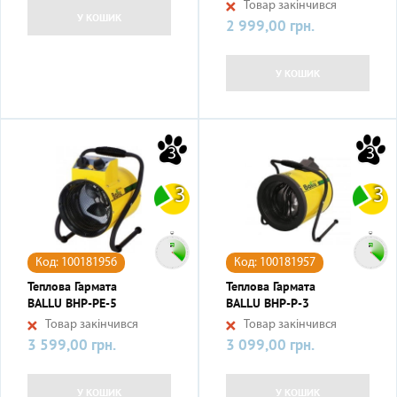
Товар закінчився
У КОШИК
2 999,00 грн.
Ціна
У КОШИК
3
3
3
3
Код: 100181956
Код: 100181957
Теплова Гармата
Теплова Гармата
BALLU BHP-PE-5
BALLU BHP-P-3
Товар закінчився
Товар закінчився
3 599,00 грн.
3 099,00 грн.
Ціна
Ціна
У КОШИК
У КОШИК