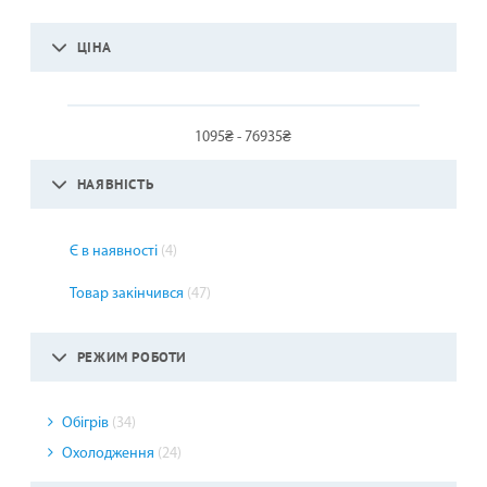
ЦІНА
1095₴ - 76935₴
НАЯВНІСТЬ
Є в наявності
(4)
Товар закінчився
(47)
РЕЖИМ РОБОТИ
Обігрів
(34)
Охолодження
(24)