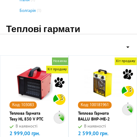
Італія
(1)
Болгарія
(1)
Теплові гармати

Новинка
Хіт продажу
Хіт продажу
3
3
3
3
Код: 103083
Код: 100181961
Теплова Гармата
Теплова Гармата
Tesy HL 830 V PTC
BALLU BHP-ME-2
В наявності
В наявності
2 999,00 грн.
2 599,00 грн.
Ціна
Ціна