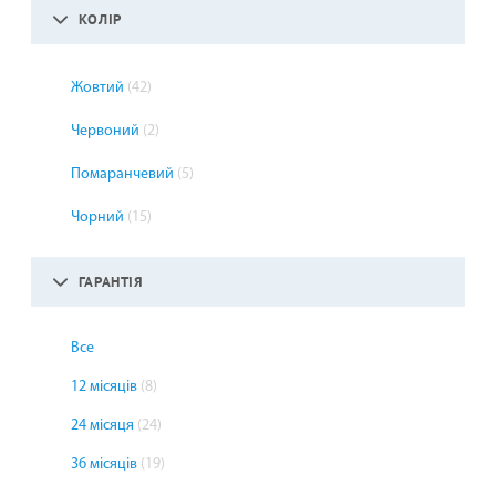
КОЛІР
Жовтий
(42)
Червоний
(2)
Помаранчевий
(5)
Чорний
(15)
ГАРАНТІЯ
Все
12 місяців
(8)
24 місяця
(24)
36 місяців
(19)