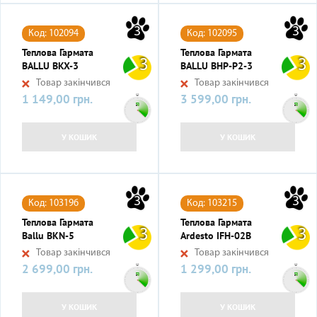
3
3
Код: 102094
Код: 102095
Теплова Гармата
Теплова Гармата
3
3
BALLU BKX-3
BALLU BHP-P2-3
Товар закінчився
Товар закінчився
1 149,00 грн.
3 599,00 грн.
Ціна
Ціна
У КОШИК
У КОШИК
3
3
Код: 103196
Код: 103215
Теплова Гармата
Теплова Гармата
3
3
Ballu BKN-5
Ardesto IFH-02B
Товар закінчився
Товар закінчився
2 699,00 грн.
1 299,00 грн.
Ціна
Ціна
У КОШИК
У КОШИК