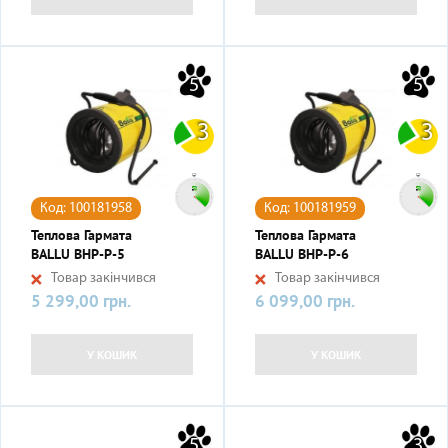
5
5
3
3
Код: 100181958
Код: 100181959
Теплова Гармата
Теплова Гармата
BALLU BHP-P-5
BALLU BHP-P-6
Товар закінчився
Товар закінчився
5 299,00 грн.
6 099,00 грн.
Ціна
Ціна
У КОШИК
У КОШИК
5
3