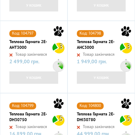
У КОШИК
У КОШИК
3
3
Код: 104797
Код: 104798
Теплова Гармата 2E-
Теплова Гармата 2E-
3
3
AHT3000
AHC3000
Товар закінчився
Товар закінчився
2 499,00 грн.
1 949,00 грн.
Ціна
Ціна
У КОШИК
У КОШИК
7
9
Код: 104799
Код: 104800
Теплова Гармата 2E-
Теплова Гармата 2E-
5
5
DH30750
DHI30780
Товар закінчився
Товар закінчився
16 899,00 грн.
44 999,00 грн.
Ціна
Ціна