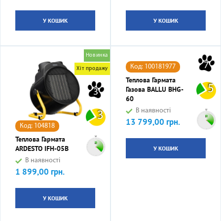
У КОШИК
У КОШИК
Новинка
7
Код: 100181977
Хіт продажу
Теплова Гармата
5
Газова BALLU BHG-
3
60
В наявності
3
13 799,00 грн.
Ціна
Код: 104818
Теплова Гармата
ARDESTO IFH-05B
У КОШИК
В наявності
1 899,00 грн.
Ціна
У КОШИК