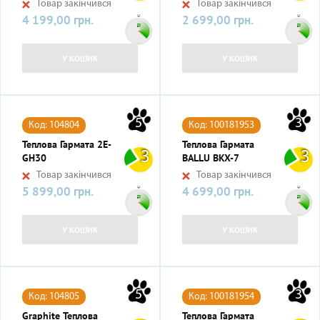
Товар закінчився
Товар закінчився
4 199,00 грн.
2 699,00 грн.
Ціна
Ціна
У КОШИК
У КОШИК
5
3
Код: 104804
Код: 100181953
Теплова Гармата 2E-
Теплова Гармата
3
3
GH30
BALLU BKX-7
Товар закінчився
Товар закінчився
5 899,00 грн.
4 699,00 грн.
Ціна
Ціна
У КОШИК
У КОШИК
5
3
Код: 104805
Код: 100181954
Graphite Теплова
Теплова Гармата