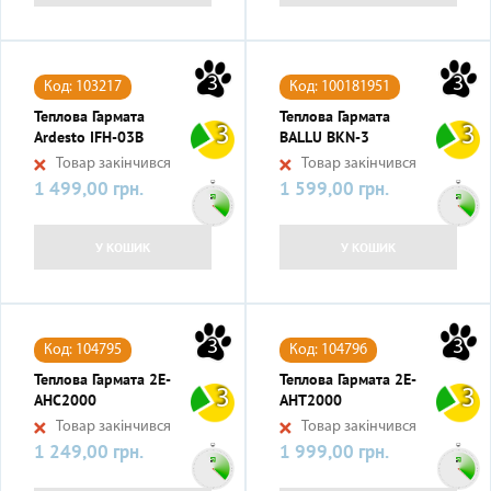
3
3
Код: 103217
Код: 100181951
Теплова Гармата
Теплова Гармата
3
3
Ardesto IFH-03B
BALLU BKN-3
Товар закінчився
Товар закінчився
1 499,00 грн.
1 599,00 грн.
Ціна
Ціна
У КОШИК
У КОШИК
3
3
Код: 104795
Код: 104796
Теплова Гармата 2E-
Теплова Гармата 2E-
3
3
AHC2000
AHT2000
Товар закінчився
Товар закінчився
1 249,00 грн.
1 999,00 грн.
Ціна
Ціна