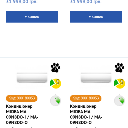
31 999,00 грн.
31 999,00 грн.
Ціна
Ціна
У КОШИК
У КОШИК
7
7
5
5
Код: 900180053
Код: 900180053
Кондиціонер
Кондиціонер
MIDEA MA-
MIDEA MA-
09N8DO-I / MA-
09N8DO-I / MA-
09N8DO-O
09N8DO-O