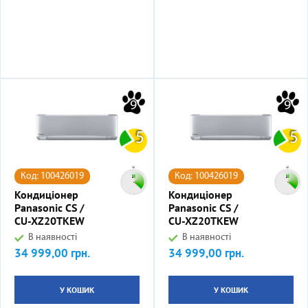
9
9
5
5
Код: 100426019
Код: 100426019
Кондиціонер
Кондиціонер
Panasonic CS /
Panasonic CS /
CU-XZ20TKEW
CU-XZ20TKEW
В наявності
В наявності
34 999,00 грн.
34 999,00 грн.
Ціна
Ціна
У КОШИК
У КОШИК