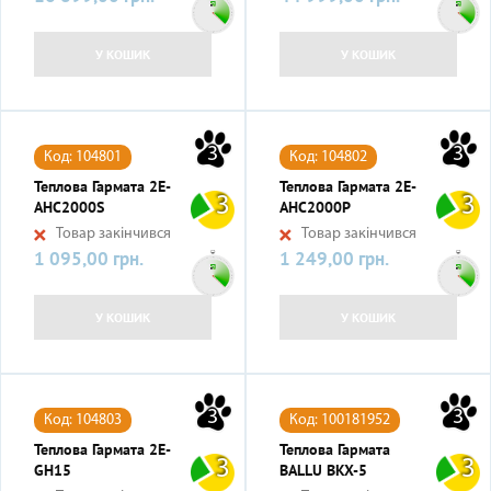
У КОШИК
У КОШИК
3
3
Код: 104801
Код: 104802
Теплова Гармата 2E-
Теплова Гармата 2E-
3
3
AHC2000S
AHC2000P
Товар закінчився
Товар закінчився
1 095,00 грн.
1 249,00 грн.
Ціна
Ціна
У КОШИК
У КОШИК
3
3
Код: 104803
Код: 100181952
Теплова Гармата 2E-
Теплова Гармата
3
3
GH15
BALLU BKX-5