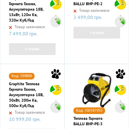
3
3
Гармата Газова,
BALLU BHP-PE-2
Акумуляторна 18В,
Товар закінчився
15кВт, 120м Кв,
2 499,00 грн.
Ціна
320м Куб/год
Товар закінчився
7 499,00 грн.
У КОШИК
Ціна
У КОШИК
7
3
Код: 104806
Graphite Теплова
5
3
Гармата Газова,
Акумуляторна 18В,
30кВт, 200м Кв,
500м Куб/год
Код: 100181955
Товар закінчився
Теплова Гармата
10 999,00 грн.
Ціна
BALLU BHP-PE-3