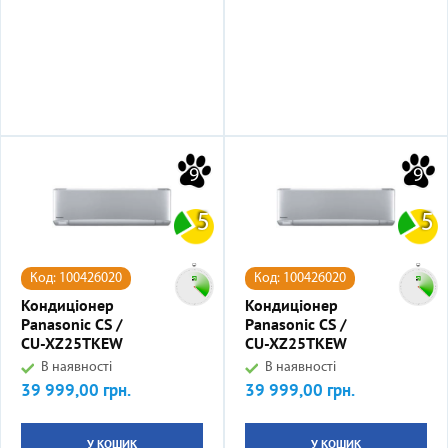
9
9
5
5
Код: 100426020
Код: 100426020
Кондиціонер
Кондиціонер
Panasonic CS /
Panasonic CS /
CU-XZ25TKEW
CU-XZ25TKEW
В наявності
В наявності
39 999,00 грн.
39 999,00 грн.
Ціна
Ціна
У КОШИК
У КОШИК