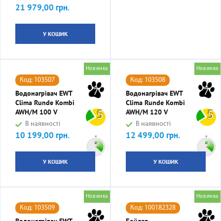
21 979,00 грн.
Ціна
У КОШИК
Новинка
Новинка
Код: 103507
Код: 103508
7
7
Водонагрівач EWT
Водонагрівач EWT
Clima Runde Kombi
Clima Runde Kombi
AWH/M 100 V
AWH/M 120 V
5
5
В наявності
В наявності
10 199,00 грн.
12 499,00 грн.
Ціна
Ціна
У КОШИК
У КОШИК
Новинка
Новинка
Код: 103509
Код: 100182328
7
7