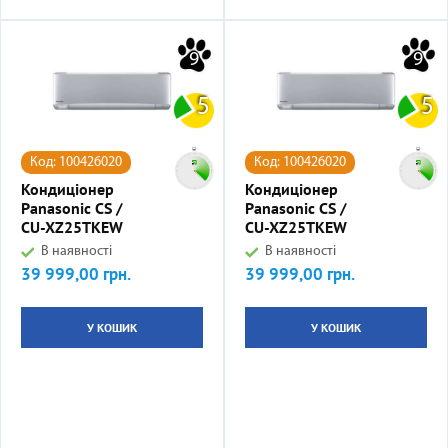
9
9
5
5
Код: 100426020
Код: 100426020
Кондиціонер
Кондиціонер
Panasonic CS /
Panasonic CS /
CU-XZ25TKEW
CU-XZ25TKEW
В наявності
В наявності
39 999,00 грн.
39 999,00 грн.
Ціна
Ціна
У КОШИК
У КОШИК