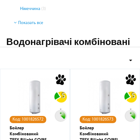
Німеччина
(3)
Показать все
Водонагрівачі комбіновані

7
7
5
5
Код: 1001826572
Код: 1001826573
Бойлер
Бойлер
Комбінований
Комбінований
TESY Bilight GCV9S
TESY Bilight GCV9SL