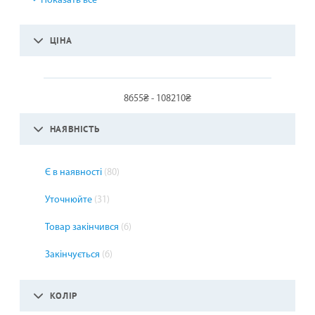
Показать все
ЦІНА
8655₴ - 108210₴
НАЯВНІСТЬ
Є в наявності
(80)
Уточнюйте
(31)
Товар закінчився
(6)
Закінчується
(6)
КОЛІР