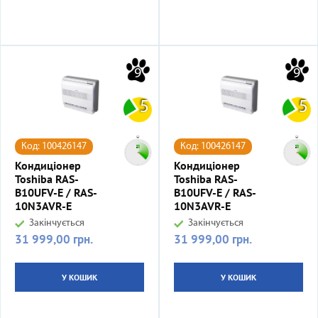
9
9
5
5
Код: 100426147
Код: 100426147
Кондиціонер
Кондиціонер
Toshiba RAS-
Toshiba RAS-
B10UFV-E / RAS-
B10UFV-E / RAS-
10N3AVR-E
10N3AVR-E
Закінчується
Закінчується
31 999,00 грн.
31 999,00 грн.
Ціна
Ціна
У КОШИК
У КОШИК