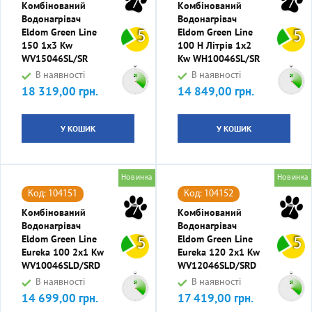
7
7
Комбінований
Комбінований
Водонагрівач
Водонагрівач
Eldom Green Line
Eldom Green Line
5
5
150 1x3 Kw
100 Н Літрів 1x2
WV15046SL/SR
Kw WН10046SL/SR
В наявності
В наявності
18 319,00 грн.
14 849,00 грн.
Ціна
Ціна
У КОШИК
У КОШИК
Новинка
Новинка
Код: 104151
Код: 104152
7
7
Комбінований
Комбінований
Водонагрівач
Водонагрівач
Eldom Green Line
Eldom Green Line
5
5
Eureka 100 2x1 Kw
Eureka 120 2x1 Kw
WV10046SLD/SRD
WV12046SLD/SRD
В наявності
В наявності
14 699,00 грн.
17 419,00 грн.
Ціна
Ціна