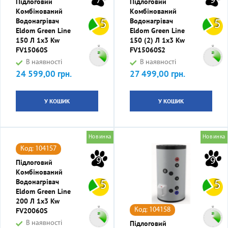
7
9
Підлоговий
Підлоговий
Комбінований
Комбінований
Водонагрівач
Водонагрівач
5
5
Eldom Green Line
Eldom Green Line
150 Л 1x3 Kw
150 (2) Л 1x3 Kw
FV15060S
FV15060S2
В наявності
В наявності
24 599,00 грн.
27 499,00 грн.
Ціна
Ціна
У КОШИК
У КОШИК
Новинка
Новинка
Код: 104157
9
9
Підлоговий
Комбінований
Водонагрівач
5
5
Eldom Green Line
200 Л 1x3 Kw
FV20060S
Код: 104158
Підлоговий
В наявності