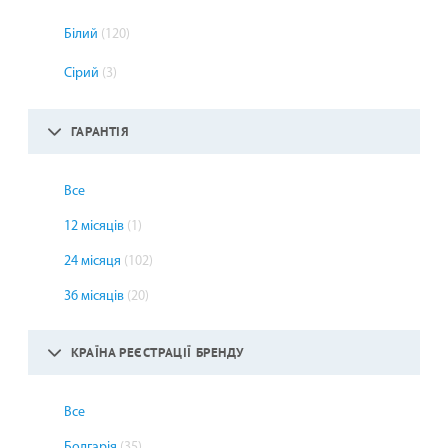
Білий
(120)
Сірий
(3)
ГАРАНТІЯ
Все
12 місяців
(1)
24 місяця
(102)
36 місяців
(20)
КРАЇНА РЕЄСТРАЦІЇ БРЕНДУ
Все
Болгарія
(35)