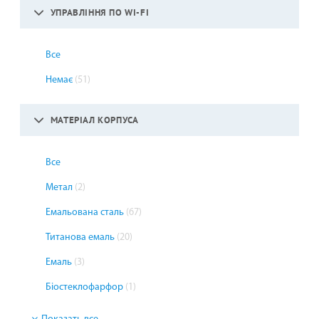
УПРАВЛІННЯ ПО WI-FI
Все
Немає
(51)
МАТЕРІАЛ КОРПУСА
Все
Метал
(2)
Емальована сталь
(67)
Титанова емаль
(20)
Емаль
(3)
Біостеклофарфор
(1)