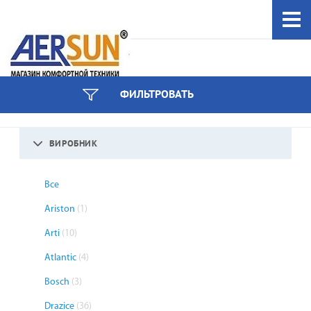
044 333-97-59
ФИЛЬТРОВАТЬ
інші номери
ВИРОБНИК
Все
Ariston
(1)
Arti
(10)
Atlantic
(4)
Bosch
(3)
Drazice
(36)