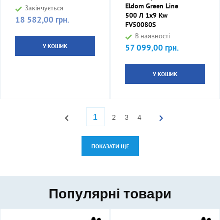
Eldom Green Line
Закінчується
500 Л 1x9 Kw
18 582,00 грн.
Ціна
FV50080S
В наявності
У КОШИК
57 099,00 грн.
Ціна
У КОШИК
1


2
3
4
ПОКАЗАТИ ЩЕ
Популярні товари