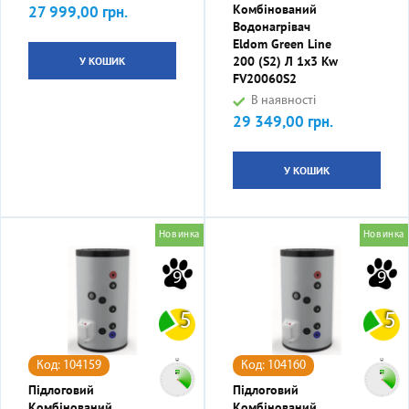
Комбінований
27 999,00 грн.
Ціна
Водонагрівач
Eldom Green Line
200 (S2) Л 1x3 Kw
У КОШИК
FV20060S2
В наявності
29 349,00 грн.
Ціна
У КОШИК
Новинка
Новинка
9
9
5
5
Код: 104159
Код: 104160
Підлоговий
Підлоговий
Комбінований
Комбінований