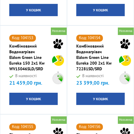
У КОШИК
У КОШИК
Новинка
Новинка
Код: 104153
Код: 104154
7
7
Комбінований
Комбінований
Водонагрівач
Водонагрівач
Eldom Green Line
Eldom Green Line
5
5
Eureka 150 2x1 Kw
Eureka 200 2x1 Kw
WV15046SLD/SRD
72281SD/SRD
В наявності
В наявності
21 459,00 грн.
23 399,00 грн.
Ціна
Ціна
У КОШИК
У КОШИК
Новинка
Новинка
Код: 104155
Код: 104156