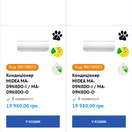
7
7
5
5
Код: 900180053
Код: 900180053
Кондиціонер
Кондиціонер
MIDEA MA-
MIDEA MA-
09N8DO-I / MA-
09N8DO-I / MA-
09N8DO-O
09N8DO-O
В наявності
В наявності
19 980,00 грн.
19 980,00 грн.
Ціна
Ціна
У КОШИК
У КОШИК