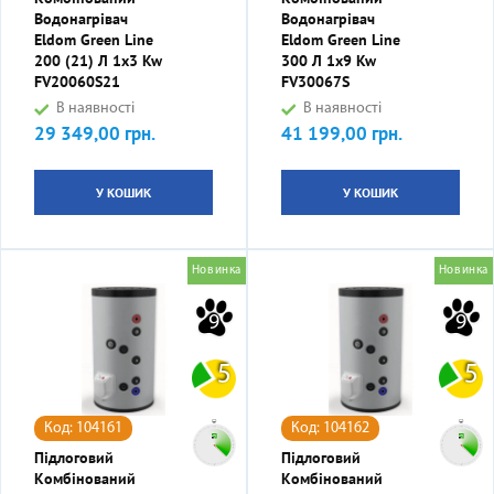
Водонагрівач
Водонагрівач
Eldom Green Line
Eldom Green Line
200 (21) Л 1x3 Kw
300 Л 1x9 Kw
FV20060S21
FV30067S
В наявності
В наявності
29 349,00 грн.
41 199,00 грн.
Ціна
Ціна
У КОШИК
У КОШИК
Новинка
Новинка
9
9
5
5
Код: 104161
Код: 104162
Підлоговий
Підлоговий
Комбінований
Комбінований