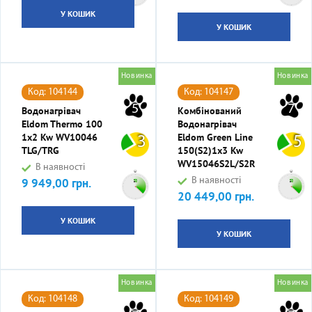
У КОШИК
У КОШИК
Новинка
Новинка
Код: 104144
Код: 104147
5
7
Водонагрівач
Комбінований
Eldom Thermo 100
Водонагрівач
1x2 Kw WV10046
Eldom Green Line
3
5
TLG/TRG
150(S2)1x3 Kw
WV15046S2L/S2R
В наявності
9 949,00 грн.
В наявності
Ціна
20 449,00 грн.
Ціна
У КОШИК
У КОШИК
Новинка
Новинка
Код: 104148
Код: 104149