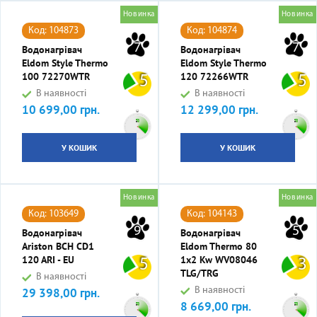
Новинка
Новинка
Код: 104873
Код: 104874
7
7
Водонагрівач
Водонагрівач
Eldom Style Thermo
Eldom Style Thermo
100 72270WTR
120 72266WTR
5
5
В наявності
В наявності
10 699,00 грн.
12 299,00 грн.
Ціна
Ціна
У КОШИК
У КОШИК
Новинка
Новинка
Код: 103649
Код: 104143
9
5
Водонагрівач
Водонагрівач
Ariston BCH CD1
Eldom Thermo 80
120 ARI - EU
1x2 Kw WV08046
5
3
TLG/TRG
В наявності
29 398,00 грн.
В наявності
Ціна
8 669,00 грн.
Ціна