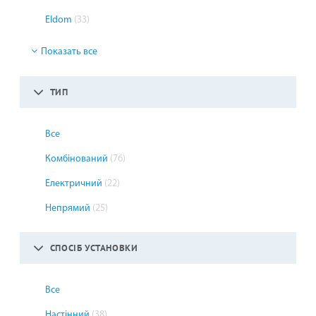
Eldom
(33)
Показать все
ТИП
Все
Комбінований
(76)
Електричний
(22)
Непрямий
(25)
СПОСІБ УСТАНОВКИ
Все
Настінний
(38)