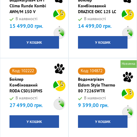
Водонагрівач EWT
Бойлер
Clima Runde Kombi
Комбінований
AWH/M 150 V
DRAZICE OKC 125 LC
5
5
В наявності
В наявності
15 499,00 грн.
14 499,00 грн.
Ціна
Ціна
У КОШИК
У КОШИК
Новинка
9
Код: 102222
Код: 104872
5
Бойлер
Водонагрівач
5
Комбінований
Eldom Style Thermo
RODA CS0150FHS
80 72265WTR
3
В наявності
В наявності
27 499,00 грн.
9 399,00 грн.
Ціна
Ціна
У КОШИК
У КОШИК