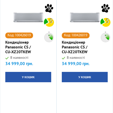
9
9
5
5
Код: 100426019
Код: 100426019
Кондиціонер
Кондиціонер
Panasonic CS /
Panasonic CS /
CU-XZ20TKEW
CU-XZ20TKEW
В наявності
В наявності
34 999,00 грн.
34 999,00 грн.
Ціна
Ціна
У КОШИК
У КОШИК