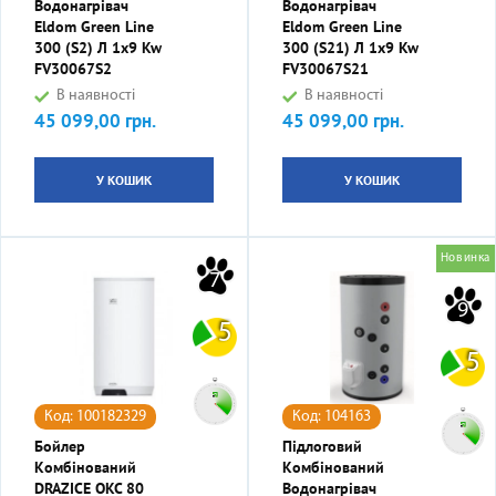
Водонагрівач
Водонагрівач
Eldom Green Line
Eldom Green Line
300 (S2) Л 1x9 Kw
300 (S21) Л 1x9 Kw
FV30067S2
FV30067S21
В наявності
В наявності
45 099,00 грн.
45 099,00 грн.
Ціна
Ціна
У КОШИК
У КОШИК
Новинка
7
9
5
5
Код: 100182329
Код: 104163
Бойлер
Підлоговий
Комбінований
Комбінований
DRAZICE OKC 80
Водонагрівач