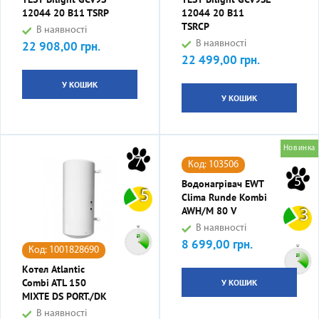
12044 20 B11 TSRP
12044 20 B11
TSRCP
В наявності
22 908,00 грн.
В наявності
Ціна
22 499,00 грн.
Ціна
У КОШИК
У КОШИК
Новинка
7
Код: 103506
5
Водонагрівач EWT
5
Clima Runde Kombi
AWH/M 80 V
3
В наявності
8 699,00 грн.
Ціна
Код: 1001828690
Котел Atlantic
Combi ATL 150
У КОШИК
MIXTE DS PORT./DK
В наявності