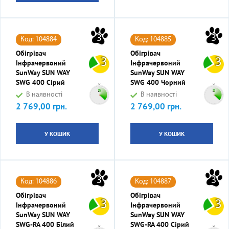
3
3
Код: 104884
Код: 104885
Обігрівач
Обігрівач
3
3
Інфрачервоний
Інфрачервоний
SunWay SUN WAY
SunWay SUN WAY
SWG 400 Сірий
SWG 400 Чорний
В наявності
В наявності
2 769,00 грн.
2 769,00 грн.
Ціна
Ціна
У КОШИК
У КОШИК
3
3
Код: 104886
Код: 104887
Обігрівач
Обігрівач
3
3
Інфрачервоний
Інфрачервоний
SunWay SUN WAY
SunWay SUN WAY
SWG-RA 400 Білий
SWG-RA 400 Сірий