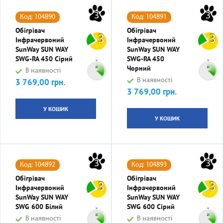
3
3
Код: 104890
Код: 104891
Обігрівач
Обігрівач
3
3
Інфрачервоний
Інфрачервоний
SunWay SUN WAY
SunWay SUN WAY
SWG-RA 450 Сірий
SWG-RA 450
Чорний
В наявності
3 769,00 грн.
В наявності
Ціна
3 769,00 грн.
Ціна
У КОШИК
У КОШИК
3
3
Код: 104892
Код: 104893
Обігрівач
Обігрівач
3
3
Інфрачервоний
Інфрачервоний
SunWay SUN WAY
SunWay SUN WAY
SWG 600 Білий
SWG 600 Сірий
В наявності
В наявності