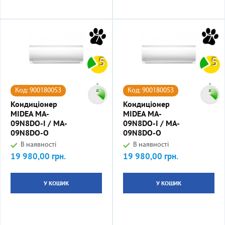
7
7
5
5
Код: 900180053
Код: 900180053
Кондиціонер
Кондиціонер
MIDEA MA-
MIDEA MA-
09N8DO-I / MA-
09N8DO-I / MA-
09N8DO-O
09N8DO-O
В наявності
В наявності
19 980,00 грн.
19 980,00 грн.
Ціна
Ціна
У КОШИК
У КОШИК