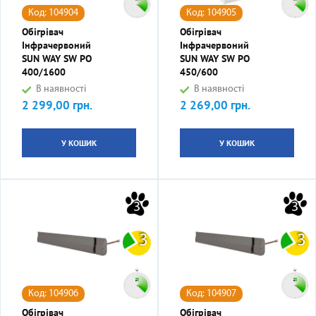
Код: 104904
Код: 104905
Обігрівач
Обігрівач
Інфрачервоний
Інфрачервоний
SUN WAY SW PO
SUN WAY SW PO
400/1600
450/600
В наявності
В наявності
2 299,00 грн.
2 269,00 грн.
Ціна
Ціна
У КОШИК
У КОШИК
3
3
3
3
Код: 104906
Код: 104907
Обігрівач
Обігрівач