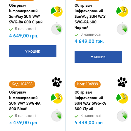
Обігрівач
Обігрівач
3
3
Інфрачервоний
Інфрачервоний
SunWay SUN WAY
SunWay SUN WAY
SWG-RA 600 Сірий
SWG-RA 600
Чорний
В наявності
4 649,00 грн.
В наявності
Ціна
4 649,00 грн.
Ціна
У КОШИК
У КОШИК
5
5
Код: 104898
Код: 104899
Обігрівач
Обігрівач
3
3
Інфрачервоний
Інфрачервоний
SUN WAY SWG-RA
SUN WAY SWG-RA
800 Білий
800 Сірий
В наявності
В наявності
5 439,00 грн.
5 439,00 грн.
Ціна
Ціна