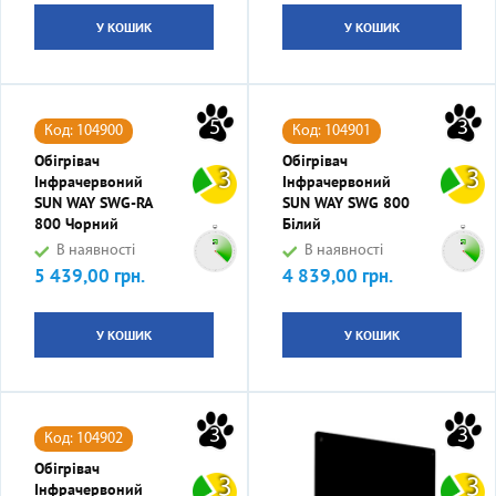
У КОШИК
У КОШИК
5
3
Код: 104900
Код: 104901
Обігрівач
Обігрівач
3
3
Інфрачервоний
Інфрачервоний
SUN WAY SWG-RA
SUN WAY SWG 800
800 Чорний
Білий
В наявності
В наявності
5 439,00 грн.
4 839,00 грн.
Ціна
Ціна
У КОШИК
У КОШИК
3
3
Код: 104902
Обігрівач
3
3
Інфрачервоний