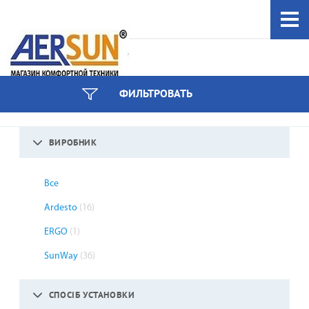
044 333-97-59
ФИЛЬТРОВАТЬ
інші номери
ВИРОБНИК
Все
Ardesto
(16)
ERGO
(1)
SunWay
(36)
СПОСІБ УСТАНОВКИ