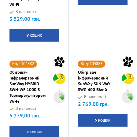
Wi-Fi
В наявності
3 529,00 грн.
Ціна
У КОШИК
5
3
Код: 104882
Код: 104883
Обігрівач
Обігрівач
3
3
Інфрачервоний
Інфрачервоний
SunWay HYBRID
SunWay SUN WAY
SWH-WF 1000 З
SWG 400 Білий
Терморегулятором
В наявності
Wi-Fi
2 769,00 грн.
Ціна
В наявності
5 279,00 грн.
Ціна
У КОШИК
У КОШИК