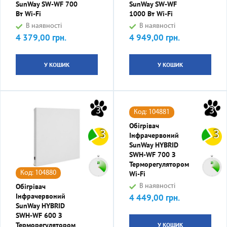
SunWay SW-WF 700
SunWay SW-WF
Вт Wi-Fi
1000 Вт Wi-Fi
В наявності
В наявності
4 379,00 грн.
4 949,00 грн.
Ціна
Ціна
У КОШИК
У КОШИК
3
3
Код: 104881
Обігрівач
3
3
Інфрачервоний
SunWay HYBRID
SWH-WF 700 З
Терморегулятором
Код: 104880
Wi-Fi
Обігрівач
В наявності
Інфрачервоний
4 449,00 грн.
Ціна
SunWay HYBRID
SWH-WF 600 З
Терморегулятором
У КОШИК