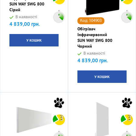
SUN WAY SWG 800
Сірий
В наявності
Код: 104903
4 839,00 грн.
Ціна
Обігрівач
Інфрачервоний
SUN WAY SWG 800
У КОШИК
Чорний
В наявності
4 839,00 грн.
Ціна
У КОШИК
3
3
3
3