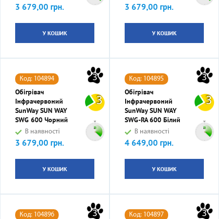
3 679,00 грн.
3 679,00 грн.
Ціна
Ціна
У КОШИК
У КОШИК
3
3
Код: 104894
Код: 104895
Обігрівач
Обігрівач
3
3
Інфрачервоний
Інфрачервоний
SunWay SUN WAY
SunWay SUN WAY
SWG 600 Чорний
SWG-RA 600 Білий
В наявності
В наявності
3 679,00 грн.
4 649,00 грн.
Ціна
Ціна
У КОШИК
У КОШИК
3
3
Код: 104896
Код: 104897