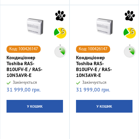
9
9
5
5
Код: 100426147
Код: 100426147
Кондиціонер
Кондиціонер
Toshiba RAS-
Toshiba RAS-
B10UFV-E / RAS-
B10UFV-E / RAS-
10N3AVR-E
10N3AVR-E
Закінчується
Закінчується
31 999,00 грн.
31 999,00 грн.
Ціна
Ціна
У КОШИК
У КОШИК