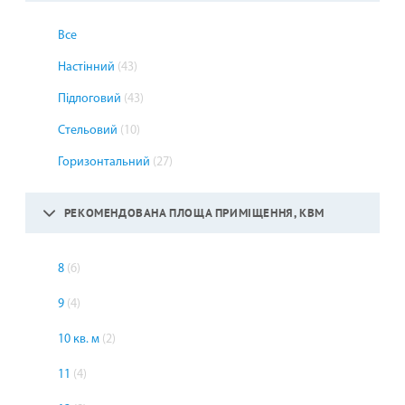
Все
Настінний
(43)
Підлоговий
(43)
Стельовий
(10)
Горизонтальний
(27)
РЕКОМЕНДОВАНА ПЛОЩА ПРИМІЩЕННЯ, КВМ
8
(6)
9
(4)
10 кв. м
(2)
11
(4)