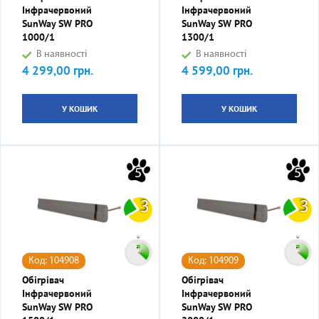
Інфрачервоний
Інфрачервоний
SunWay SW PRO
SunWay SW PRO
1000/1
1300/1
В наявності
В наявності
4 299,00 грн.
4 599,00 грн.
Ціна
Ціна
У КОШИК
У КОШИК
5
5
3
3
Код: 104908
Код: 104909
Обігрівач
Обігрівач
Інфрачервоний
Інфрачервоний
SunWay SW PRO
SunWay SW PRO