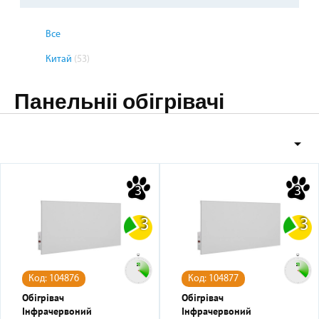
Все
Китай
(53)
Панельніі обігрівачі

3
3
3
3
Код: 104876
Код: 104877
Обігрівач
Обігрівач
Інфрачервоний
Інфрачервоний