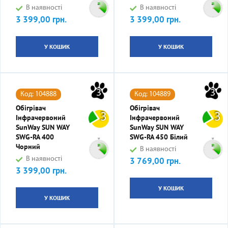
В наявності
В наявності
3 399,00 грн.
3 399,00 грн.
Ціна
Ціна
У КОШИК
У КОШИК
3
3
Код: 104888
Код: 104889
Обігрівач
Обігрівач
3
3
Інфрачервоний
Інфрачервоний
SunWay SUN WAY
SunWay SUN WAY
SWG-RA 400
SWG-RA 450 Білий
Чорний
В наявності
В наявності
3 769,00 грн.
Ціна
3 399,00 грн.
Ціна
У КОШИК
У КОШИК