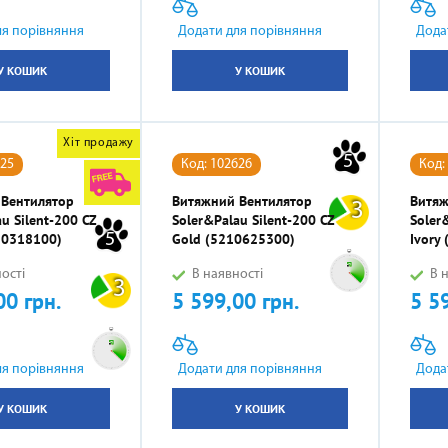
АКСЕСУАРИ
ля порівняння
Додати для порівняння
Дода
У КОШИК
У КОШИК
Хіт продажу
5
625
Код: 102626
Код:
 Вентилятор
Витяжний Вентилятор
Витяж
3
u Silent-200 CZ
Soler&Palau Silent-200 CZ
Soler
5
210318100)
Gold (5210625300)
Ivory
ості
В наявності
В н
3
00 грн.
5 599,00 грн.
5 5
Ціна
Ціна
ля порівняння
Додати для порівняння
Дода
У КОШИК
У КОШИК