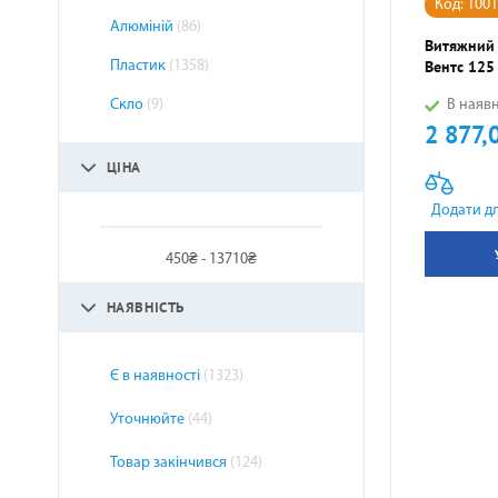
Код: 100
Алюміній
(86)
Витяжний
Вентс 125
Пластик
(1358)
Скло
(9)
В наявн
2 877,
Ціна
ЦІНА
Додати д
450₴ - 13710₴
НАЯВНІСТЬ
Є в наявності
(1323)
Уточнюйте
(44)
Товар закінчився
(124)