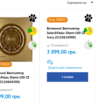

Сортувати за:
ННІ
И
И
КОМПРЕСОРНО-КОНДЕНСАТОРНІ БЛОКИ
СОНЯЧНІ КОЛЕКТОРИ
КУЛЕРИ ДЛЯ ВОДИ
ТЕПЛОВІ ГАРМАТИ
3
3
Код: 102623
Витяжний Вентилятор
3
3
Soler&Palau Silent-100 CZ
Ivory (5210624900)
В наявності
3 899,00 грн.
Ціна
 102622
НАСОСНЕ ОБЛАДНАННЯ
КОМПЛЕКТУЮЧІ
Додати для порівняння
ний Вентилятор
У КОШИК
&Palau Silent-100 CZ
(5210604300)
аявності
99,00 грн.