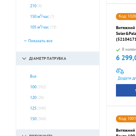
210
(4)
Код: 102
150 м³/час
(1)
Витяжний
105 м³/час
(19)
Soler&Pala
(5210417
Показать все
В наявн
6 299,
Ціна
ДІАМЕТР ПАТРУБКА
Все
Додати д
100
(762)
120
(26)
125
(340)
Код: 100
150
(364)
Витяжний
Вентс 100