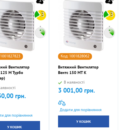
3
3
3
3
 1001827823
Код: 1001828062
ний Вентилятор
Витяжний Вентилятор
 125 М Турбо
Вентс 150 МТ К
ер)
В наявності
аявності
3 001,00 грн.
Ціна
30,00 грн.
Додати для порівняння
ти для порівняння
У КОШИК
У КОШИК