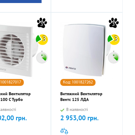
3
3
3
3
 1001827017
Код: 1001827262
ний Вентилятор
Витяжний Вентилятор
 100 С Турбо
Вентс 125 ЛДА
аявності
В наявності
02,00 грн.
2 953,00 грн.
Ціна