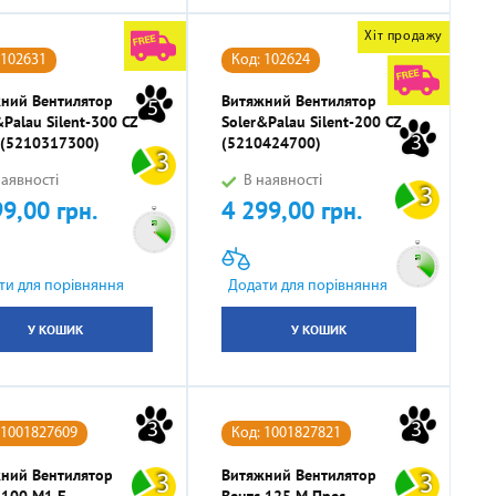
Хіт продажу
 102631
Код: 102624
ний Вентилятор
Витяжний Вентилятор
5
&Palau Silent-300 CZ
Soler&Palau Silent-200 CZ
3
r (5210317300)
(5210424700)
3
аявності
В наявності
3
99,00 грн.
4 299,00 грн.
Ціна
ти для порівняння
Додати для порівняння
У КОШИК
У КОШИК
3
3
 1001827609
Код: 1001827821
ний Вентилятор
Витяжний Вентилятор
3
3
 100 М1 Б
Вентс 125 М Прес