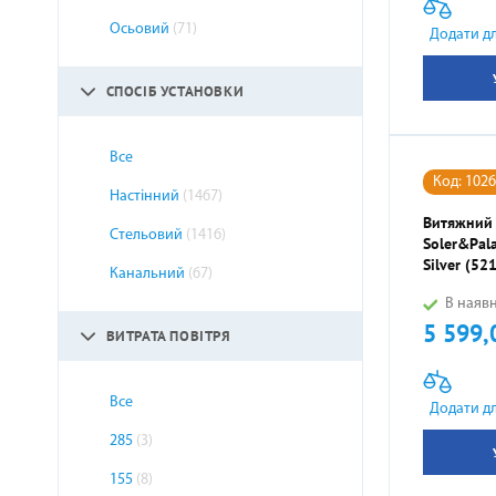
Осьовий
(71)
ЕЛЕКТРИЧНА ТЕПЛА ПІДЛОГА
Додати д
СПОСІБ УСТАНОВКИ
Все
Код: 102
Настінний
(1467)
Витяжний
Стельовий
(1416)
Soler&Pala
Silver (5
Канальний
(67)
В наявн
5 599,
Ціна
ВИТРАТА ПОВІТРЯ
Все
Додати д
285
(3)
155
(8)