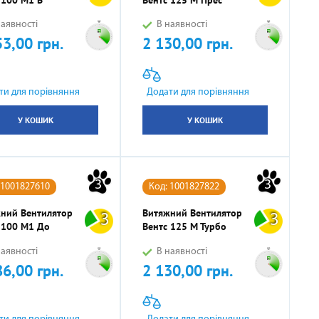
аявності
В наявності
53,00 грн.
2 130,00 грн.
Ціна
ти для порівняння
Додати для порівняння
У КОШИК
У КОШИК
3
3
 1001827610
Код: 1001827822
ний Вентилятор
Витяжний Вентилятор
3
3
 100 М1 До
Вентс 125 М Турбо
аявності
В наявності
86,00 грн.
2 130,00 грн.
Ціна