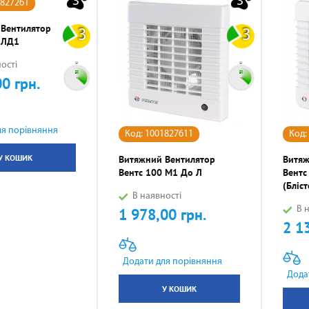
3
3
1827261
 Вентилятор
3
3
 ЛД1
ості
00 грн.
ля порівняння
Код: 1001827611
Код:
У КОШИК
Витяжний Вентилятор
Витяж
Вентс 100 М1 До Л
Вентс
(бліст
В наявності
В н
1 978,00 грн.
Ціна
2 1
Ціна
Додати для порівняння
Дода
У КОШИК