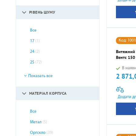
Додати д
РІВЕНЬ ШУМУ
Все
Код: 100
17
(1)
Витяжний
24
(2)
Вентс 150
25
(72)
В наявн
2 871,
Ціна
Показать все
МАТЕРІАЛ КОРПУСА
Додати д
Все
Метал
(5)
Оргскло
(39)