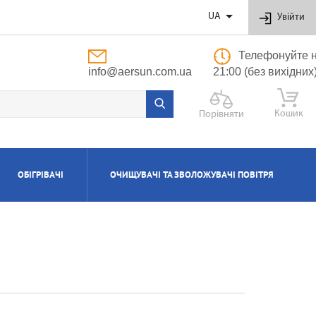

UA
Увійти
Телефонуйте н
info@aersun.com.ua
21:00 (без вихідних
Кошик
Порівняти
ОБІГРІВАЧІ
ОЧИЩУВАЧІ ТА ЗВОЛОЖУВАЧІ ПОВІТРЯ
ОБУТОВІ
ЬНІ
ВІ
І
Я
ПОЛІПРОПІЛЕНОВІ ТРУБИ ТА ФІТИНГИ
ПРИПЛИВНО-ВИТЯЖНІ УСТАНОВКИ
АКСЕСУАРИ ДО ЗВОЛОЖУВАЧІВ ТА
КОТЛИ ГАЗОВІ КОНДЕНСАЦІЙНІ
ВОДОНАГРІВАЧІ КОМБІНОВАНІ
КОНДИЦІОНЕРИ КАСЕТНІ
МАСЛЯНІ РАДІАТОРИ
ОЧИЩУВАЧІВ ПОВІТРЯ