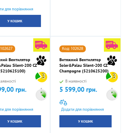
ти для порівняння
У КОШИК
 102627
Код: 102628
ний Вентилятор
Витяжний Вентилятор
5
5
&Palau Silent-200 CZ
Soler&Palau Silent-200 CZ
 (5210625100)
Champagne (5210625200)
3
3
аявності
В наявності
99,00 грн.
5 599,00 грн.
Ціна
ти для порівняння
Додати для порівняння
У КОШИК
У КОШИК