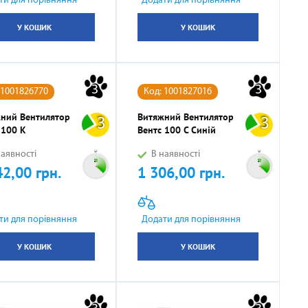
ти для порівняння
Додати для порівняння
У КОШИК
У КОШИК
3
3
 1001826770
Код: 1001827016
ний Вентилятор
Витяжний Вентилятор
3
3
 100 К
Вентс 100 С Синій
аявності
В наявності
42,00 грн.
1 306,00 грн.
Ціна
ти для порівняння
Додати для порівняння
У КОШИК
У КОШИК