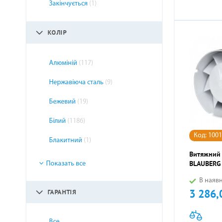
Закінчується
(1)
КОЛІР
Алюміній
(117)
Нержавіюча сталь
(9)
Бежевий
(19)
Білий
(1186)
Код: 100
Блакитний
(1)
Витяжний
BLAUBERG 
Показать все
В наявн
3 286,
ГАРАНТІЯ
Ціна
Все