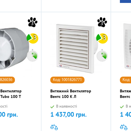
3
3
3
3
1826036
Код: 1001826771
Код:
 Вентилятор
Витяжний Вентилятор
Витяж
Tubo 100 Т
Вентс 100 К Л
Вентс
ості
В наявності
В н
00 грн.
1 437,00 грн.
1 4
Ціна
Ціна