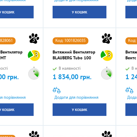
ля порівняння
Додати для порівняння
Дода
У КОШИК
У КОШИК
3
3
1828061
Код: 1001826035
Код:
 Вентилятор
Витяжний Вентилятор
Витяж
3
3
 МТ
BLAUBERG Tubo 100
Вентс
ості
В наявності
В н
00 грн.
1 834,00 грн.
1 2
Ціна
Ціна
ля порівняння
Додати для порівняння
Дода
У КОШИК
У КОШИК