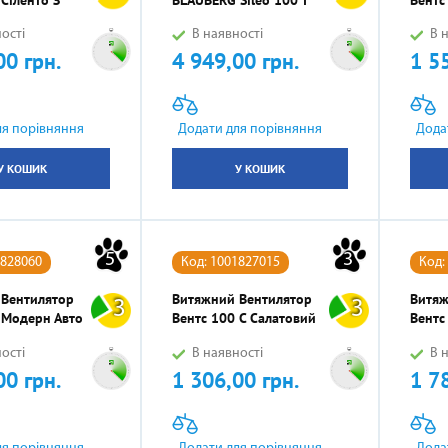
ості
В наявності
В н
00 грн.
4 949,00 грн.
1 5
Ціна
Ціна
ля порівняння
Додати для порівняння
Дода
У КОШИК
У КОШИК
5
3
1828060
Код: 1001827015
Код:
 Вентилятор
Витяжний Вентилятор
Витяж
3
3
 Модерн Авто
Вентс 100 С Салатовий
Вентс
ості
В наявності
В н
00 грн.
1 306,00 грн.
1 7
Ціна
Ціна