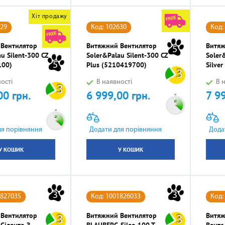
Хіт продажу
629
Код: 102630
Код:
 Вентилятор
Витяжний Вентилятор
Витяж
5
u Silent-300 CZ
Soler&Palau Silent-300 CZ
Soler
5
100)
Plus (5210419700)
Silve
3
ості
В наявності
В н
3
00 грн.
6 999,00 грн.
7 9
Ціна
Ціна
ля порівняння
Додати для порівняння
Дода
У КОШИК
У КОШИК
3
3
1827035
Код: 1001826033
Код:
 Вентилятор
Витяжний Вентилятор
Витяж
3
3
 Сіленто З
BLAUBERG Sileo 100 T
Вентс