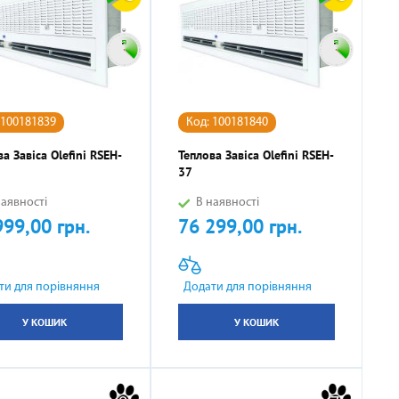
 100181839
Код: 100181840
а Завіса Olefini RSEH-
Теплова Завіса Olefini RSEH-
37
аявності
В наявності
999,00 грн.
76 299,00 грн.
Ціна
ти для порівняння
Додати для порівняння
У КОШИК
У КОШИК