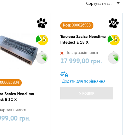

Сортувати за:
ННІ
И
И
КОМПРЕСОРНО-КОНДЕНСАТОРНІ БЛОКИ
СОНЯЧНІ КОЛЕКТОРИ
КУЛЕРИ ДЛЯ ВОДИ
ТЕПЛОВІ ГАРМАТИ
7
9
Код: 000026958
Теплова Завіса Neoclima
5
5
Intellect E 18 X
Товар закінчився
27 999,00 грн.
Ціна
Додати для порівняння
 000025834
НАСОСНЕ ОБЛАДНАННЯ
КОМПЛЕКТУЮЧІ
У КОШИК
ва Завіса Neoclima
ect E 12 X
ар закінчився
999,00 грн.