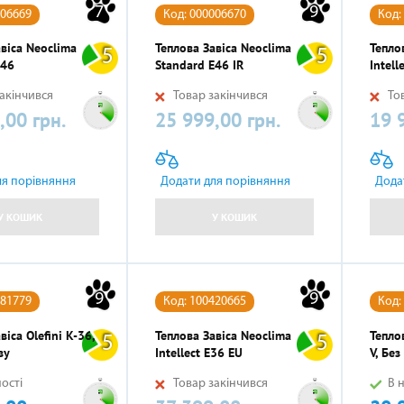
7
9
006669
Код: 000006670
Код:
віса Neoclima
Теплова Завіса Neoclima
Тепло
5
5
E46
Standard E46 IR
Intell
акінчився
Товар закінчився
Тов
,00 грн.
25 999,00 грн.
19 
Ціна
Ціна
ля порівняння
Додати для порівняння
Дода
У КОШИК
У КОШИК
9
9
181779
Код: 100420665
Код:
віса Olefini K-36,
Теплова Завіса Neoclima
Теплов
5
5
ву
Intellect E36 EU
V, Без
ості
Товар закінчився
В н