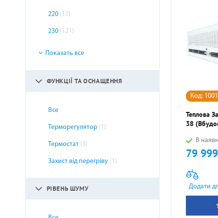
220
(17)
230
(121)
Показать все
ФУНКЦІЇ ТА ОСНАЩЕННЯ
Код: 100
Все
Теплова За
38 (вбудо
Терморегулятор
(1)
В наявн
Термостат
(3)
79 999
Ціна
Захист від перегріву
(1)
Додати д
РІВЕНЬ ШУМУ
Все