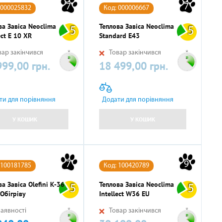
7
7
 000025832
Код: 000006667
ва Завіса Neoclima
Теплова Завіса Neoclima
5
5
ect E 10 XR
Standard E43
ар закінчився
Товар закінчився
999,00 грн.
18 499,00 грн.
Ціна
ти для порівняння
Додати для порівняння
У КОШИК
У КОШИК
7
9
 100181785
Код: 100420789
а Завіса Olefini K-36
Теплова Завіса Neoclima
5
5
 Обігріву
Intellect W36 EU
аявності
Товар закінчився