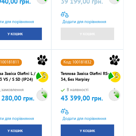
940,00 грн.
39 199,00 грн.
Ціна
ти для порівняння
Додати для порівняння
У КОШИК
У КОШИК
9
9
 100181811
Код: 100181832
а Завіса Olefini L /
Теплова Завіса Olefini RS-
5
5
3 VS / S SD (IP24)
34, Без Нагріву
д замовлення
В наявності
 280,00 грн.
43 399,00 грн.
Ціна
ти для порівняння
Додати для порівняння
У КОШИК
У КОШИК