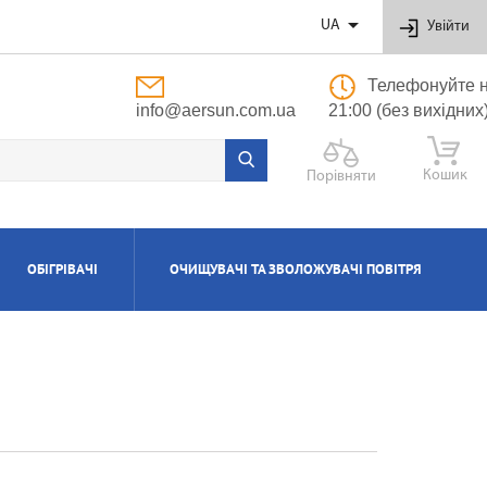

UA
Увійти
Телефонуйте н
info@aersun.com.ua
21:00 (без вихідних
Кошик
Порівняти
ОБІГРІВАЧІ
ОЧИЩУВАЧІ ТА ЗВОЛОЖУВАЧІ ПОВІТРЯ
ОБУТОВІ
ЬНІ
ВІ
І
Я
ПОЛІПРОПІЛЕНОВІ ТРУБИ ТА ФІТИНГИ
ПРИПЛИВНО-ВИТЯЖНІ УСТАНОВКИ
АКСЕСУАРИ ДО ЗВОЛОЖУВАЧІВ ТА
КОТЛИ ГАЗОВІ КОНДЕНСАЦІЙНІ
ВОДОНАГРІВАЧІ КОМБІНОВАНІ
КОНДИЦІОНЕРИ КАСЕТНІ
МАСЛЯНІ РАДІАТОРИ
ОЧИЩУВАЧІВ ПОВІТРЯ