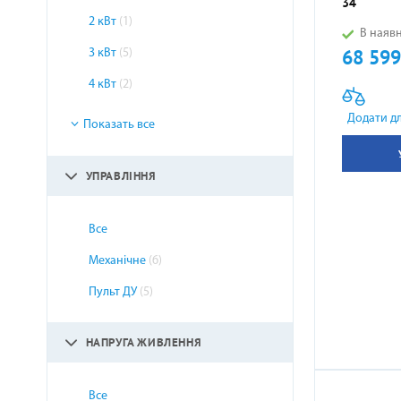
34
2 кВт
(1)
В наявн
68 599
3 кВт
(5)
Ціна
4 кВт
(2)
Додати д
Показать все
УПРАВЛІННЯ
Все
Механічне
(6)
Пульт ДУ
(5)
НАПРУГА ЖИВЛЕННЯ
Все