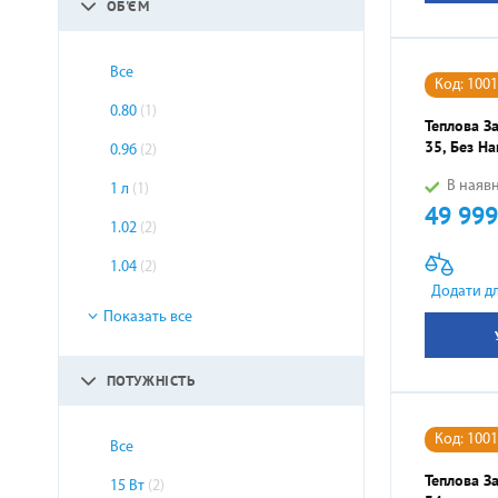
ОБ'ЄМ
Все
Код: 100
0.80
(1)
Теплова За
35, Без На
0.96
(2)
В наявн
1 л
(1)
49 999
Ціна
1.02
(2)
1.04
(2)
Додати д
Показать все
ПОТУЖНІСТЬ
Код: 100
Все
Теплова За
15 Вт
(2)