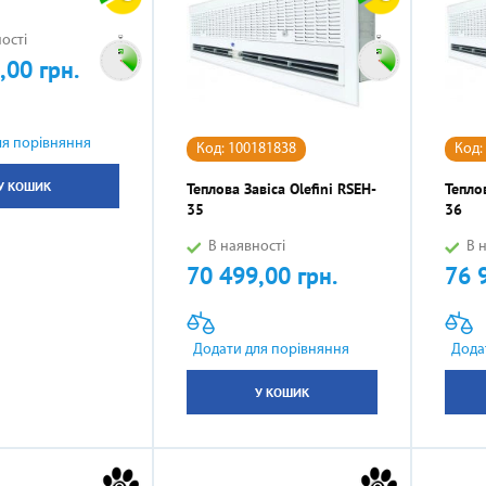
ості
,00 грн.
ля порівняння
Код: 100181838
Код:
У КОШИК
Теплова Завіса Olefini RSEH-
Теплов
35
36
В наявності
В н
70 499,00 грн.
76 
Ціна
Ціна
Додати для порівняння
Дода
У КОШИК