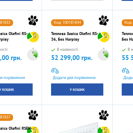
9
9
181833
Код: 100181834
Код:
віса Olefini RS-
Теплова Завіса Olefini RS-
Теплов
5
5
гріву
36, Без Нагріву
Без Н
ості
В наявності
В н
,00 грн.
52 299,00 грн.
55 
Ціна
Ціна
ля порівняння
Додати для порівняння
Дода
У КОШИК
У КОШИК
9
9
181837
віса Olefini RSEH-
5
5