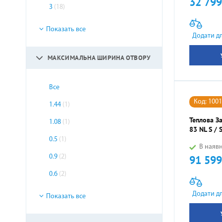
32 799
Ціна
3
(18)
Показать все
Додати д
МАКСИМАЛЬНА ШИРИНА ОТВОРУ
Все
Код: 100
1.44
(1)
Теплова За
1.08
(1)
83 NL S / 
0.5
(1)
В наявн
91 599
0.9
(2)
Ціна
0.6
(2)
Додати д
Показать все