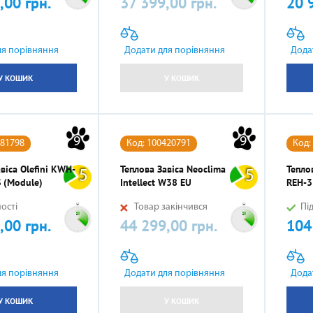
,00 грн.
37 399,00 грн.
20 
Ціна
Ціна
ля порівняння
Додати для порівняння
Дода
У КОШИК
У КОШИК
9
9
181798
Код: 100420791
Код:
віса Olefini KWH-
Теплова Завіса Neoclima
Теплов
5
5
S (module)
Intellect W38 EU
REH-3
ості
Товар закінчився
Пі
,00 грн.
44 299,00 грн.
104
Ціна
Ціна
ля порівняння
Додати для порівняння
Дода
У КОШИК
У КОШИК