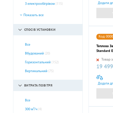
Додати д
З електрообігрівом
(115)
ЕЛЕКТРИЧНА ТЕПЛА ПІДЛОГА
Показать все
СПОСІБ УСТАНОВКИ
Код: 000
Все
Теплова За
Standard E
Вбудований
(20)
Товар з
Горизонтальний
(152)
19 499
Ціна
Вертикальний
(75)
Додати д
ВИТРАТА ПОВІТРЯ
Все
300 м³/ч
(4)