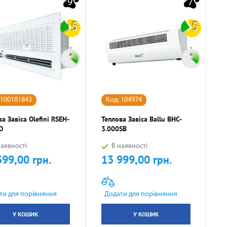
9
7
5
5
 100181843
Код: 104974
а Завіса Olefini RSEH-
Теплова Завіса Ballu BHC-
O
3.000SB
аявності
В наявності
399,00 грн.
13 999,00 грн.
Ціна
ти для порівняння
Додати для порівняння
У КОШИК
У КОШИК