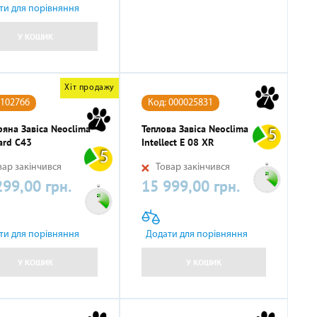
ти для порівняння
У КОШИК
Хіт продажу
7
 102766
Код: 000025831
7
ряна Завіса Neoclima
Теплова Завіса Neoclima
5
ard C43
Intellect E 08 XR
5
ар закінчився
Товар закінчився
299,00 грн.
15 999,00 грн.
Ціна
ти для порівняння
Додати для порівняння
У КОШИК
У КОШИК