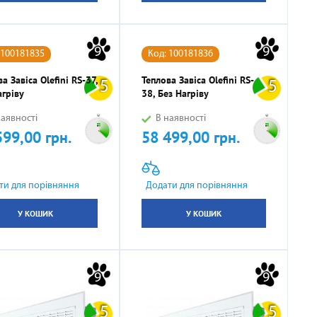
9
9
 100181835
Код: 100181836
а Завіса Olefini RS-37,
Теплова Завіса Olefini RS-
5
5
агріву
38, Без Нагріву
аявності
В наявності
599,00 грн.
58 499,00 грн.
Ціна
ти для порівняння
Додати для порівняння
У КОШИК
У КОШИК
9
9
5
5