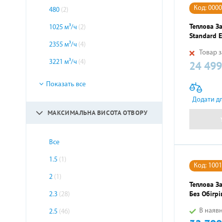
Код: 000
480
(2)
Теплова За
1025 м³/ч
(2)
Standard 
2355 м³/ч
(4)
Товар з
3221 м³/ч
(4)
24 499
Ціна
Показать все
Додати д
МАКСИМАЛЬНА ВИСОТА ОТВОРУ
Все
1.5
(1)
Код: 100
2
(1)
Теплова За
Без Обігрі
2.3
(28)
В наявн
2.5
(46)