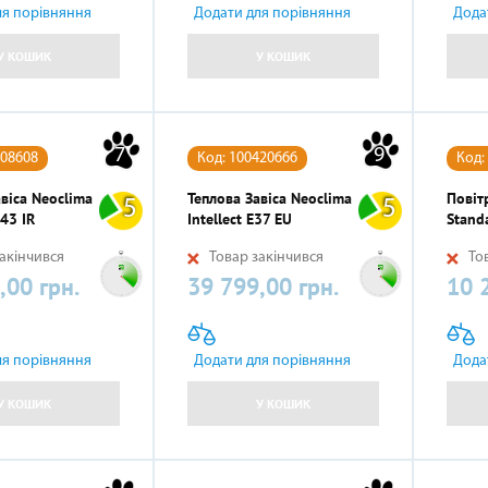
ля порівняння
Додати для порівняння
Дода
АКСЕСУАРИ
У КОШИК
У КОШИК
7
9
008608
Код: 100420666
Код:
віса Neoclima
Теплова Завіса Neoclima
Повіт
5
5
43 IR
Intellect E37 EU
Stand
акінчився
Товар закінчився
Тов
,00 грн.
39 799,00 грн.
10 
Ціна
Ціна
ля порівняння
Додати для порівняння
Дода
У КОШИК
У КОШИК