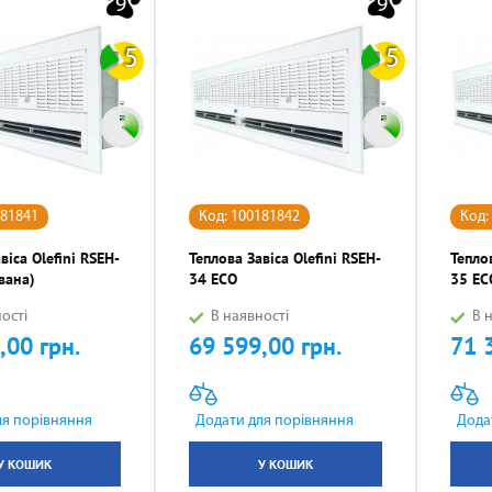
9
9
5
5
181841
Код: 100181842
Код:
віса Olefini RSEH-
Теплова Завіса Olefini RSEH-
Теплов
вана)
34 ECO
35 EC
ості
В наявності
В н
,00 грн.
69 599,00 грн.
71 
Ціна
Ціна
ля порівняння
Додати для порівняння
Дода
У КОШИК
У КОШИК