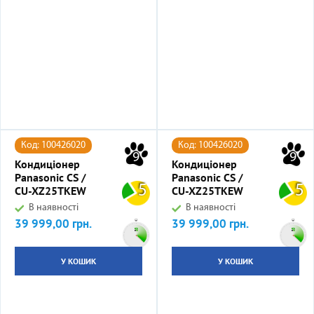
Код: 100426020
Код: 100426020
9
9
Кондиціонер
Кондиціонер
Panasonic CS /
Panasonic CS /
5
5
CU-XZ25TKEW
CU-XZ25TKEW
В наявності
В наявності
39 999,00 грн.
39 999,00 грн.
Ціна
Ціна
У КОШИК
У КОШИК