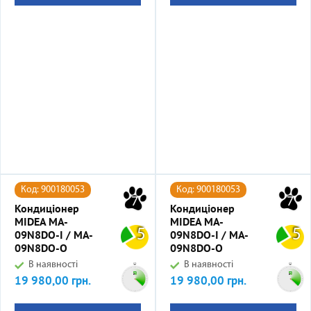
Код: 900180053
Код: 900180053
7
7
Кондиціонер
Кондиціонер
MIDEA MA-
MIDEA MA-
5
5
09N8DO-I / MA-
09N8DO-I / MA-
09N8DO-O
09N8DO-O
В наявності
В наявності
19 980,00 грн.
19 980,00 грн.
Ціна
Ціна