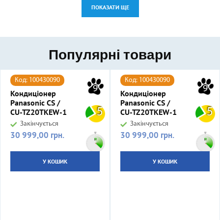
ПОКАЗАТИ ЩЕ
Популярні товари
Код: 100430090
Код: 100430090
9
9
Кондиціонер
Кондиціонер
Panasonic CS /
Panasonic CS /
5
5
CU-TZ20TKEW-1
CU-TZ20TKEW-1
Закінчується
Закінчується
30 999,00 грн.
30 999,00 грн.
Ціна
Ціна
У КОШИК
У КОШИК