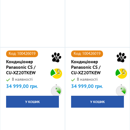
Код: 100426019
Код: 100426019
9
9
Кондиціонер
Кондиціонер
Panasonic CS /
Panasonic CS /
5
5
CU-XZ20TKEW
CU-XZ20TKEW
В наявності
В наявності
34 999,00 грн.
34 999,00 грн.
Ціна
Ціна
У КОШИК
У КОШИК