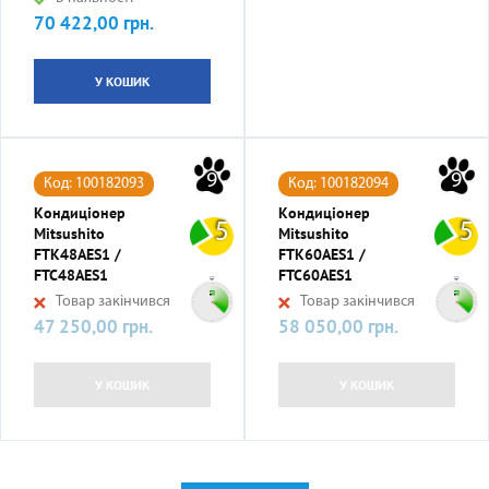
70 422,00 грн.
Ціна
У КОШИК
9
9
Код: 100182093
Код: 100182094
Кондиціонер
Кондиціонер
5
5
Mitsushito
Mitsushito
FTK48AES1 /
FTK60AES1 /
FTC48AES1
FTC60AES1
Товар закінчився
Товар закінчився
47 250,00 грн.
58 050,00 грн.
Ціна
Ціна
У КОШИК
У КОШИК