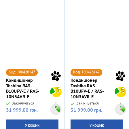
Код: 100426147
Код: 100426147
9
9
Кондиціонер
Кондиціонер
Toshiba RAS-
Toshiba RAS-
5
5
B10UFV-E / RAS-
B10UFV-E / RAS-
10N3AVR-E
10N3AVR-E
Закінчується
Закінчується
31 999,00 грн.
31 999,00 грн.
Ціна
Ціна
У КОШИК
У КОШИК