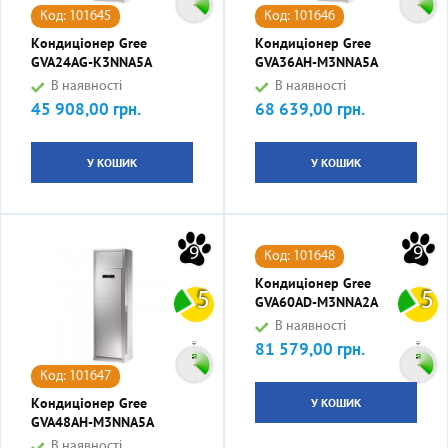
Код: 101645
Код: 101646
Кондиціонер Gree
Кондиціонер Gree
GVA24AG-K3NNA5A
GVA36AH-M3NNA5A
В наявності
В наявності
45 908,00 грн.
68 639,00 грн.
Ціна
Ціна
У КОШИК
У КОШИК
9
9
Код: 101648
Кондиціонер Gree
5
5
GVA60AD-M3NNA2A
В наявності
81 579,00 грн.
Ціна
Код: 101647
Кондиціонер Gree
У КОШИК
GVA48AH-M3NNA5A
В наявності