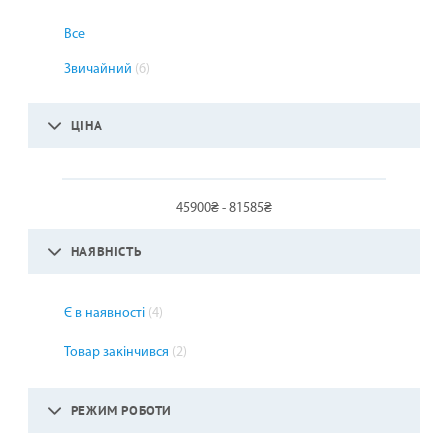
Все
Звичайний
(6)
ЦІНА
45900₴ - 81585₴
НАЯВНІСТЬ
Є в наявності
(4)
Товар закінчився
(2)
РЕЖИМ РОБОТИ