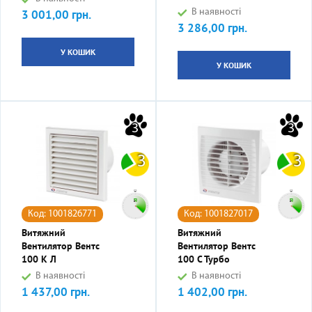
3 001,00 грн.
В наявності
Ціна
3 286,00 грн.
Ціна
У КОШИК
У КОШИК
3
3
3
3
Код: 1001826771
Код: 1001827017
Витяжний
Витяжний
Вентилятор Вентс
Вентилятор Вентс
100 К Л
100 С Турбо
В наявності
В наявності
1 437,00 грн.
1 402,00 грн.
Ціна
Ціна