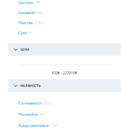
Оргскло
(39)
Алюміній
(86)
Пластик
(1382)
Скло
(9)
ЦІНА
450₴ - 227010₴
НАЯВНІСТЬ
Є в наявності
(1361)
Уточнюйте
(44)
Товар закінчився
(139)