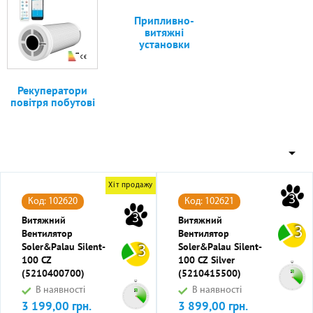
Припливно-
витяжні
установки
Рекуператори
повітря побутові

Хіт продажу
3
Код: 102620
Код: 102621
3
Витяжний
Витяжний
3
Вентилятор
Вентилятор
Soler&Palau Silent-
Soler&Palau Silent-
3
100 CZ
100 CZ Silver
(5210400700)
(5210415500)
В наявності
В наявності
3 199,00 грн.
3 899,00 грн.
Ціна
Ціна