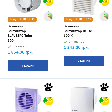
3
3
Код: 1001826035
Код: 1001826770
Витяжний
Витяжний
Вентилятор
Вентилятор Вентс
BLAUBERG Tubo
100 К
100
В наявності
В наявності
1 242,00 грн.
Ціна
1 834,00 грн.
Ціна
У КОШИК
У КОШИК
3
3
3
3