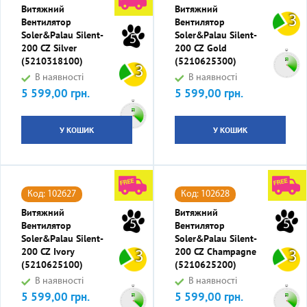
Витяжний
Витяжний
3
Вентилятор
Вентилятор
Soler&Palau Silent-
Soler&Palau Silent-
5
200 CZ Silver
200 CZ Gold
(5210318100)
(5210625300)
3
В наявності
В наявності
5 599,00 грн.
5 599,00 грн.
Ціна
Ціна
У КОШИК
У КОШИК
Код: 102627
Код: 102628
Витяжний
Витяжний
5
5
Вентилятор
Вентилятор
Soler&Palau Silent-
Soler&Palau Silent-
200 CZ Ivory
200 CZ Champagne
3
3
(5210625100)
(5210625200)
В наявності
В наявності
5 599,00 грн.
5 599,00 грн.
Ціна
Ціна