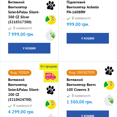
Витяжний
Підлоговий
5
Вентилятор
Вентилятор Ardesto
Soler&Palau Silent-
FN-1608RW
300 CZ Silver
3
В наявності
(5210317300)
999,00 грн.
Ціна
В наявності
7 999,00 грн.
Ціна
У КОШИК
У КОШИК
Хіт продажу
3
Код: 102624
Код: 1001827035
Витяжний
Витяжний
3
Вентилятор
Вентилятор Вентс
Soler&Palau Silent-
100 Сіленто З
3
200 CZ
В наявності
(5210424700)
1 500,00 грн.
Ціна
3
В наявності
4 299,00 грн.
Ціна
У КОШИК