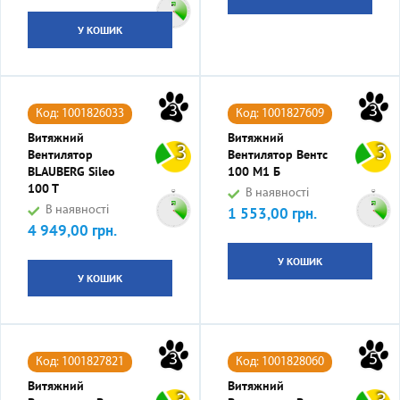
У КОШИК
3
3
Код: 1001826033
Код: 1001827609
Витяжний
Витяжний
3
3
Вентилятор
Вентилятор Вентс
BLAUBERG Sileo
100 М1 Б
100 T
В наявності
В наявності
1 553,00 грн.
Ціна
4 949,00 грн.
Ціна
У КОШИК
У КОШИК
3
5
Код: 1001827821
Код: 1001828060
Витяжний
Витяжний