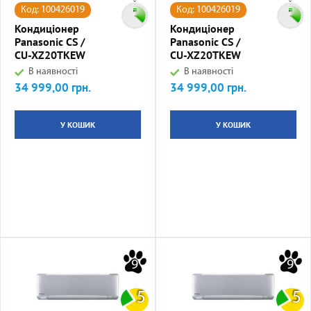
Код: 100426019
Код: 100426019
Кондиціонер
Кондиціонер
Panasonic CS /
Panasonic CS /
CU-XZ20TKEW
CU-XZ20TKEW
В наявності
В наявності
34 999,00 грн.
34 999,00 грн.
Ціна
Ціна
У КОШИК
У КОШИК
9
9
5
5