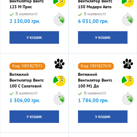
3
3
Вентилятор Вентс
Вентилятор Вентс
125 М Прес
150 Модерн Авто
В наявності
В наявності
2 130,00 грн.
6 031,00 грн.
Ціна
Ціна
У КОШИК
У КОШИК
3
3
Код: 1001827015
Код: 1001827610
Витяжний
Витяжний
3
3
Вентилятор Вентс
Вентилятор Вентс
100 С Салатовий
100 М1 До
В наявності
В наявності
1 306,00 грн.
1 786,00 грн.
Ціна
Ціна
У КОШИК
У КОШИК