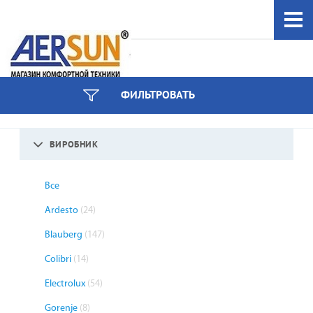
044 333-97-59
ФИЛЬТРОВАТЬ
інші номери
ВИРОБНИК
Все
Ardesto
(24)
Blauberg
(147)
Colibri
(14)
Electrolux
(54)
Gorenje
(8)