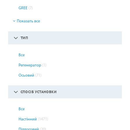
GREE
(7)
Показать все
ТИП
Все
Регенератор
(1)
Осьовий
(71)
СПОСІБ УСТАНОВКИ
Все
Настінний
(1471)
Підлоговий
(20)