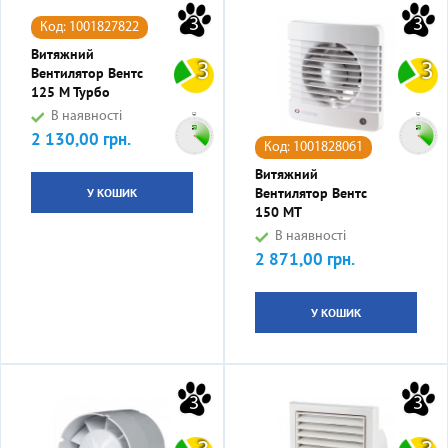
3
3
Код: 1001827822
Витяжний
3
3
Вентилятор Вентс
125 М Турбо
В наявності
2 130,00 грн.
Ціна
Код: 1001828061
Витяжний
Вентилятор Вентс
У КОШИК
150 МТ
В наявності
2 871,00 грн.
Ціна
У КОШИК
3
3