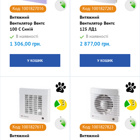
Код: 1001827016
Код: 1001827261
Витяжний
Витяжний
Вентилятор Вентс
Вентилятор Вентс
100 С Синій
125 ЛД1
В наявності
В наявності
1 306,00 грн.
2 877,00 грн.
Ціна
Ціна
У КОШИК
У КОШИК
3
3
3
3
Код: 1001827611
Код: 1001827823
Витяжний
Витяжний