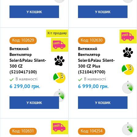
У КОШИК
У КОШИК
Хіт продажу
Код: 102629
Код: 102630
Витяжний
Витяжний
5
Вентилятор
Вентилятор
Soler&Palau Silent-
Soler&Palau Silent-
5
300 CZ
300 CZ Plus
3
(5210417100)
(5210419700)
3
В наявності
В наявності
6 299,00 грн.
6 999,00 грн.
Ціна
Ціна
У КОШИК
У КОШИК
Код: 102631
Код: 104254