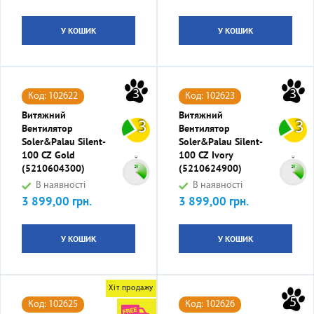
У КОШИК
У КОШИК
3
3
Код: 102622
Код: 102623
Витяжний
Витяжний
3
3
Вентилятор
Вентилятор
Soler&Palau Silent-
Soler&Palau Silent-
100 CZ Gold
100 CZ Ivory
(5210604300)
(5210624900)
В наявності
В наявності
3 899,00 грн.
3 899,00 грн.
Ціна
Ціна
У КОШИК
У КОШИК
Хіт продажу
5
Код: 102625
Код: 102626