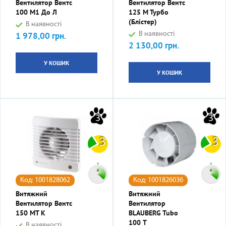
Вентилятор Вентс
Вентилятор Вентс
100 М1 До Л
125 М Турбо
(блістер)
В наявності
1 978,00 грн.
В наявності
Ціна
2 130,00 грн.
Ціна
У КОШИК
У КОШИК
3
3
3
3
Код: 1001828062
Код: 1001826036
Витяжний
Витяжний
Вентилятор Вентс
Вентилятор
150 МТ К
BLAUBERG Tubo
100 Т
В наявності