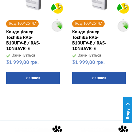
5
5
Код: 100426147
Код: 100426147
Кондиціонер
Кондиціонер
Toshiba RAS-
Toshiba RAS-
B10UFV-E / RAS-
B10UFV-E / RAS-
10N3AVR-E
10N3AVR-E
Закінчується
Закінчується
31 999,00 грн.
31 999,00 грн.
Ціна
Ціна
У КОШИК
У КОШИК

Вгору