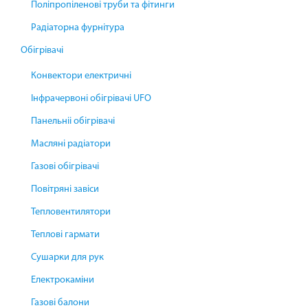
Поліпропіленові труби та фітинги
Радіаторна фурнітура
Обігрівачі
Конвектори електричні
Інфрачервоні обігрівачі UFO
Панельніі обігрівачі
Масляні радіатори
Газові обігрівачі
Повітряні завіси
Тепловентилятори
Теплові гармати
Сушарки для рук
Електрокаміни
Газові балони