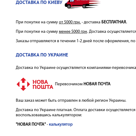
ДОСТАВКА ПО КИЕВУ
При покупке на сумму
от 5000 грн.
- доставка
БЕСПЛАТНАЯ.
КОНДИЦІОНЕРИ КАНАЛЬНІ
РАДІАТОРНА ФУРНІТУРА
КОТЛИ ТВЕРДОПАЛИВНІ
БУФЕРНІ ЄМНОСТІ
ГАЗОВІ ОБІГРІВАЧІ
КОНДИЦІО
ЗАПЧА
К
П
При покупке на сумму
менее 5000 грн
. Доставка осуществляется
Заказы отправляются в течении 1-2 дней после оформления, п
ДОСТАВКА ПО УКРАИНЕ
Доставка по Украине осуществляется компаниями-перевозчик
ЧИЛЛЕРИ ТА ФАНКОЙЛИ
АКСЕСУАРИ ДО КУЛЕРІВ
СУШАРКИ ДЛЯ РУК
ГЕНЕРАТОРИ
БАКИ ОП
АКСЕСУ
Перевозчиком
НОВАЯ ПОЧТА
Ваш заказ может быть отправлен в любой регион Украины.
Доставка по Украине платная. Оплата доставки осуществляется
воспользовавшись калькулятором:
"НОВАЯ ПОЧТА"
-
калькулятор