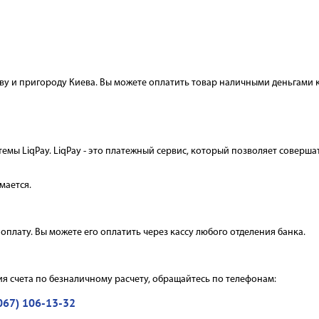
АКСЕСУАРИ
еву и пригороду Киева. Вы можете оплатить товар наличными деньгами 
емы LiqPay. LiqPay - это платежный сервис, который позволяет совер
мается.
оплату. Вы можете его оплатить через кассу любого отделения банка.
я счета по безналичному расчету, обращайтесь по телефонам:
067) 106-13-32