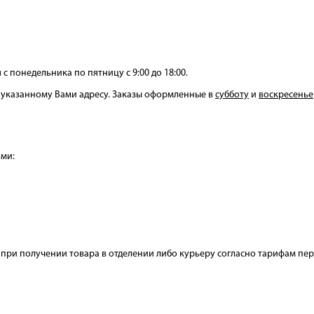
НЕРИ НАПОЛЬНО-СТЕЛЬОВІ
СТИНИ ДО БОЙЛЕРІВ -
ОТЛИ ЖАРОТРУБНІ
ОВІТРЯНІ ЗАВІСИ
КОНДИЦІОНЕРИ КОЛО
ТЕПЛОВЕНТИЛЯТОР
ГІДРОАКУМУЛЯТОР
ПЕЛЕТНІ ПАЛЬНИКИ
ВОДОНАГРІВАЧІВ
 с понедельника по пятницу с 9:00 до 18:00.
о указанному Вами адресу. Заказы оформленные в
субботу
и
воскресенье
ами:
АЛЕННЯ КОМПЕНСАЦІЙНІ
АРИ ДО КОНДИЦІОНЕРІВ
ЕЛЕКТРОКАМІНИ
РУШНИКОСУШКИ
ГАЗОВІ БАЛОНИ
 при получении товара в отделении либо курьеру согласно тарифам пе