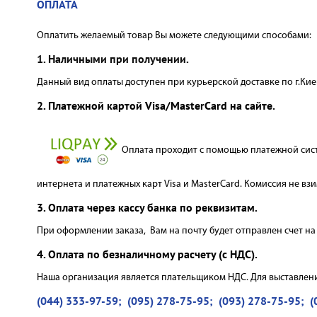
ОПЛАТА
ЕЛЕКТРИЧНА ТЕПЛА ПІДЛОГА
Оплатить желаемый товар Вы можете следующими способами:
1.
Наличными при получении.
Данный вид оплаты доступен при курьерской доставке по г.Ки
2.
Платежной картой Visa/MasterCard на сайте.
Оплата проходит с помощью платежной сист
интернета и платежных карт Visa и MasterCard. Комиссия не взи
3.
Оплата через кассу банка по реквизитам.
При оформлении заказа, Вам на почту будет отправлен счет на 
4.
Оплата по безналичному расчету (с НДС).
Наша организация является плательщиком НДС. Для выставлени
(044) 333-97-59; (095) 278-75-95; (093) 278-75-95; (