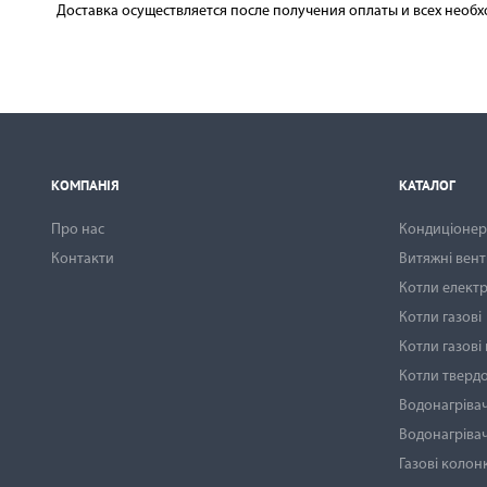
Доставка осуществляется после получения оплаты и всех необх
КОМПАНІЯ
КАТАЛОГ
Про нас
Кондиціонери
Контакти
Витяжні вен
Котли електр
Котли газові
Котли газові
Котли тверд
Водонагрівач
Водонагрівач
Газові колон