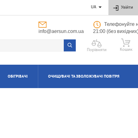

UA
Увійти
Телефонуйте н
info@aersun.com.ua
21:00 (без вихідних
Кошик
Порівняти
ОБІГРІВАЧІ
ОЧИЩУВАЧІ ТА ЗВОЛОЖУВАЧІ ПОВІТРЯ
ОБУТОВІ
ЬНІ
ВІ
І
Я
ПОЛІПРОПІЛЕНОВІ ТРУБИ ТА ФІТИНГИ
ПРИПЛИВНО-ВИТЯЖНІ УСТАНОВКИ
АКСЕСУАРИ ДО ЗВОЛОЖУВАЧІВ ТА
КОТЛИ ГАЗОВІ КОНДЕНСАЦІЙНІ
ВОДОНАГРІВАЧІ КОМБІНОВАНІ
КОНДИЦІОНЕРИ КАСЕТНІ
МАСЛЯНІ РАДІАТОРИ
ОЧИЩУВАЧІВ ПОВІТРЯ