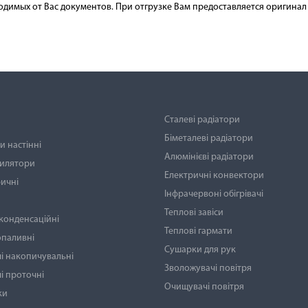
одимых от Вас документов. При отгрузке Вам предоставляется оригинал 
Сталеві радіатори
Біметалеві радіатори
 настінні
Алюмінієві радіатори
тилятори
Електричні конвектори
ичні
Інфрачервоні обігрівачі
Теплові завіси
 конденсаційні
Теплові гармати
опаливні
Сушарки для рук
і накопичувальні
Зволожувачі повітря
і проточні
Очищувачі повітря
ки