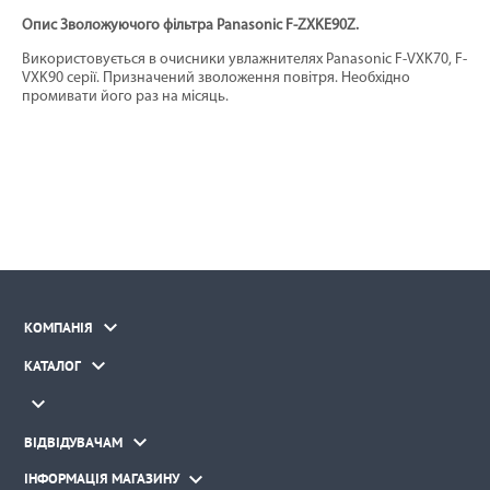
Опис Зволожуючого фільтра Panasonic F-ZXKE90Z.
Використовується в очисники увлажнителях Panasonic F-VXK70, F-
VXK90 серії. Призначений зволоження повітря. Необхідно
промивати його раз на місяць.

КОМПАНІЯ

КАТАЛОГ


ВІДВІДУВАЧАМ

ІНФОРМАЦІЯ МАГАЗИНУ