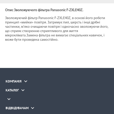
Опис Зволожуючого фільтра Panasonic F-ZXLE40Z.
Зволожуючий фільтр Panasonic F-ZXLE40Z, в основі його роботи
принцип «мийки» повітря. Затримує пил, шерсть і інші дрібні
частинки, м'яко очищаючи повітря і одночасно зволожуючи його,
що сприяє створенню сприятливого для життя
мікроклімата.Замена фільтра не вимагає спеціальних навичок, і
може бути проведена самостійно.

КОМПАНІЯ

КАТАЛОГ


ВІДВІДУВАЧАМ