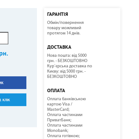
ГАРАНТІЯ
Обмін/повернення
ННІ
И
И
КОМПРЕСОРНО-КОНДЕНСАТОРНІ БЛОКИ
СОНЯЧНІ КОЛЕКТОРИ
КУЛЕРИ ДЛЯ ВОДИ
ТЕПЛОВІ ГАРМАТИ
товару можливий
протягом 14 днів.
ДОСТАВКА
рн.
Нова пошта: від 5000
грн. - БЕЗКОШТОВНО
Кур`єрська доставка по
Києву: від 5000 грн. -
БЕЗКОШТОВНО
ИК
НАСОСНЕ ОБЛАДНАННЯ
КОМПЛЕКТУЮЧІ
ОПЛАТА
Оплата банківською
1 КЛІК
картою Visa /
MasterCard;
Оплата частинами
ПриватБанк;
Оплата частинами
Monobank;
Оплата готівкою;