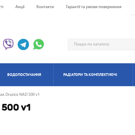
ті
Акції
Контакти
Гарантії та умови повернення
ВОДОПОСТАЧАННЯ
РАДІАТОРИ ТА КОМПЛЕКТУЮЧІ
ак Drazice NAD 500 v1
ЕРВОНІ ОБІГРІВАЧІ UFO
НАГРІВАЧІ ПРОТОЧНІ
ИЛЯТОРИ НАПОЛЬНІ
ЬТИ СПЛІТ-СИСТЕМА
ІАТОРИ БІМЕТАЛЕВІ
ИЩУВАЧІ ПОВІТРЯ
ОТЛИ ЕЛЕКТРИЧНІ
РЕКУПЕРАТОРИ ПОВІТРЯ П
КОНДИЦІОНЕРИ МОБІЛ
РАДІАТОРИ АЛЮМІНІЄ
ПАНЕЛЬНІІ ОБІГРІВАЧ
ОСУШУВАЧІ ПОВІТР
ГАЗОВІ КОЛОНКИ
КОТЛИ ГАЗОВІ
 500 v1