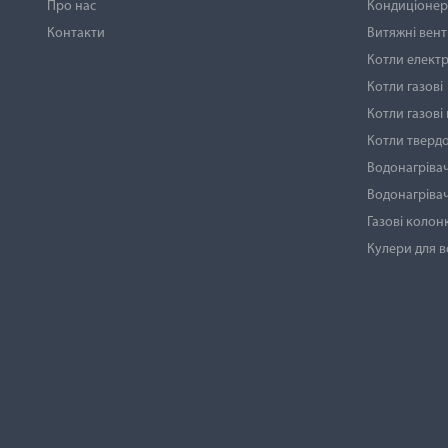
Про нас
Кондиціонери
Контакти
Витяжні вен
Котли електр
Котли газові
Котли газові
Котли тверд
Водонагрівач
Водонагрівач
Газові колон
Кулери для 