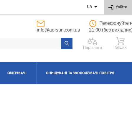

UA
Увійти
Телефонуйте н
info@aersun.com.ua
21:00 (без вихідних
Кошик
Порівняти
ОБІГРІВАЧІ
ОЧИЩУВАЧІ ТА ЗВОЛОЖУВАЧІ ПОВІТРЯ
ОБУТОВІ
ЬНІ
ВІ
І
Я
ПОЛІПРОПІЛЕНОВІ ТРУБИ ТА ФІТИНГИ
ПРИПЛИВНО-ВИТЯЖНІ УСТАНОВКИ
АКСЕСУАРИ ДО ЗВОЛОЖУВАЧІВ ТА
КОТЛИ ГАЗОВІ КОНДЕНСАЦІЙНІ
ВОДОНАГРІВАЧІ КОМБІНОВАНІ
КОНДИЦІОНЕРИ КАСЕТНІ
МАСЛЯНІ РАДІАТОРИ
ОЧИЩУВАЧІВ ПОВІТРЯ