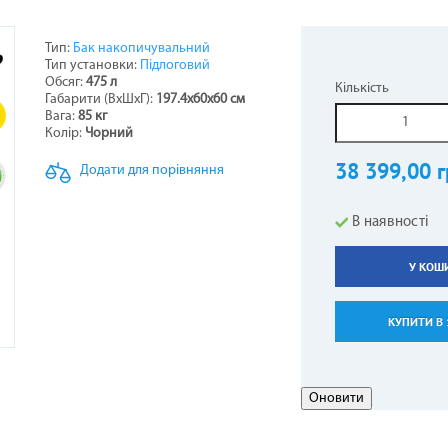
Тип:
Бак накопичувальний
Тип установки:
Підлоговий
НЕРИ НАПОЛЬНО-СТЕЛЬОВІ
СТИНИ ДО БОЙЛЕРІВ -
ОТЛИ ЖАРОТРУБНІ
ОВІТРЯНІ ЗАВІСИ
КОНДИЦІОНЕРИ КОЛО
ТЕПЛОВЕНТИЛЯТОР
ГІДРОАКУМУЛЯТОР
ПЕЛЕТНІ ПАЛЬНИКИ
Обсяг:
475 л
Кількість
ВОДОНАГРІВАЧІВ
Габарити (ВхШхГ):
197.4х60х60 см
5
Вага:
85 кг
Колір:
Чорний
38 399,00 г
Додати для порівняння
В наявності
У КОШ
АЛЕННЯ КОМПЕНСАЦІЙНІ
АРИ ДО КОНДИЦІОНЕРІВ
ЕЛЕКТРОКАМІНИ
РУШНИКОСУШКИ
ГАЗОВІ БАЛОНИ
КУПИТИ В 