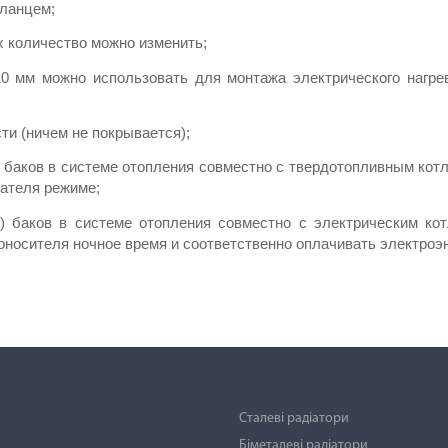
фланцем;
х количество можно изменить;
 мм можно использовать для монтажа электрического нагрев
ти (ничем не покрывается);
баков в системе отопления совместно с твердотопливным котл
ателя режиме;
 баков в системе отопления совместно с электрическим котл
оносителя ночное время и соответственно оплачивать электроэ
Сталеві радіатори
Біметалеві радіатори