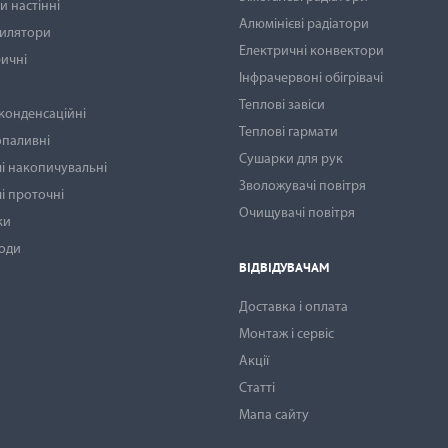
 настінні
Алюмінієві радіатори
тилятори
Електричні конвектори
ичні
Інфрачервоні обігрівачі
Теплові завіси
 конденсаційні
Теплові гармати
опаливні
Сушарки для рук
і накопичувальні
Зволожувачі повітря
і проточні
Очищувачі повітря
ки
води
ВІДВІДУВАЧАМ
Доставка і оплата
Монтаж і сервіс
Акції
Статті
Мапа сайту