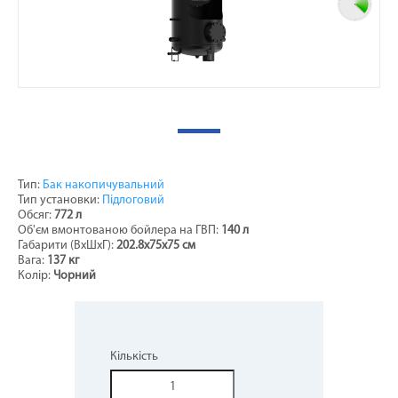
Тип:
Бак накопичувальний
Тип установки:
Підлоговий
Обсяг:
772 л
Об'єм вмонтованою бойлера на ГВП:
140 л
Габарити (ВхШхГ):
202.8х75х75 см
Вага:
137 кг
Колір:
Чорний
Кількість