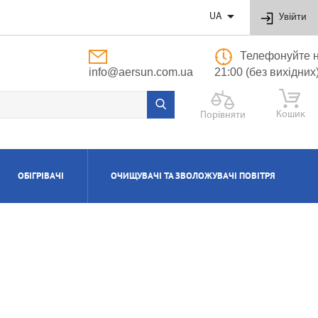

UA
Увійти
Телефонуйте н
info@aersun.com.ua
21:00 (без вихідних
Кошик
Порівняти
ОБІГРІВАЧІ
ОЧИЩУВАЧІ ТА ЗВОЛОЖУВАЧІ ПОВІТРЯ
ОБУТОВІ
ЬНІ
ВІ
І
Я
ПОЛІПРОПІЛЕНОВІ ТРУБИ ТА ФІТИНГИ
ПРИПЛИВНО-ВИТЯЖНІ УСТАНОВКИ
АКСЕСУАРИ ДО ЗВОЛОЖУВАЧІВ ТА
КОТЛИ ГАЗОВІ КОНДЕНСАЦІЙНІ
ВОДОНАГРІВАЧІ КОМБІНОВАНІ
КОНДИЦІОНЕРИ КАСЕТНІ
МАСЛЯНІ РАДІАТОРИ
ОЧИЩУВАЧІВ ПОВІТРЯ