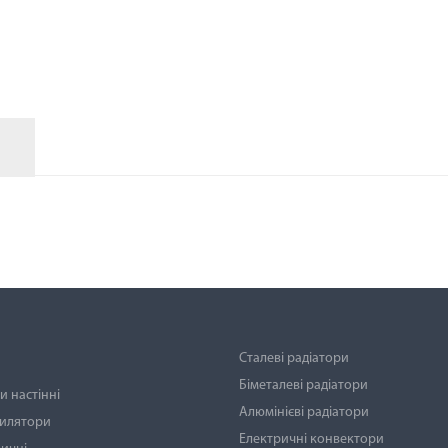
АКСЕСУАРИ
Сталеві радіатори
Біметалеві радіатори
 настінні
Алюмінієві радіатори
тилятори
Електричні конвектори