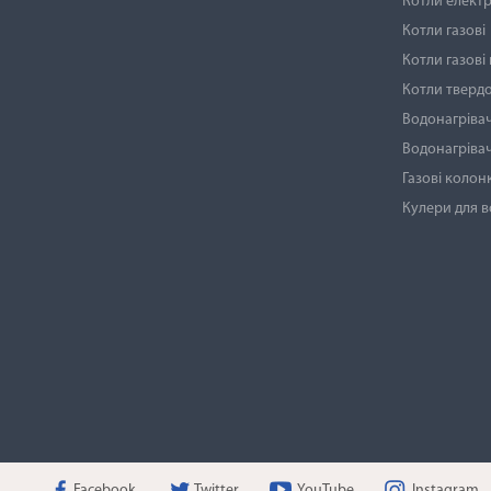
Котли електр
Котли газові
Котли газові
Котли тверд
Водонагрівач
Водонагрівач
Газові колон
Кулери для 
Facebook
Twitter
YouTube
Instagram