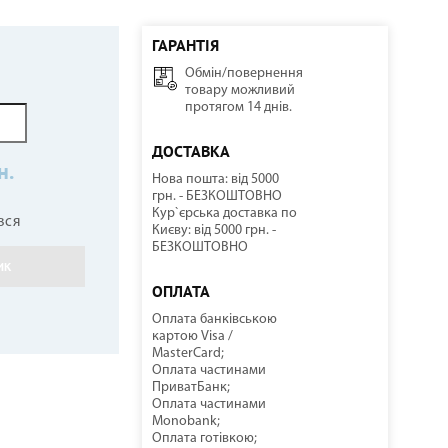
ГАРАНТІЯ
Обмін/повернення
ННІ
И
И
КОМПРЕСОРНО-КОНДЕНСАТОРНІ БЛОКИ
СОНЯЧНІ КОЛЕКТОРИ
КУЛЕРИ ДЛЯ ВОДИ
ТЕПЛОВІ ГАРМАТИ
товару можливий
протягом 14 днів.
ДОСТАВКА
н.
Нова пошта: від 5000
грн. - БЕЗКОШТОВНО
Кур`єрська доставка по
вся
Києву: від 5000 грн. -
БЕЗКОШТОВНО
ИК
НАСОСНЕ ОБЛАДНАННЯ
КОМПЛЕКТУЮЧІ
ОПЛАТА
Оплата банківською
картою Visa /
MasterCard;
Оплата частинами
ПриватБанк;
Оплата частинами
Monobank;
Оплата готівкою;