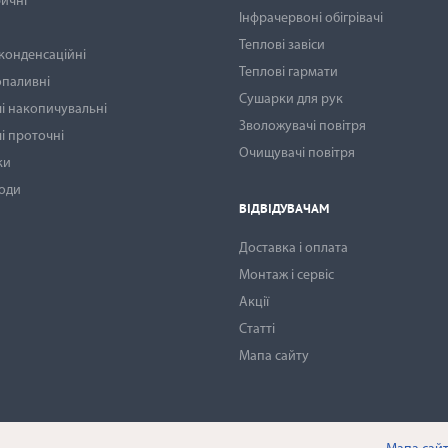
ичні
Інфрачервоні обігрівачі
Теплові завіси
 конденсаційні
Теплові гармати
опаливні
Сушарки для рук
і накопичувальні
Зволожувачі повітря
і проточні
Очищувачі повітря
ки
води
ВІДВІДУВАЧАМ
Доставка і оплата
Монтаж і сервіс
Акції
Статті
Мапа сайту