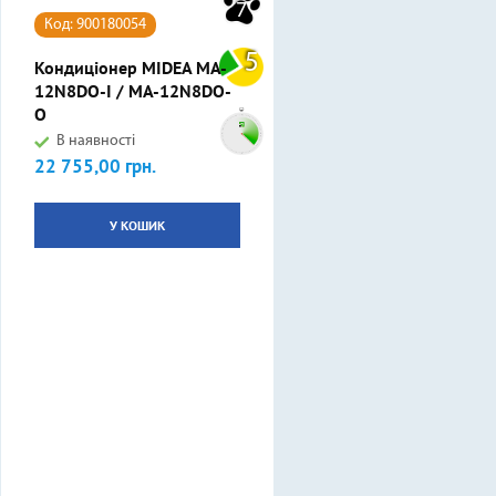
7
Код: 900180054
5
Кондиціонер MIDEA MA-
12N8DO-I / MA-12N8DO-
O
В наявності
22 755,00 грн.
Ціна
У КОШИК