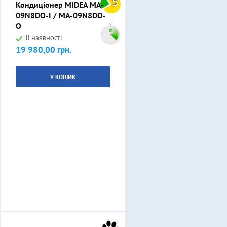
5
Кондиціонер MIDEA MA-
09N8DO-I / MA-09N8DO-
O
В наявності
19 980,00 грн.
Ціна
У КОШИК