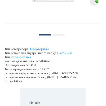
Тип компресора:
Інверторний
Тип установки внутрішнього блоку:
Настінний
Тип:
спліт-система
Рекомендована площа:
50 кв.м
Охолодження:
5.3 кВт
Теплопродуктивність:
5.57 кВт
Габарити внутрішнього блоку (ВхШхГ):
32x98x22 см
Габарити зовнішнього блоку (ВхШхГ):
55x80x33 см
Колір:
Білий
Кількість