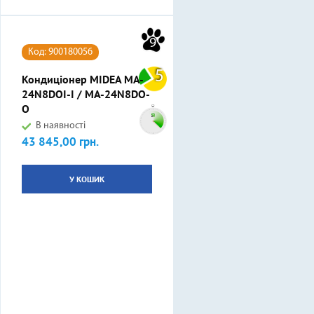
9
Код: 900180056
5
Кондиціонер MIDEA MA-
24N8DOI-I / MA-24N8DO-
O
В наявності
43 845,00 грн.
Ціна
У КОШИК