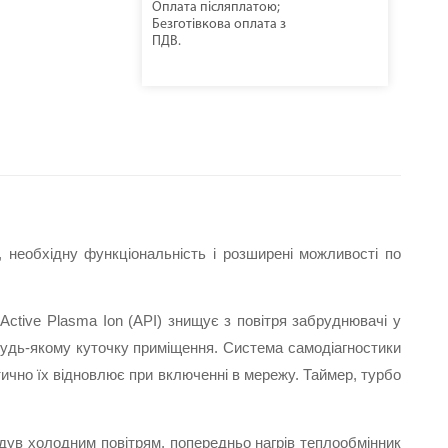
Оплата післяплатою;
Безготівкова оплата з
ПДВ.
 необхідну функціональність і розширені можливості по 
ctive Plasma Ion (API) знищує з повітря забруднювачі у 
в будь-якому куточку приміщення. Система самодіагностики 
ично їх відновлює при включенні в мережу. Таймер, турбо 
ув холодним повітрям, попередньо нагрів теплообмінник 