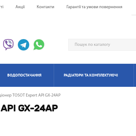
ті
Акції
Контакти
Гарантії та умови повернення
ВОДОПОСТАЧАННЯ
РАДІАТОРИ ТА КОМПЛЕКТУЮЧІ
іонер TOSOT Expert API GX-24AP
ЕРВОНІ ОБІГРІВАЧІ UFO
НАГРІВАЧІ ПРОТОЧНІ
ИЛЯТОРИ НАПОЛЬНІ
ЬТИ СПЛІТ-СИСТЕМА
ІАТОРИ БІМЕТАЛЕВІ
ИЩУВАЧІ ПОВІТРЯ
ОТЛИ ЕЛЕКТРИЧНІ
РЕКУПЕРАТОРИ ПОВІТРЯ П
КОНДИЦІОНЕРИ МОБІЛ
РАДІАТОРИ АЛЮМІНІЄ
ПАНЕЛЬНІІ ОБІГРІВАЧ
ОСУШУВАЧІ ПОВІТР
ГАЗОВІ КОЛОНКИ
КОТЛИ ГАЗОВІ
 API GX-24AP