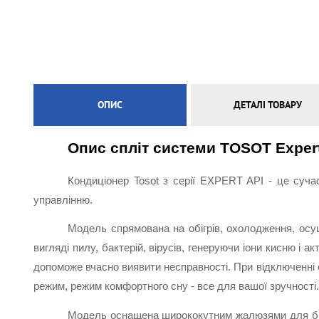
ЕЛЕКТРИЧНА ТЕПЛА ПІДЛОГА
ОПИС
ДЕТАЛІ ТОВАРУ
Опис спліт системи TOSOT Exper
Кондиціонер Tosot з серії EXPERT API - це суча
управлінню.
Модель спрямована на обігрів, охолодження, осуш
вигляді пилу, бактерій, вірусів, генеруючи іони кисню і 
допоможе вчасно виявити несправності. При відключенні е
режим, режим комфортного сну - все для вашої зручності.
Модель оснащена ширококутним жалюзями для біль