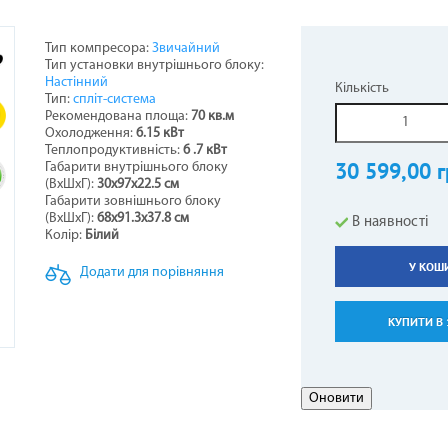
Тип компресора:
Звичайний
Тип установки внутрішнього блоку:
НЕРИ НАПОЛЬНО-СТЕЛЬОВІ
СТИНИ ДО БОЙЛЕРІВ -
ОТЛИ ЖАРОТРУБНІ
ОВІТРЯНІ ЗАВІСИ
КОНДИЦІОНЕРИ КОЛО
ТЕПЛОВЕНТИЛЯТОР
ГІДРОАКУМУЛЯТОР
ПЕЛЕТНІ ПАЛЬНИКИ
Настінний
Кількість
ВОДОНАГРІВАЧІВ
Тип:
спліт-система
5
Рекомендована площа:
70 кв.м
Охолодження:
6.15 кВт
Теплопродуктивність:
6
.7 кВт
30 599,00 г
Габарити внутрішнього блоку
(ВхШхГ):
30х97х22.5 см
Габарити зовнішнього блоку
(ВхШхГ):
68х91.3х37.8 см
В наявності
Колір:
Білий
У КОШ
Додати для порівняння
АЛЕННЯ КОМПЕНСАЦІЙНІ
АРИ ДО КОНДИЦІОНЕРІВ
ЕЛЕКТРОКАМІНИ
РУШНИКОСУШКИ
ГАЗОВІ БАЛОНИ
КУПИТИ В 