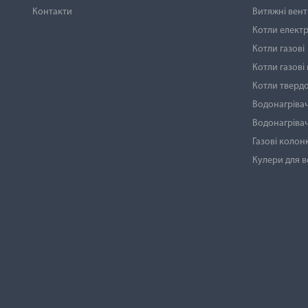
Контакти
Витяжні вен
Котли електр
Котли газові
Котли газові
Котли тверд
Водонагрівач
Водонагрівач
Газові колон
Кулери для 