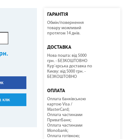
ГАРАНТІЯ
Обмін/повернення
ННІ
И
И
КОМПРЕСОРНО-КОНДЕНСАТОРНІ БЛОКИ
СОНЯЧНІ КОЛЕКТОРИ
КУЛЕРИ ДЛЯ ВОДИ
ТЕПЛОВІ ГАРМАТИ
товару можливий
протягом 14 днів.
ДОСТАВКА
рн.
Нова пошта: від 5000
грн. - БЕЗКОШТОВНО
Кур`єрська доставка по
Києву: від 5000 грн. -
БЕЗКОШТОВНО
ИК
НАСОСНЕ ОБЛАДНАННЯ
КОМПЛЕКТУЮЧІ
ОПЛАТА
Оплата банківською
1 КЛІК
картою Visa /
MasterCard;
Оплата частинами
ПриватБанк;
Оплата частинами
Monobank;
Оплата готівкою;