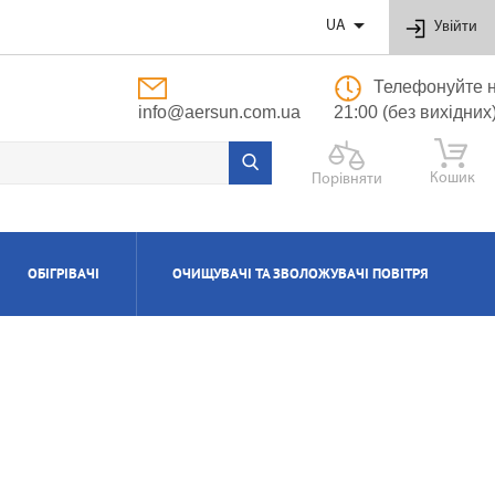

UA
Увійти
Телефонуйте н
info@aersun.com.ua
21:00 (без вихідних
Кошик
Порівняти
ОБІГРІВАЧІ
ОЧИЩУВАЧІ ТА ЗВОЛОЖУВАЧІ ПОВІТРЯ
ОБУТОВІ
ЬНІ
ВІ
І
Я
ПОЛІПРОПІЛЕНОВІ ТРУБИ ТА ФІТИНГИ
ПРИПЛИВНО-ВИТЯЖНІ УСТАНОВКИ
АКСЕСУАРИ ДО ЗВОЛОЖУВАЧІВ ТА
КОТЛИ ГАЗОВІ КОНДЕНСАЦІЙНІ
ВОДОНАГРІВАЧІ КОМБІНОВАНІ
КОНДИЦІОНЕРИ КАСЕТНІ
МАСЛЯНІ РАДІАТОРИ
ОЧИЩУВАЧІВ ПОВІТРЯ