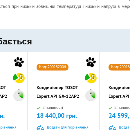
ься при низькій зовнішній температурі і низькій напрузі в мер
бається
7
7
Код: 200182006
Код: 2001
5
5
SOT
Кондиціонер TOSOT
Кондиціо
9AP2
Expert API GX-12AP2
Expert AP
В наявності
В наявно
н.
18 440,00 грн.
24 599,
Ціна
Ціна
орівняння
Додати для порівняння
Додат