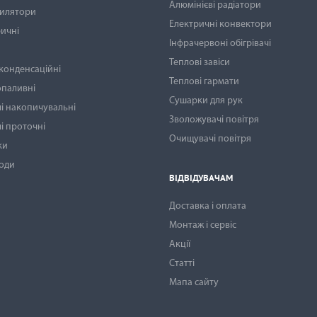
Алюмінієві радіатори
тилятори
Електричні конвектори
ичні
Інфрачервоні обігрівачі
Теплові завіси
 конденсаційні
Теплові гармати
опаливні
Сушарки для рук
і накопичувальні
Зволожувачі повітря
і проточні
Очищувачі повітря
ки
води
ВІДВІДУВАЧАМ
Доставка і оплата
Монтаж і сервіс
Акції
Статті
Мапа сайту