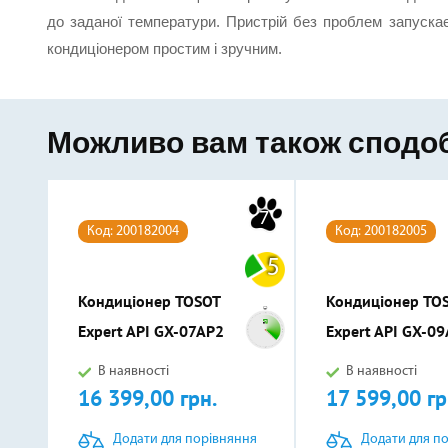
до заданої температури. Пристрій без проблем запускаєт
кондиціонером простим і зручним.
Можливо вам також сподо
7
Код: 200182004
Код: 200182005
5
Кондиціонер TOSOT
Кондиціонер TO
Expert API GX-07AP2
Expert API GX-0
В наявності
В наявності
16 399,00 грн.
17 599,00 гр
Ціна
Ціна
Додати для порівняння
Додати для п