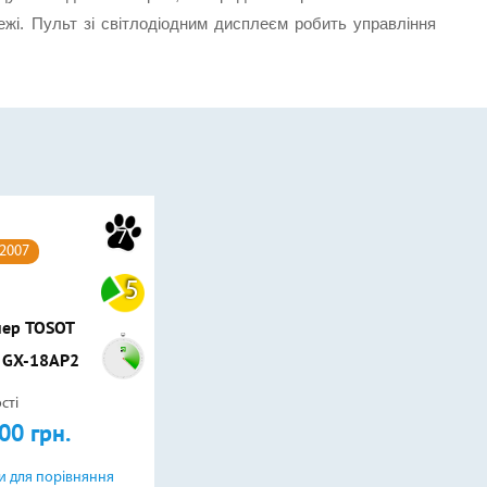
ежі. Пульт зі світлодіодним дисплеєм робить управління 
7
82007
5
нер TOSOT
I GX-18AP2
сті
00 грн.
и для порівняння