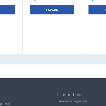
У КОШИК
Сталеві радіатори
Біметалеві радіатори
 настінні