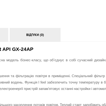
АКСЕСУАРИ
ВІДГУКИ (0)
t API GX-24AP
сна модель бізнес-класу, що об'єднує в собі сучасний дизайн,
ення та фільтрацію повітря в приміщенні. Спеціальний фільтр A
активний водень. Функція I feel забезпечить точну температуру 
лектроенергії пристрій запам'ятовує останні настройки і автомат
шого захоплення потоків повітря. Теплий старт запобіжить обд