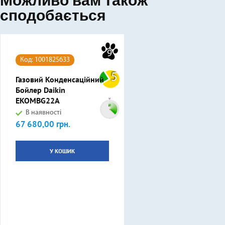
Можливо вам також
сподобається
9
Код: 1001825633
5
Газовий Конденсаційний
Бойлер Daikin
EKOMBG22A
В наявності
67 680,00 грн.
Ціна
У КОШИК