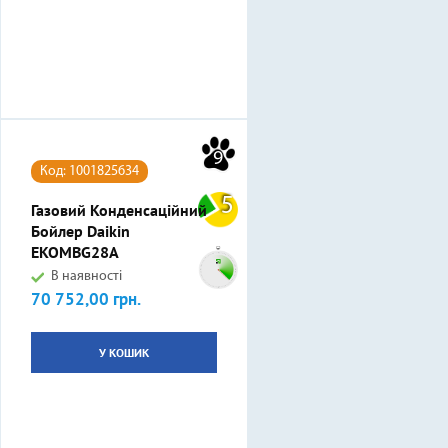
9
Код: 1001825634
5
Газовий Конденсаційний
Бойлер Daikin
EKOMBG28A
В наявності
70 752,00 грн.
Ціна
У КОШИК