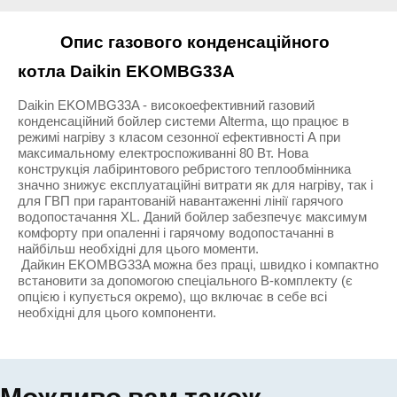
Опис газового конденсаційного 
котла Daikin EKOMBG33A
Daikin EKOMBG33A - високоефективний газовий 
конденсаційний бойлер системи Alterma, що працює в 
режимі нагріву з класом сезонної ефективності A при 
максимальному електроспоживанні 80 Вт. Нова 
конструкція лабіринтового ребристого теплообмінника 
значно знижує експлуатаційні витрати як для нагріву, так і 
для ГВП при гарантованій навантаженні лінії гарячого 
водопостачання XL. Даний бойлер забезпечує максимум 
комфорту при опаленні і гарячому водопостачанні в 
найбільш необхідні для цього моменти.
Дайкин EKOMBG33A можна без праці, швидко і компактно 
встановити за допомогою спеціального B-комплекту (є 
опцією і купується окремо), що включає в себе всі 
необхідні для цього компоненти.