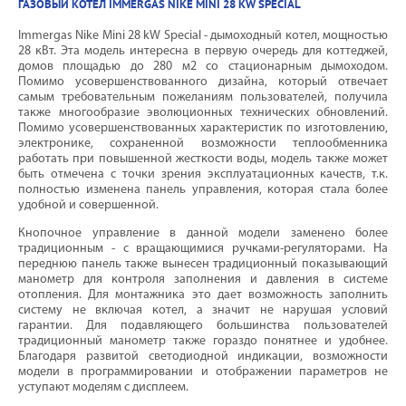
ГАЗОВЫЙ КОТЕЛ IMMERGAS NIKE MINI 28 KW SPECIAL
Immergas Nike Mini 28 kW Special - дымоходный котел, мощностью
28 кВт. Эта модель интересна в первую очередь для коттеджей,
домов площадью до 280 м2 со стационарным дымоходом.
Помимо усовершенствованного дизайна, который отвечает
самым требовательным пожеланиям пользователей, получила
также многообразие эволюционных технических обновлений.
Помимо усовершенствованных характеристик по изготовлению,
электронике, сохраненной возможности теплообменника
работать при повышенной жесткости воды, модель также может
быть отмечена с точки зрения эксплуатационных качеств, т.к.
полностью изменена панель управления, которая стала более
удобной и совершенной.
Кнопочное управление в данной модели заменено более
традиционным - с вращающимися ручками-регуляторами. На
переднюю панель также вынесен традиционный показывающий
манометр для контроля заполнения и давления в системе
отопления. Для монтажника это дает возможность заполнить
систему не включая котел, а значит не нарушая условий
гарантии. Для подавляющего большинства пользователей
традиционный манометр также гораздо понятнее и удобнее.
Благодаря развитой светодиодной индикации, возможности
модели в программировании и отображении параметров не
уступают моделям с дисплеем.