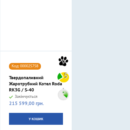
9
Код: 000025758
5
Твердопаливний
Жаротрубний Котел Roda
RK3G / S-40
Закінчується
215 599,00 грн.
Ціна
У КОШИК