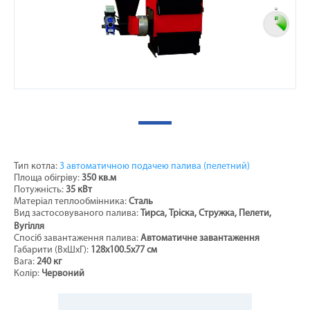
Тип котла:
З автоматичною подачею палива (пелетний)
Площа обігріву:
350 кв.м
Потужність:
35 кВт
Матеріал теплообмінника:
Сталь
Вид застосовуваного палива:
Тирса, Тріска, Стружка, Пелети,
Вугілля
Спосіб завантаження палива:
Автоматичне завантаження
Габарити (ВхШхГ):
128х100.5х77 см
Вага:
240 кг
Колір:
Червоний