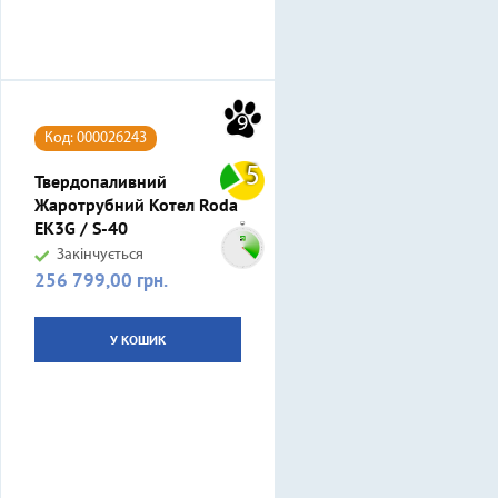
9
Код: 000026243
5
Твердопаливний
Жаротрубний Котел Roda
EK3G / S-40
Закінчується
256 799,00 грн.
Ціна
У КОШИК