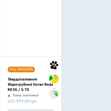
9
Код: 000026098
5
Твердопаливний
Жаротрубний Котел Roda
RK3G / S-70
Товар закінчився
105 999,00 грн.
Ціна