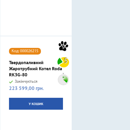
9
Код: 000026215
5
Твердопаливний
Жаротрубний Котел Roda
RK3G-80
Закінчується
223 599,00 грн.
Ціна
У КОШИК