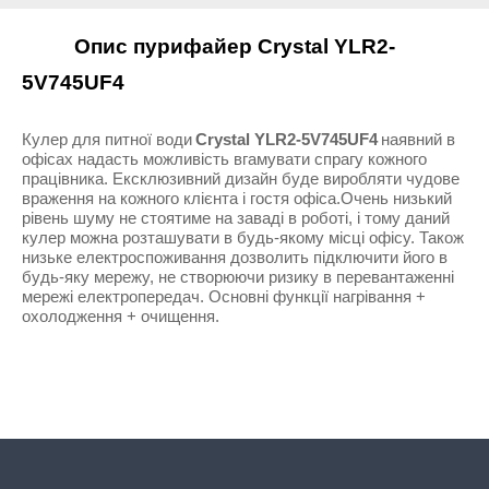
Опис пурифайер Crystal YLR2-
5V745UF4
Кулер для питної води
Crystal YLR2-5V745UF4
наявний в 
офісах надасть можливість вгамувати спрагу кожного 
працівника. Ексклюзивний дизайн буде виробляти чудове 
враження на кожного клієнта і гостя офіса.Очень низький 
рівень шуму не стоятиме на заваді в роботі, і тому даний 
кулер можна розташувати в будь-якому місці офісу. Також 
низьке електроспоживання дозволить підключити його в 
будь-яку мережу, не створюючи ризику в перевантаженні 
мережі електропередач. Основні функції нагрівання + 
охолодження + очищення.