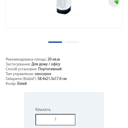
Рекомендована площа:
20 кв.м
Застосування:
Для дому / офісу
Спосіб установки:
Портативний
Тип управління:
сенсорне
Габарити (ВхШхГ):
58.4х21.5х17.6 см
Колір:
Білий
Кількість