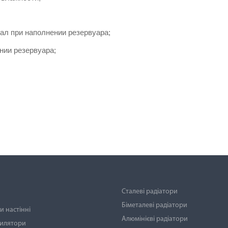
ал при наполнении резервуара;
нии резервуара;
Сталеві радіатори
Біметалеві радіатори
 настінні
Алюмінієві радіатори
тилятори