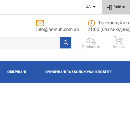

UA
Увійти
Телефонуйте н
info@aersun.com.ua
21:00 (без вихідних
Кошик
Порівняти
ОБІГРІВАЧІ
ОЧИЩУВАЧІ ТА ЗВОЛОЖУВАЧІ ПОВІТРЯ
ОБУТОВІ
ЬНІ
ВІ
І
Я
ПОЛІПРОПІЛЕНОВІ ТРУБИ ТА ФІТИНГИ
ПРИПЛИВНО-ВИТЯЖНІ УСТАНОВКИ
АКСЕСУАРИ ДО ЗВОЛОЖУВАЧІВ ТА
КОТЛИ ГАЗОВІ КОНДЕНСАЦІЙНІ
ВОДОНАГРІВАЧІ КОМБІНОВАНІ
КОНДИЦІОНЕРИ КАСЕТНІ
МАСЛЯНІ РАДІАТОРИ
ОЧИЩУВАЧІВ ПОВІТРЯ