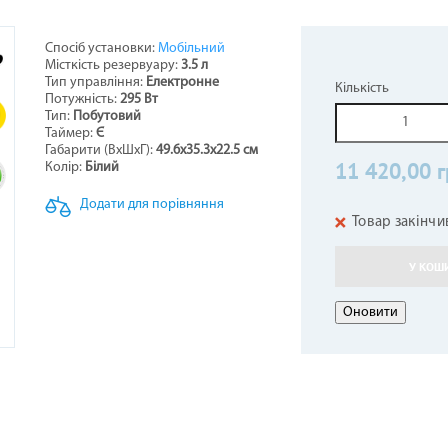
Спосіб установки:
Мобільний
Місткість резервуару:
3.5 л
НЕРИ НАПОЛЬНО-СТЕЛЬОВІ
СТИНИ ДО БОЙЛЕРІВ -
ОТЛИ ЖАРОТРУБНІ
ОВІТРЯНІ ЗАВІСИ
КОНДИЦІОНЕРИ КОЛО
ТЕПЛОВЕНТИЛЯТОР
ГІДРОАКУМУЛЯТОР
ПЕЛЕТНІ ПАЛЬНИКИ
Тип управління:
Електронне
Кількість
ВОДОНАГРІВАЧІВ
Потужність:
295 Вт
5
Тип:
Побутовий
Таймер:
Є
Габарити (ВхШхГ):
49.6х35.3х22.5 см
11 420,00 г
Колір:
Білий
Додати для порівняння
Товар закінчи
У КОШ
АЛЕННЯ КОМПЕНСАЦІЙНІ
АРИ ДО КОНДИЦІОНЕРІВ
ЕЛЕКТРОКАМІНИ
РУШНИКОСУШКИ
ГАЗОВІ БАЛОНИ