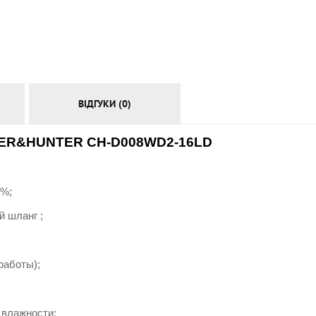
АКСЕСУАРИ
ВІДГУКИ (0)
PER&HUNTER CH-D008WD2-16LD
5%;
й шланг ;
работы);
 влажности;