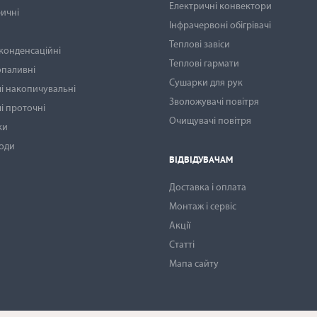
Електричні конвектори
ичні
Інфрачервоні обігрівачі
Теплові завіси
 конденсаційні
Теплові гармати
опаливні
Сушарки для рук
і накопичувальні
Зволожувачі повітря
і проточні
Очищувачі повітря
ки
води
ВІДВІДУВАЧАМ
Доставка і оплата
Монтаж і сервіс
Акції
Статті
Мапа сайту