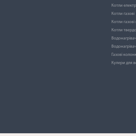
Котли електр
Котли газові
Котли газові
Котли тверд
Водонагрівач
Водонагрівач
Газові колон
Кулери для 