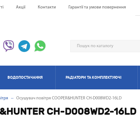
ті
Акції
Контакти
Гарантії та умови повернення
ВОДОПОСТАЧАННЯ
РАДІАТОРИ ТА КОМПЛЕКТУЮЧІ
ітря
Осушувач повітря COOPER&HUNTER CH-D008WD2-16LD
ЕРВОНІ ОБІГРІВАЧІ UFO
НАГРІВАЧІ ПРОТОЧНІ
ИЛЯТОРИ НАПОЛЬНІ
ЬТИ СПЛІТ-СИСТЕМА
ІАТОРИ БІМЕТАЛЕВІ
ИЩУВАЧІ ПОВІТРЯ
ОТЛИ ЕЛЕКТРИЧНІ
РЕКУПЕРАТОРИ ПОВІТРЯ П
КОНДИЦІОНЕРИ МОБІЛ
РАДІАТОРИ АЛЮМІНІЄ
ПАНЕЛЬНІІ ОБІГРІВАЧ
ОСУШУВАЧІ ПОВІТР
ГАЗОВІ КОЛОНКИ
КОТЛИ ГАЗОВІ
R&HUNTER CH-D008WD2-16LD