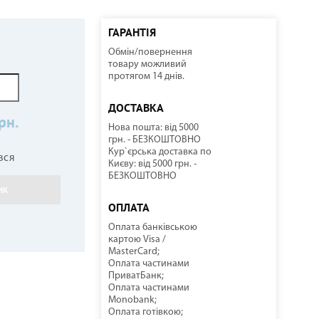
ГАРАНТІЯ
Обмін/повернення
ННІ
И
И
КОМПРЕСОРНО-КОНДЕНСАТОРНІ БЛОКИ
СОНЯЧНІ КОЛЕКТОРИ
КУЛЕРИ ДЛЯ ВОДИ
ТЕПЛОВІ ГАРМАТИ
товару можливий
протягом 14 днів.
ДОСТАВКА
рн.
Нова пошта: від 5000
грн. - БЕЗКОШТОВНО
Кур`єрська доставка по
вся
Києву: від 5000 грн. -
БЕЗКОШТОВНО
ИК
НАСОСНЕ ОБЛАДНАННЯ
КОМПЛЕКТУЮЧІ
ОПЛАТА
Оплата банківською
картою Visa /
MasterCard;
Оплата частинами
ПриватБанк;
Оплата частинами
Monobank;
Оплата готівкою;