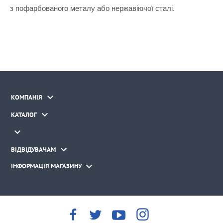
з пофарбованого металу або нержавіючої сталі.

КОМПАНІЯ

КАТАЛОГ


ВІДВІДУВАЧАМ

ІНФОРМАЦІЯ МАГАЗИНУ