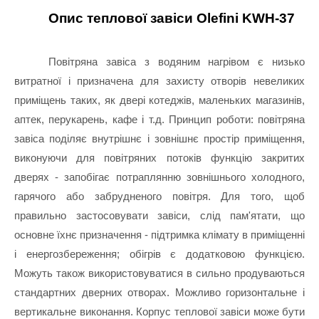
Опис теплової завіси Olefini KWH-37
Повітряна завіса з водяним нагрівом є низько 
витратної і призначена для захисту отворів невеликих 
приміщень таких, як двері котеджів, маленьких магазинів, 
аптек, перукарень, кафе і т.д. Принцип роботи: повітряна 
завіса поділяє внутрішнє і зовнішнє простір приміщення, 
виконуючи для повітряних потоків функцію закритих 
дверях - запобігає потраплянню зовнішнього холодного, 
гарячого або забрудненого повітря. Для того, щоб 
правильно застосовувати завіси, слід пам'ятати, що 
основне їхнє призначення - підтримка клімату в приміщенні 
і енергозбереження; обігрів є додатковою функцією. 
Можуть також використовуватися в сильно продуваються 
стандартних дверних отворах. Можливо горизонтальне і 
вертикальне виконання. Корпус теплової завіси може бути 