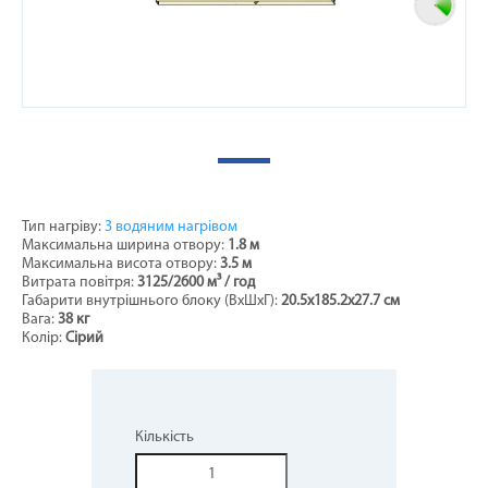
Тип нагріву:
З водяним нагрівом
Максимальна ширина отвору:
1.8 м
Максимальна висота отвору:
3.5 м
Витрата повітря:
3125/2600
м³ / год
Габарити внутрішнього блоку (ВхШхГ):
20.5х185.2x27.7 см
Вага:
38 кг
Колір:
Сірий
Кількість