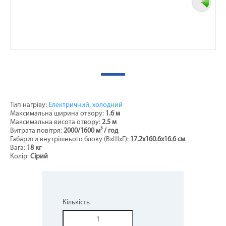
Тип нагріву:
Електричний, холодний
Максимальна ширина отвору:
1.6 м
Максимальна висота отвору:
2.5 м
Витрата повітря:
2000/1600
м³ / год
Габарити внутрішнього блоку (ВхШхГ):
17.2х160.6х16.6 см
Вага:
18 кг
Колір:
Сірий
Кількість