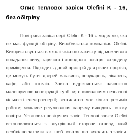
Опис теплової завіси Olefini K - 16, 
без обігріву
Повітряна завіса серії Olefini K - 16 є моделлю, яка 
не має функції обігріву. Виробляється компанією Olefini. 
Використовується в якості якісного захисту від можливого 
попадання пилу, гарячого і холодного повітря всередину 
приміщення. Підходить даний пристрій для різних прорізів, 
це можуть бути: дверей магазинів, перукарень, лікарень, 
кафе, або готелів. Завіса відрізняється: наявністю 
малошумною конструкції турбіни; споживанням незначної 
кількості електроенергії; вентилятор має кілька режимів 
роботи; можливе регулювання напряму виходить потоку 
повітря. Установка повітряних завіс. Теплові завіси Olefini 
встановлюються з внутрішньої сторони отвору, який 
необхідно закрити так, щоб повітря, що виходить з завіси, 