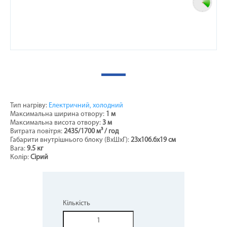
Тип нагріву:
Електричний, холодний
Максимальна ширина отвору:
1 м
Максимальна висота отвору:
3 м
Витрата повітря:
2435/1700
м³ / год
Габарити внутрішнього блоку (ВхШхГ):
23х106.6х19 см
Вага:
9.5 кг
Колір:
Сірий
Кількість