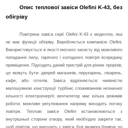
Опис теплової завіси Olefini K-43, без 
обігріву
Повітряна завіса серії Olefini K-43 є моделлю, яка 
не має функції обігріву. Виробляється компанією Olefini. 
Використовується в якості якісного захисту від можливого 
попадання пилу, гарячого і холодного повітря всередину 
приміщення. Підходить даний пристрій для різних прорізів, 
це можуть бути: дверей магазинів, перукарень, лікарень, 
кафе, або готелів. Завіса відрізняється: наявністю 
малошумною конструкції турбіни; споживанням незначної 
кількості електроенергії; вентилятор має кілька режимів 
роботи; можливе регулювання напряму виходить потоку 
повітря. Теплові завіси Olefini встановлюються з 
внутрішньої сторони отвору, який необхідно закрити так, 
щоб повітря, що виходить з завіси, був якомога ближче до 