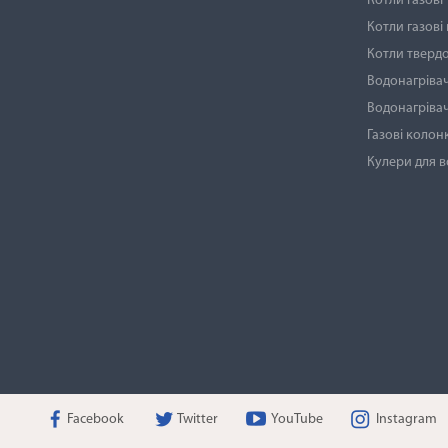
Котли газові
Котли газові
Котли тверд
Водонагрівач
Водонагрівач
Газові колон
Кулери для 
Facebook
Twitter
YouTube
Instagram