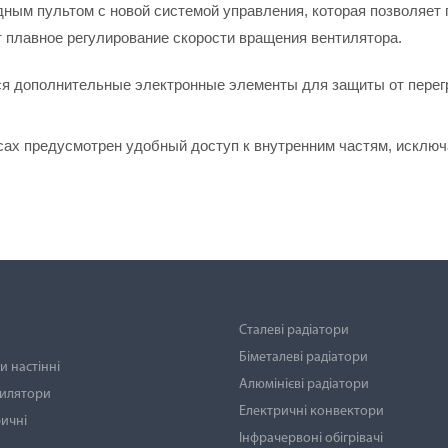
дным пультом с новой системой управления, которая позволяет
 плавное регулирование скорости вращения вентилятора.
ся дополнительные электронные элементы для защиты от перег
сах предусмотрен удобный доступ к внутренним частям, исклю
Сталеві радіатори
Біметалеві радіатори
 настінні
Алюмінієві радіатори
тилятори
Електричні конвектори
ичні
Інфрачервоні обігрівачі