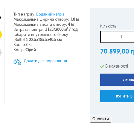
Тип нагріву:
Водяний нагрів
Максимальна ширина отвору:
1.8 м
НЕРИ НАПОЛЬНО-СТЕЛЬОВІ
СТИНИ ДО БОЙЛЕРІВ -
ОТЛИ ЖАРОТРУБНІ
ОВІТРЯНІ ЗАВІСИ
КОНДИЦІОНЕРИ КОЛО
ТЕПЛОВЕНТИЛЯТОР
ГІДРОАКУМУЛЯТОР
ПЕЛЕТНІ ПАЛЬНИКИ
Максимальна висота отвору:
4 м
Кількість
ВОДОНАГРІВАЧІВ
Витрата повітря:
3125/2600
м³ / год
5
Габарити внутрішнього блоку
(ВхШхГ):
22.5х185.5х40.5 см
Вага:
53 кг
70 899,00 г
Колір:
Сірий
Додати для порівняння
В наявності
У КОШ
АЛЕННЯ КОМПЕНСАЦІЙНІ
АРИ ДО КОНДИЦІОНЕРІВ
ЕЛЕКТРОКАМІНИ
РУШНИКОСУШКИ
ГАЗОВІ БАЛОНИ
КУПИТИ В 