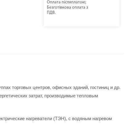
Оплата післяплатою;
Безготівкова оплата з
ПДВ.
пах торговых центров, офисных зданий, гостиниц и др. 
ргетических затрат, производимые тепловым 
ктрические нагреватели (ТЭН), с водяным нагревом 