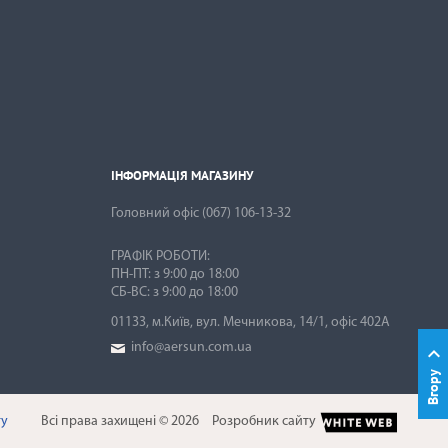
ІНФОРМАЦІЯ МАГАЗИНУ

ІНФОРМАЦІЯ МАГАЗИНУ
Головний офіс
(067) 106-13-32
ГРАФІК РОБОТИ:
ПН-ПТ: з 9:00 до 18:00
01133, м.Київ, вул. Мечникова, 14/1, офіс 402А
info@aersun.com.ua

Вгору
ту
Всі права захищені © 2026
Розробник сайту