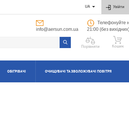

UA
Увійти
Телефонуйте н
info@aersun.com.ua
21:00 (без вихідних
Кошик
Порівняти
ОБІГРІВАЧІ
ОЧИЩУВАЧІ ТА ЗВОЛОЖУВАЧІ ПОВІТРЯ
ОБУТОВІ
ЬНІ
ВІ
І
Я
ПОЛІПРОПІЛЕНОВІ ТРУБИ ТА ФІТИНГИ
ПРИПЛИВНО-ВИТЯЖНІ УСТАНОВКИ
АКСЕСУАРИ ДО ЗВОЛОЖУВАЧІВ ТА
КОТЛИ ГАЗОВІ КОНДЕНСАЦІЙНІ
ВОДОНАГРІВАЧІ КОМБІНОВАНІ
КОНДИЦІОНЕРИ КАСЕТНІ
МАСЛЯНІ РАДІАТОРИ
ОЧИЩУВАЧІВ ПОВІТРЯ