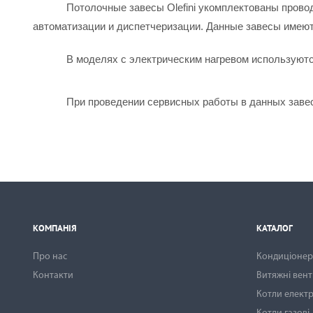
Потолочные завесы Olefini укомплектованы прово
автоматизации и диспетчеризации. Данные завесы имеют
В моделях с электрическим нагревом используют
При проведении сервисных работы в данных заве
КОМПАНІЯ
КАТАЛОГ
Про нас
Кондиціонери
Контакти
Витяжні вен
Котли електр