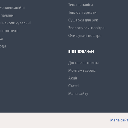
Теплові завіси
 конденсаційні
Теплові гармати
опаливні
Сушарки для рук
і накопичувальні
Зволожувачі повітря
і проточні
Очищувачі повітря
ки
води
ВІДВІДУВАЧАМ
Доставка і оплата
Монтаж і сервіс
Акції
Статті
Мапа сайту
Мапа сай