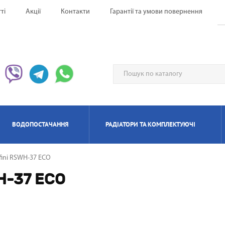
ті
Акції
Контакти
Гарантії та умови повернення
ВОДОПОСТАЧАННЯ
РАДІАТОРИ ТА КОМПЛЕКТУЮЧІ
fini RSWH-37 ECO
ЕРВОНІ ОБІГРІВАЧІ UFO
НАГРІВАЧІ ПРОТОЧНІ
ИЛЯТОРИ НАПОЛЬНІ
ЬТИ СПЛІТ-СИСТЕМА
ІАТОРИ БІМЕТАЛЕВІ
ИЩУВАЧІ ПОВІТРЯ
ОТЛИ ЕЛЕКТРИЧНІ
РЕКУПЕРАТОРИ ПОВІТРЯ П
КОНДИЦІОНЕРИ МОБІЛ
РАДІАТОРИ АЛЮМІНІЄ
ПАНЕЛЬНІІ ОБІГРІВАЧ
ОСУШУВАЧІ ПОВІТР
ГАЗОВІ КОЛОНКИ
КОТЛИ ГАЗОВІ
WH-37 ECO