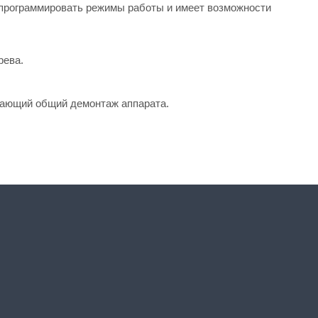
 программировать режимы работы и имеет возможности 
рева.
чающий общий демонтаж аппарата.