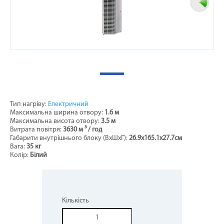
Тип нагріву:
Електричний
Максимальна ширина отвору:
1.6 м
Максимальна висота отвору:
3.5 м
Витрата повітря:
3630 м ³ / год
Габарити внутрішнього блоку (ВхШхГ):
26.9х165.1х27.7см
Вага:
35 кг
Колір:
Білий
Кількість