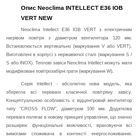
Опис Neoclima INTELLECT E36 IOB 
VERT NEW
Neoclima Intellect Е36 IOB VERT з електричним 
нагрівом повітря з діаметром вентилятора 120 мм. 
Встановлюється вертикально (маркування V або VERT). 
Виготовлені в корпусі з нержавіючої сталі (маркування S / 
S або INOX). Теплові завіси Neoclima Intellect можуть мати 
модифіковані повітрозабірні грати (маркування W).
Серія Intellect - абсолютно нова модель, яка 
зберегла всі переваги класичної повітряну завісу. 
Концептуальною особливість є відцентровий вентилятор 
типу "CROSS FLOW", діаметром 100 мм. Додаткова 
перевага полягає в новому принципі управління, що значно 
розширює функціональні можливості, враховуючи всі 
вимогами споживача в контексті енергоспоживання. 