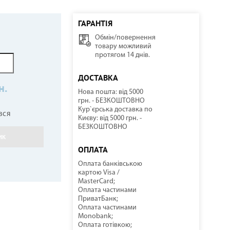
ГАРАНТІЯ
Обмін/повернення
ННІ
И
И
КОМПРЕСОРНО-КОНДЕНСАТОРНІ БЛОКИ
СОНЯЧНІ КОЛЕКТОРИ
КУЛЕРИ ДЛЯ ВОДИ
ТЕПЛОВІ ГАРМАТИ
товару можливий
протягом 14 днів.
ДОСТАВКА
н.
Нова пошта: від 5000
грн. - БЕЗКОШТОВНО
Кур`єрська доставка по
вся
Києву: від 5000 грн. -
БЕЗКОШТОВНО
ИК
НАСОСНЕ ОБЛАДНАННЯ
КОМПЛЕКТУЮЧІ
ОПЛАТА
Оплата банківською
картою Visa /
MasterCard;
Оплата частинами
ПриватБанк;
Оплата частинами
Monobank;
Оплата готівкою;