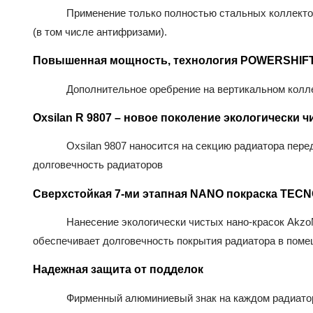
Применение только полностью стальных коллекто
(в том числе антифризами).
Повышенная мощность, технология POWERSHIF
Дополнительное оребрение на вертикальном колле
Oxsilan R 9807 – новое поколение экологически
Oxsilan 9807 наносится на секцию радиатора пере
долговечность радиаторов
Сверхстойкая 7-ми этапная NANO покраска TEC
Нанесение экологически чистых нано-красок AkzoN
обеспечивает долговечность покрытия радиатора в пом
Надежная защита от подделок
Фирменный алюминиевый знак на каждом радиатор