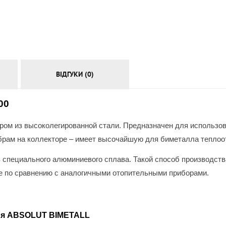
АКСЕСУАРИ
ВІДГУКИ (0)
00
ом из высоколегированной стали. Предназначен для использов
брам на коллекторе – имеет высочайшую для биметалла теплоо
 специального алюминиевого сплава. Такой способ производств
е по сравнению с аналогичными отопительными приборами.
ния ABSOLUT BIMETALL