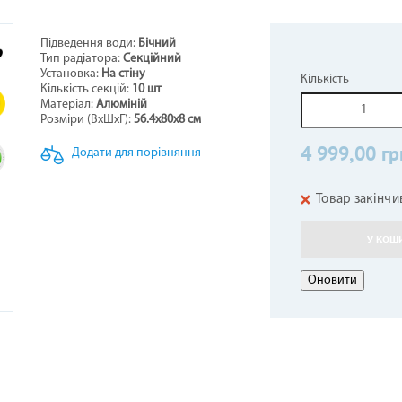
Підведення води:
Бічний
Тип радіатора:
Секційний
НЕРИ НАПОЛЬНО-СТЕЛЬОВІ
СТИНИ ДО БОЙЛЕРІВ -
ОТЛИ ЖАРОТРУБНІ
ОВІТРЯНІ ЗАВІСИ
КОНДИЦІОНЕРИ КОЛО
ТЕПЛОВЕНТИЛЯТОР
ГІДРОАКУМУЛЯТОР
ПЕЛЕТНІ ПАЛЬНИКИ
Установка:
На стіну
Кількість
ВОДОНАГРІВАЧІВ
Кількість секцій:
10 шт
3
Матеріал:
Алюміній
Розміри (ВxШхГ):
56.4х80х8 см
4 999,00 гр
Додати для порівняння
Товар закінчи
У КОШ
АЛЕННЯ КОМПЕНСАЦІЙНІ
АРИ ДО КОНДИЦІОНЕРІВ
ЕЛЕКТРОКАМІНИ
РУШНИКОСУШКИ
ГАЗОВІ БАЛОНИ