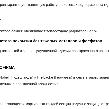
ров гарантирует надежную работу в системах подверженных гид
T
кторе секции увеличивает теплоотдачу радиатора на 5%.
 чистого покрытия без тяжелых металлов и фосфатов
д покраской и за счет улучшенной адгезии лакокрасочного покр
NOFIRMA
obel (Нидерланды) и FreiLacke (Германия) в семь этапов, гаран
ещениях с повышенной влажностью.
е и заводская маркировка каждой секции надежно защищают ра