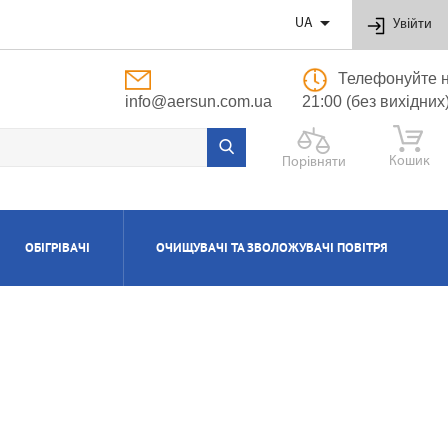

UA
Увійти
Телефонуйте н
info@aersun.com.ua
21:00 (без вихідних
Кошик
Порівняти
ОБІГРІВАЧІ
ОЧИЩУВАЧІ ТА ЗВОЛОЖУВАЧІ ПОВІТРЯ
ОБУТОВІ
ЬНІ
ВІ
І
Я
ПОЛІПРОПІЛЕНОВІ ТРУБИ ТА ФІТИНГИ
ПРИПЛИВНО-ВИТЯЖНІ УСТАНОВКИ
АКСЕСУАРИ ДО ЗВОЛОЖУВАЧІВ ТА
КОТЛИ ГАЗОВІ КОНДЕНСАЦІЙНІ
ВОДОНАГРІВАЧІ КОМБІНОВАНІ
КОНДИЦІОНЕРИ КАСЕТНІ
МАСЛЯНІ РАДІАТОРИ
ОЧИЩУВАЧІВ ПОВІТРЯ