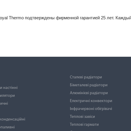
yal Thermo подтверждены фирменной гарантией 25 лет. Каждый
Сталеві радіатори
Біметалеві радіатори
 настінні
Алюмінієві радіатори
тилятори
Електричні конвектори
ичні
Інфрачервоні обігрівачі
Теплові завіси
 конденсаційні
Теплові гармати
опаливні