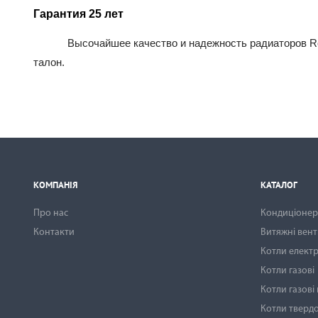
Гарантия 25 лет
Высочайшее качество и надежность радиаторов Ro
талон.
КОМПАНІЯ
КАТАЛОГ
Про нас
Кондиціонери
Контакти
Витяжні вен
Котли електр
Котли газові
Котли газові
Котли тверд