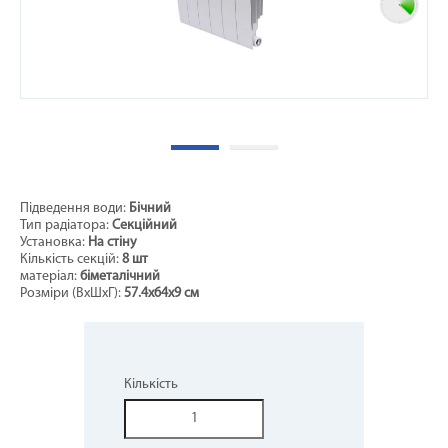
Підведення води:
Бічний
Тип радіатора:
Секційний
Установка:
На стіну
Кількість секцій:
8 шт
матеріал:
біметалічний
Розміри (ВxШхГ):
57.4х64х9 см
Кількість