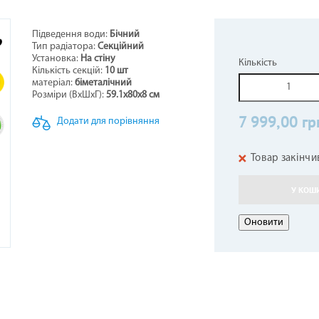
Підведення води:
Бічний
Тип радіатора:
Секційний
НЕРИ НАПОЛЬНО-СТЕЛЬОВІ
СТИНИ ДО БОЙЛЕРІВ -
ОТЛИ ЖАРОТРУБНІ
ОВІТРЯНІ ЗАВІСИ
КОНДИЦІОНЕРИ КОЛО
ТЕПЛОВЕНТИЛЯТОР
ГІДРОАКУМУЛЯТОР
ПЕЛЕТНІ ПАЛЬНИКИ
Установка:
На стіну
Кількість
ВОДОНАГРІВАЧІВ
Кількість секцій:
10 шт
3
матеріал:
біметалічний
Розміри (ВxШхГ):
59.1х80х8 см
7 999,00 гр
Додати для порівняння
Товар закінчи
У КОШ
АЛЕННЯ КОМПЕНСАЦІЙНІ
АРИ ДО КОНДИЦІОНЕРІВ
ЕЛЕКТРОКАМІНИ
РУШНИКОСУШКИ
ГАЗОВІ БАЛОНИ