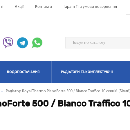
ті
Акції
Контакти
Гарантії та умови повернення
ВОДОПОСТАЧАННЯ
РАДІАТОРИ ТА КОМПЛЕКТУЮЧІ
Радіатор Royal Thermo PianoForte 500 / Bianco Traffico 10 секцій (Білий
ЕРВОНІ ОБІГРІВАЧІ UFO
НАГРІВАЧІ ПРОТОЧНІ
ИЛЯТОРИ НАПОЛЬНІ
ЬТИ СПЛІТ-СИСТЕМА
ІАТОРИ БІМЕТАЛЕВІ
ИЩУВАЧІ ПОВІТРЯ
ОТЛИ ЕЛЕКТРИЧНІ
РЕКУПЕРАТОРИ ПОВІТРЯ П
КОНДИЦІОНЕРИ МОБІЛ
РАДІАТОРИ АЛЮМІНІЄ
ПАНЕЛЬНІІ ОБІГРІВАЧ
ОСУШУВАЧІ ПОВІТР
ГАЗОВІ КОЛОНКИ
КОТЛИ ГАЗОВІ
oForte 500 / Bianco Traffico 10