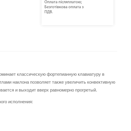
Оплата післяплатою;
Безготівкова оплата з
ПДВ.
минает классическую фортепианную клавиатуру в 
лами наклона позволяет также увеличить конвективную 
евается и выходит вверх равномерно прогретый.
ого исполнения: 