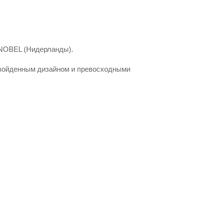
ONOBEL (Нидерланды). 
зойденным дизайном и превосходными 