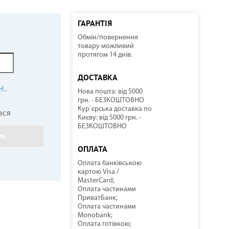
ГАРАНТІЯ
Обмін/повернення
ННІ
И
И
КОМПРЕСОРНО-КОНДЕНСАТОРНІ БЛОКИ
СОНЯЧНІ КОЛЕКТОРИ
КУЛЕРИ ДЛЯ ВОДИ
ТЕПЛОВІ ГАРМАТИ
товару можливий
протягом 14 днів.
ДОСТАВКА
н.
Нова пошта: від 5000
грн. - БЕЗКОШТОВНО
Кур`єрська доставка по
вся
Києву: від 5000 грн. -
БЕЗКОШТОВНО
ИК
НАСОСНЕ ОБЛАДНАННЯ
КОМПЛЕКТУЮЧІ
ОПЛАТА
Оплата банківською
картою Visa /
MasterCard;
Оплата частинами
ПриватБанк;
Оплата частинами
Monobank;
Оплата готівкою;