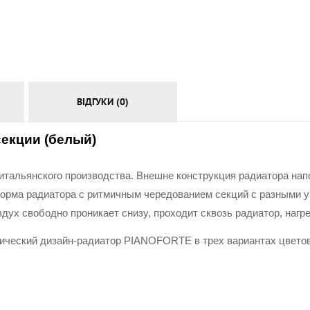
АКСЕСУАРИ
ВІДГУКИ (0)
секции (белый)
альянского производства. Внешне конструкция радиатора напо
форма радиатора с ритмичным чередованием секций с разными уг
дух свободно проникает снизу, проходит сквозь радиатор, нагр
ический дизайн-радиатор PIANOFORTE в трех вариантах цветов