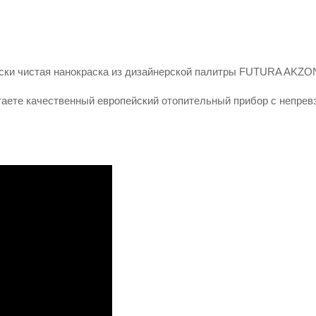
чески чистая нанокраска из дизайнерской палитры FUTURA AKZ
ете качественный европейский отопительный прибор с непрев