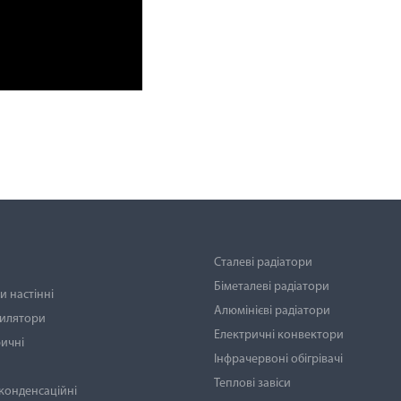
Сталеві радіатори
Біметалеві радіатори
 настінні
Алюмінієві радіатори
тилятори
Електричні конвектори
ичні
Інфрачервоні обігрівачі
Теплові завіси
 конденсаційні