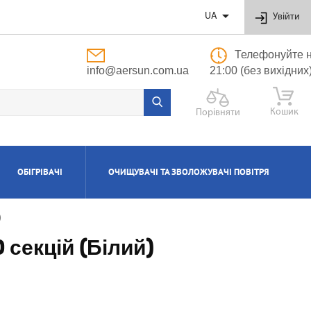

UA
Увійти
Телефонуйте н
info@aersun.com.ua
21:00 (без вихідних
Кошик
Порівняти
ОБІГРІВАЧІ
ОЧИЩУВАЧІ ТА ЗВОЛОЖУВАЧІ ПОВІТРЯ
)
ОБУТОВІ
ЬНІ
ВІ
І
Я
ПОЛІПРОПІЛЕНОВІ ТРУБИ ТА ФІТИНГИ
ПРИПЛИВНО-ВИТЯЖНІ УСТАНОВКИ
АКСЕСУАРИ ДО ЗВОЛОЖУВАЧІВ ТА
КОТЛИ ГАЗОВІ КОНДЕНСАЦІЙНІ
ВОДОНАГРІВАЧІ КОМБІНОВАНІ
КОНДИЦІОНЕРИ КАСЕТНІ
МАСЛЯНІ РАДІАТОРИ
ОЧИЩУВАЧІВ ПОВІТРЯ
 секцій (Білий)