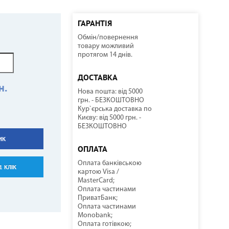
ГАРАНТІЯ
Обмін/повернення
ННІ
И
И
КОМПРЕСОРНО-КОНДЕНСАТОРНІ БЛОКИ
СОНЯЧНІ КОЛЕКТОРИ
КУЛЕРИ ДЛЯ ВОДИ
ТЕПЛОВІ ГАРМАТИ
товару можливий
протягом 14 днів.
ДОСТАВКА
н.
Нова пошта: від 5000
грн. - БЕЗКОШТОВНО
Кур`єрська доставка по
Києву: від 5000 грн. -
БЕЗКОШТОВНО
ИК
НАСОСНЕ ОБЛАДНАННЯ
КОМПЛЕКТУЮЧІ
ОПЛАТА
Оплата банківською
1 КЛІК
картою Visa /
MasterCard;
Оплата частинами
ПриватБанк;
Оплата частинами
Monobank;
Оплата готівкою;