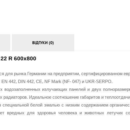
АКСЕСУАРИ
ВІДГУКИ (0)
22 R 600х800
 для рынка Германии на предприятии, сертифицированном евро
 EN 442, DIN 442, CE, NF Mark (NF- 047) и UKR-SERPO.
ух водозаполненных излучающих панелей и двух полноразмерн
 радиаторов. Идеальное соотношение габаритов и теплоотдачи
специальной белой эмалью с низким содержанием органически
ет вредных для здоровья человека и животных летучих сое