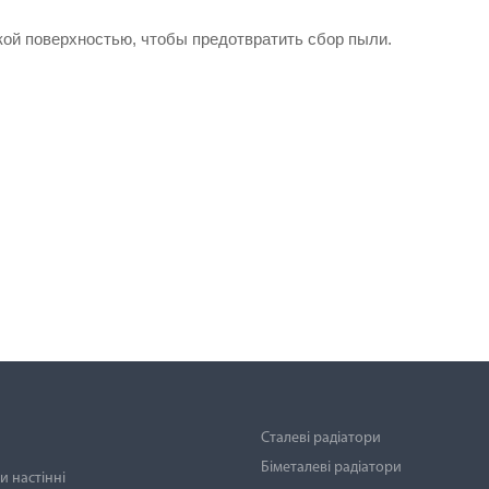
кой поверхностью, чтобы предотвратить сбор пыли.
Сталеві радіатори
Біметалеві радіатори
 настінні