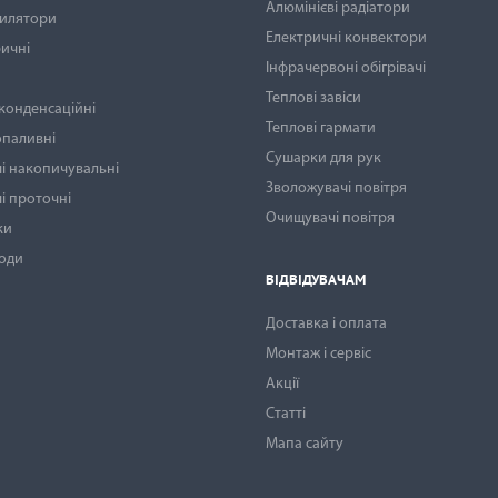
Алюмінієві радіатори
тилятори
Електричні конвектори
ичні
Інфрачервоні обігрівачі
Теплові завіси
 конденсаційні
Теплові гармати
опаливні
Сушарки для рук
і накопичувальні
Зволожувачі повітря
і проточні
Очищувачі повітря
ки
води
ВІДВІДУВАЧАМ
Доставка і оплата
Монтаж і сервіс
Акції
Статті
Мапа сайту