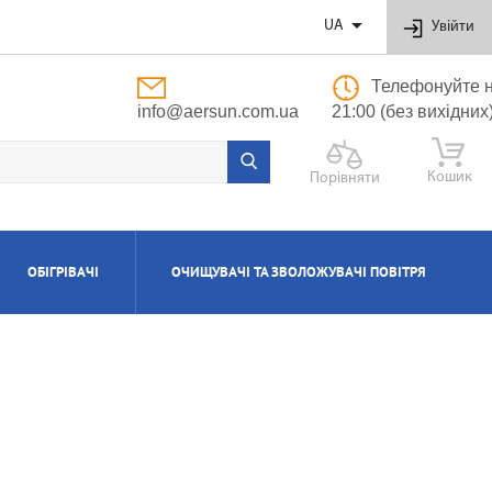

UA
Увійти
Телефонуйте н
info@aersun.com.ua
21:00 (без вихідних
Кошик
Порівняти
ОБІГРІВАЧІ
ОЧИЩУВАЧІ ТА ЗВОЛОЖУВАЧІ ПОВІТРЯ
ОБУТОВІ
ЬНІ
ВІ
І
Я
ПОЛІПРОПІЛЕНОВІ ТРУБИ ТА ФІТИНГИ
ПРИПЛИВНО-ВИТЯЖНІ УСТАНОВКИ
АКСЕСУАРИ ДО ЗВОЛОЖУВАЧІВ ТА
КОТЛИ ГАЗОВІ КОНДЕНСАЦІЙНІ
ВОДОНАГРІВАЧІ КОМБІНОВАНІ
КОНДИЦІОНЕРИ КАСЕТНІ
МАСЛЯНІ РАДІАТОРИ
ОЧИЩУВАЧІВ ПОВІТРЯ