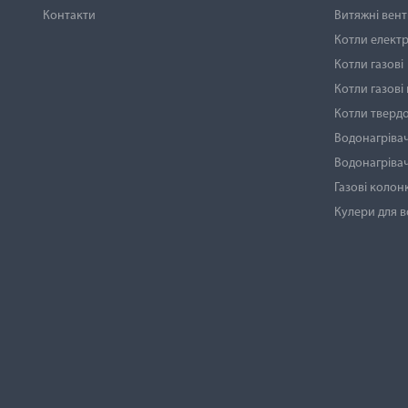
Контакти
Витяжні вен
Котли електр
Котли газові
Котли газові
Котли тверд
Водонагрівач
Водонагрівач
Газові колон
Кулери для 