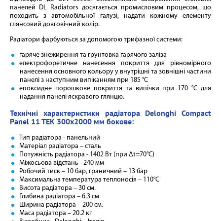
панелей DL Radiators досягається промисловим процесом, що
походить з автомобільної галузі, надати кожному елементу
глянсовий довговічний колір.
Радіатори фарбуються за допомогою трифазної системи:
гаряче знежирення та грунтовка гарячого заліза
електрофоретичне нанесення покриття для рівномірного
нанесення основного кольору у внутрішні та зовнішні частини
панелі з наступним випіканням при 185 °C
епоксидне порошкове покриття та випічки при 170 °C для
надання панелі яскравого глянцю.
Технічні характеристики радіатора Delonghi Compact
Panel 11 TEK 300x2000 мм бокове:
Тип радіатора - панельний
Матеріал радіатора – сталь
Потужність радіатора - 1402 Вт (при Δt=70°C)
Міжосьова відстань - 240 мм
Робочий тиск – 10 бар, граничний – 13 бар
Максимальна температура теплоносія – 110°C
Висота радіатора – 30 см.
Глибина радіатора – 6.3 см
Ширина радіатора – 200 см.
Маса радіатора – 20.2 кг