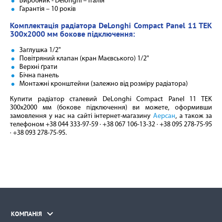
Виробник - Delonghi – Італія
Гарантія – 10 років
Комплектація радіатора DeLonghi Compact Panel 11 TEK
300x2000 мм бокове підключення:
Заглушка 1/2"
Повітряний клапан (кран Маєвського) 1/2"
Верхні ґрати
Бічна панель
Монтажні кронштейни (залежно від розміру радіатора)
Купити радіатор сталевий DeLonghi Compact Panel 11 TEK
300x2000 мм (бокове підключення) ви можете, оформивши
замовлення у нас на сайті інтернет-магазину
Аерсан
, а також за
телефоном +38 044 333-97-59 · +38 067 106-13-32 · +38 095 278-75-95
· +38 093 278-75-95.

КОМПАНІЯ