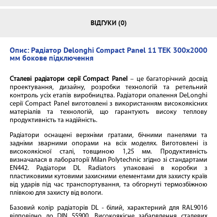
ВІДГУКИ (0)
Опис: Радіатор
Delonghi Compact Panel 11 TEK 300x2000
мм бокове підключення
Сталеві радіатори серії Compact Panel
– це багаторічний досвід
проектування, дизайну, розробки технологій та ретельний
контроль усіх етапів виробництва. Радіатори опалення DeLonghi
серії Compact Panel виготовлені з використанням високоякісних
матеріалів та технологій, що гарантують високу теплову
продуктивність та надійність.
Радіатори оснащені верхніми гратами, бічними панелями та
задніми зварними опорами на всіх моделях. Виготовлені із
високоякісної сталі, товщиною 1,25 мм. Продуктивність
визначалася в лабораторії Milan Polytechnic згідно зі стандартами
EN442. Радіатори DL Radiators упаковані в коробки з
пластиковими кутовими захисними елементами для захисту країв
від ударів під час транспортування, та обгорнуті термозбіжною
плівкою для захисту від вологи.
Базовий колір радіаторів DL - білий, характерний для RAL9016
відповідно до DIN 55900. Високоякісне забарвлення сталевих