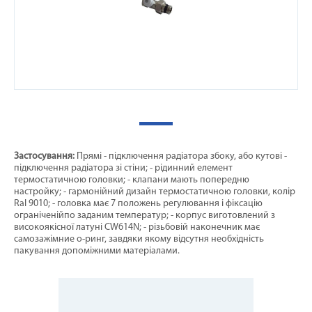
Застосування:
Прямі - підключення радіатора збоку, або кутові -
підключення радіатора зі стіни; - рідинний елемент
термостатичною головки; - клапани мають попередню
настройку; - гармонійний дизайн термостатичною головки, колір
Ral 9010; - головка має 7 положень регулювання і фіксацію
ограніченійпо заданим температур; - корпус виготовлений з
високоякісної латуні CW614N; - різьбовій наконечник має
самозажімние о-ринг, завдяки якому відсутня необхідність
пакування допоміжними матеріалами.