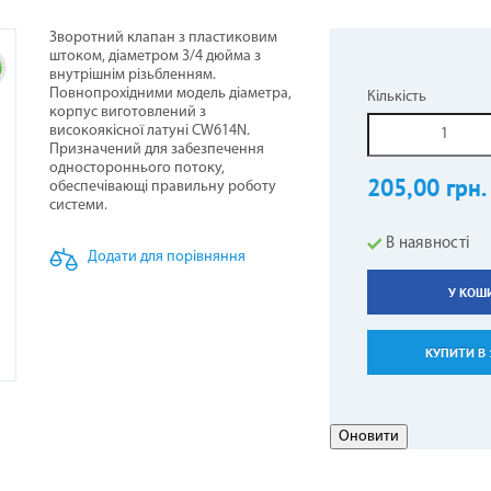
Зворотний клапан з пластиковим
штоком, діаметром 3/4 дюйма з
внутрішнім різьбленням.
НЕРИ НАПОЛЬНО-СТЕЛЬОВІ
СТИНИ ДО БОЙЛЕРІВ -
ОТЛИ ЖАРОТРУБНІ
ОВІТРЯНІ ЗАВІСИ
КОНДИЦІОНЕРИ КОЛО
ТЕПЛОВЕНТИЛЯТОР
ГІДРОАКУМУЛЯТОР
ПЕЛЕТНІ ПАЛЬНИКИ
Повнопрохідними модель діаметра,
Кількість
ВОДОНАГРІВАЧІВ
корпус виготовлений з
високоякісної латуні CW614N.
Призначений для забезпечення
одностороннього потоку,
205,00 грн.
обеспечівающі правильну роботу
системи.
В наявності
Додати для порівняння
У КОШ
АЛЕННЯ КОМПЕНСАЦІЙНІ
АРИ ДО КОНДИЦІОНЕРІВ
ЕЛЕКТРОКАМІНИ
РУШНИКОСУШКИ
ГАЗОВІ БАЛОНИ
КУПИТИ В 