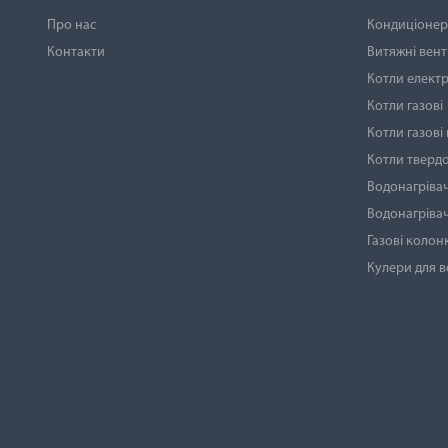
Про нас
Кондиціонери
Контакти
Витяжні вен
Котли електр
Котли газові
Котли газові
Котли тверд
Водонагрівач
Водонагрівач
Газові колон
Кулери для 