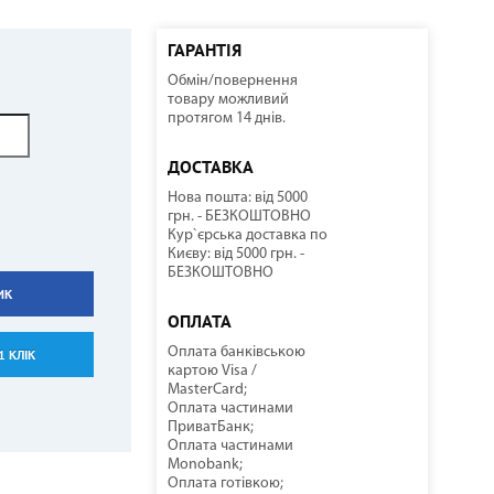
ГАРАНТІЯ
Обмін/повернення
ННІ
И
И
КОМПРЕСОРНО-КОНДЕНСАТОРНІ БЛОКИ
СОНЯЧНІ КОЛЕКТОРИ
КУЛЕРИ ДЛЯ ВОДИ
ТЕПЛОВІ ГАРМАТИ
товару можливий
протягом 14 днів.
ДОСТАВКА
Нова пошта: від 5000
грн. - БЕЗКОШТОВНО
Кур`єрська доставка по
Києву: від 5000 грн. -
БЕЗКОШТОВНО
ИК
НАСОСНЕ ОБЛАДНАННЯ
КОМПЛЕКТУЮЧІ
ОПЛАТА
Оплата банківською
1 КЛІК
картою Visa /
MasterCard;
Оплата частинами
ПриватБанк;
Оплата частинами
Monobank;
Оплата готівкою;