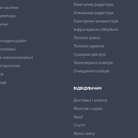
Біметалеві радіатори
 настінні
Алюмінієві радіатори
тилятори
Електричні конвектори
ичні
Інфрачервоні обігрівачі
Теплові завіси
 конденсаційні
Теплові гармати
опаливні
Сушарки для рук
і накопичувальні
Зволожувачі повітря
і проточні
Очищувачі повітря
ки
води
ВІДВІДУВАЧАМ
Доставка і оплата
Монтаж і сервіс
Акції
Статті
Мапа сайту