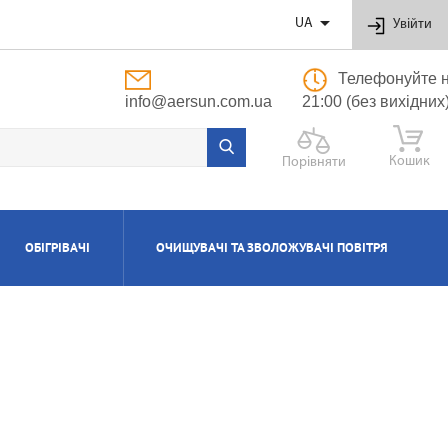

UA
Увійти
Телефонуйте н
info@aersun.com.ua
21:00 (без вихідних
Кошик
Порівняти
ОБІГРІВАЧІ
ОЧИЩУВАЧІ ТА ЗВОЛОЖУВАЧІ ПОВІТРЯ
ОБУТОВІ
ЬНІ
ВІ
І
Я
ПОЛІПРОПІЛЕНОВІ ТРУБИ ТА ФІТИНГИ
ПРИПЛИВНО-ВИТЯЖНІ УСТАНОВКИ
АКСЕСУАРИ ДО ЗВОЛОЖУВАЧІВ ТА
КОТЛИ ГАЗОВІ КОНДЕНСАЦІЙНІ
ВОДОНАГРІВАЧІ КОМБІНОВАНІ
КОНДИЦІОНЕРИ КАСЕТНІ
МАСЛЯНІ РАДІАТОРИ
ОЧИЩУВАЧІВ ПОВІТРЯ