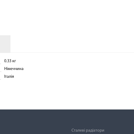
АКСЕСУАРИ
0.33 кг
Німеччина
Італія
Сталеві радіатори