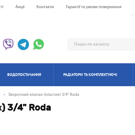
ті
Акції
Контакти
Гарантії та умови повернення
ВОДОПОСТАЧАННЯ
РАДІАТОРИ ТА КОМПЛЕКТУЮЧІ
а
Зворотний клапан (пластик) 3/4" Roda
ЕРВОНІ ОБІГРІВАЧІ UFO
НАГРІВАЧІ ПРОТОЧНІ
ИЛЯТОРИ НАПОЛЬНІ
ЬТИ СПЛІТ-СИСТЕМА
ІАТОРИ БІМЕТАЛЕВІ
ИЩУВАЧІ ПОВІТРЯ
ОТЛИ ЕЛЕКТРИЧНІ
РЕКУПЕРАТОРИ ПОВІТРЯ П
КОНДИЦІОНЕРИ МОБІЛ
РАДІАТОРИ АЛЮМІНІЄ
ПАНЕЛЬНІІ ОБІГРІВАЧ
ОСУШУВАЧІ ПОВІТР
ГАЗОВІ КОЛОНКИ
КОТЛИ ГАЗОВІ
) 3/4" Roda