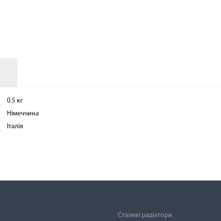
АКСЕСУАРИ
0.5 кг
Німеччина
Італія
Сталеві радіатори