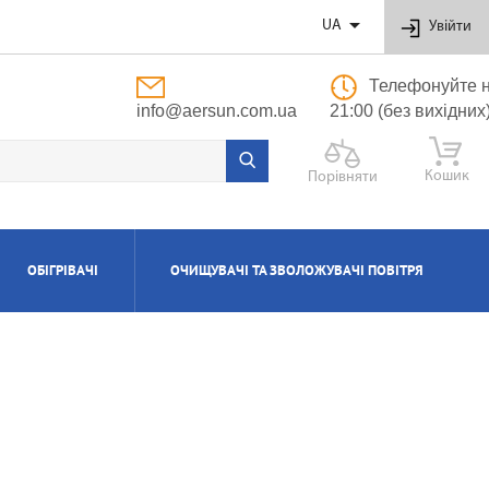

UA
Увійти
Телефонуйте н
info@aersun.com.ua
21:00 (без вихідних
Кошик
Порівняти
ОБІГРІВАЧІ
ОЧИЩУВАЧІ ТА ЗВОЛОЖУВАЧІ ПОВІТРЯ
ОБУТОВІ
ЬНІ
ВІ
І
Я
ПОЛІПРОПІЛЕНОВІ ТРУБИ ТА ФІТИНГИ
ПРИПЛИВНО-ВИТЯЖНІ УСТАНОВКИ
АКСЕСУАРИ ДО ЗВОЛОЖУВАЧІВ ТА
КОТЛИ ГАЗОВІ КОНДЕНСАЦІЙНІ
ВОДОНАГРІВАЧІ КОМБІНОВАНІ
КОНДИЦІОНЕРИ КАСЕТНІ
МАСЛЯНІ РАДІАТОРИ
ОЧИЩУВАЧІВ ПОВІТРЯ