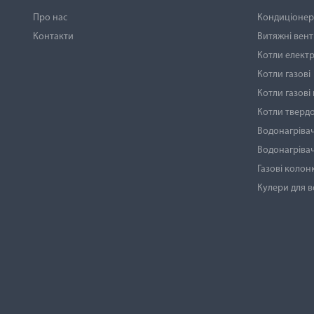
Про нас
Кондиціонери
Контакти
Витяжні вен
Котли електр
Котли газові
Котли газові
Котли тверд
Водонагрівач
Водонагрівач
Газові колон
Кулери для 