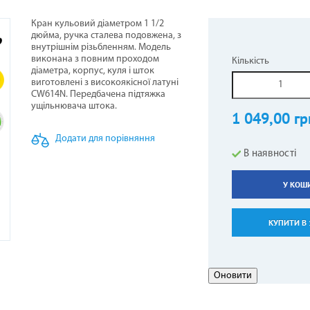
Кран кульовий діаметром 1 1/2
дюйма, ручка сталева подовжена, з
внутрішнім різьбленням. Модель
НЕРИ НАПОЛЬНО-СТЕЛЬОВІ
СТИНИ ДО БОЙЛЕРІВ -
ОТЛИ ЖАРОТРУБНІ
ОВІТРЯНІ ЗАВІСИ
КОНДИЦІОНЕРИ КОЛО
ТЕПЛОВЕНТИЛЯТОР
ГІДРОАКУМУЛЯТОР
ПЕЛЕТНІ ПАЛЬНИКИ
виконана з повним проходом
Кількість
ВОДОНАГРІВАЧІВ
діаметра, корпус, куля і шток
3
виготовлені з високоякісної латуні
CW614N. Передбачена підтяжка
ущільнювача штока.
1 049,00 гр
Додати для порівняння
В наявності
У КОШ
АЛЕННЯ КОМПЕНСАЦІЙНІ
АРИ ДО КОНДИЦІОНЕРІВ
ЕЛЕКТРОКАМІНИ
РУШНИКОСУШКИ
ГАЗОВІ БАЛОНИ
КУПИТИ В 