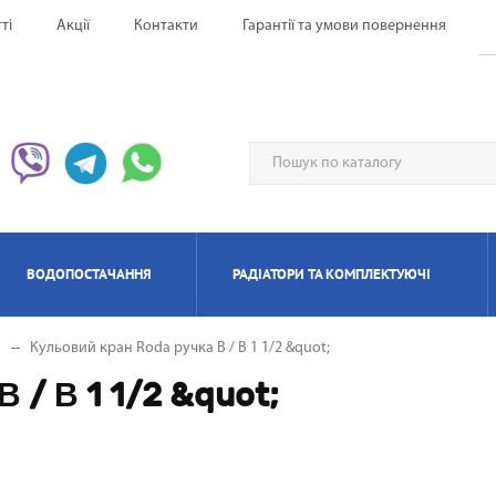
ті
Акції
Контакти
Гарантії та умови повернення
ВОДОПОСТАЧАННЯ
РАДІАТОРИ ТА КОМПЛЕКТУЮЧІ
а
Кульовий кран Roda ручка В / В 1 1/2 &quot;
ЕРВОНІ ОБІГРІВАЧІ UFO
НАГРІВАЧІ ПРОТОЧНІ
ИЛЯТОРИ НАПОЛЬНІ
ЬТИ СПЛІТ-СИСТЕМА
ІАТОРИ БІМЕТАЛЕВІ
ИЩУВАЧІ ПОВІТРЯ
ОТЛИ ЕЛЕКТРИЧНІ
РЕКУПЕРАТОРИ ПОВІТРЯ П
КОНДИЦІОНЕРИ МОБІЛ
РАДІАТОРИ АЛЮМІНІЄ
ПАНЕЛЬНІІ ОБІГРІВАЧ
ОСУШУВАЧІ ПОВІТР
ГАЗОВІ КОЛОНКИ
КОТЛИ ГАЗОВІ
 / В 1 1/2 &quot;