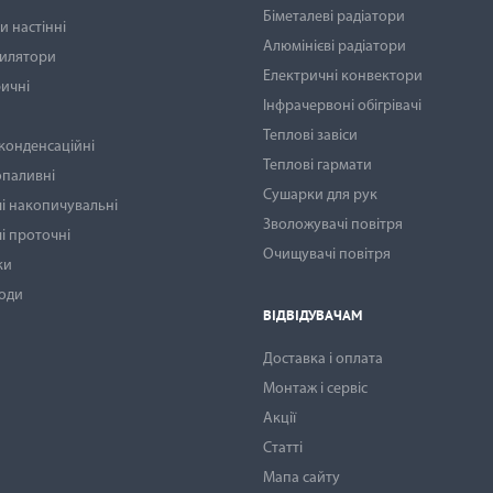
Біметалеві радіатори
 настінні
Алюмінієві радіатори
тилятори
Електричні конвектори
ичні
Інфрачервоні обігрівачі
Теплові завіси
 конденсаційні
Теплові гармати
опаливні
Сушарки для рук
і накопичувальні
Зволожувачі повітря
і проточні
Очищувачі повітря
ки
води
ВІДВІДУВАЧАМ
Доставка і оплата
Монтаж і сервіс
Акції
Статті
Мапа сайту