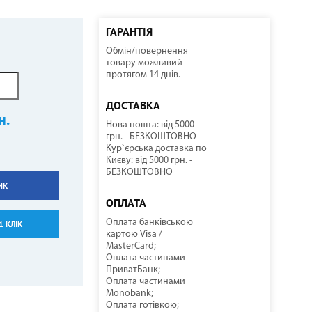
ГАРАНТІЯ
Обмін/повернення
ННІ
И
И
КОМПРЕСОРНО-КОНДЕНСАТОРНІ БЛОКИ
СОНЯЧНІ КОЛЕКТОРИ
КУЛЕРИ ДЛЯ ВОДИ
ТЕПЛОВІ ГАРМАТИ
товару можливий
протягом 14 днів.
ДОСТАВКА
н.
Нова пошта: від 5000
грн. - БЕЗКОШТОВНО
Кур`єрська доставка по
Києву: від 5000 грн. -
БЕЗКОШТОВНО
ИК
НАСОСНЕ ОБЛАДНАННЯ
КОМПЛЕКТУЮЧІ
ОПЛАТА
Оплата банківською
1 КЛІК
картою Visa /
MasterCard;
Оплата частинами
ПриватБанк;
Оплата частинами
Monobank;
Оплата готівкою;