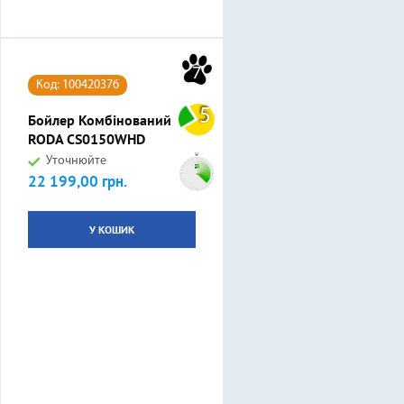
7
Код: 100420376
5
Бойлер Комбінований
RODA CS0150WHD
Уточнюйте
22 199,00 грн.
Ціна
У КОШИК