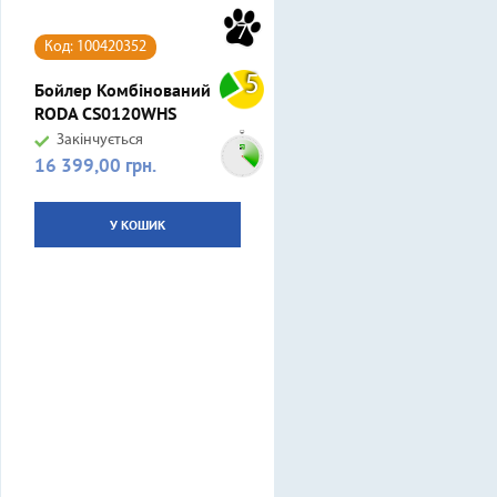
7
Код: 100420352
5
Бойлер Комбінований
RODA CS0120WHS
Закінчується
16 399,00 грн.
Ціна
У КОШИК