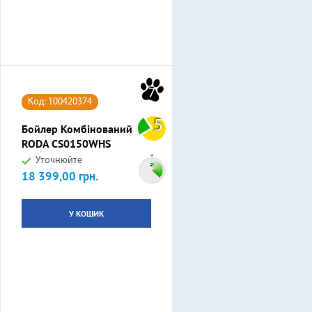
7
Код: 100420374
5
Бойлер Комбінований
RODA CS0150WHS
Уточнюйте
18 399,00 грн.
Ціна
У КОШИК