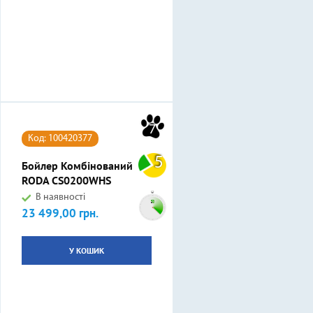
7
Код: 100420377
5
Бойлер Комбінований
RODA CS0200WHS
В наявності
23 499,00 грн.
Ціна
У КОШИК