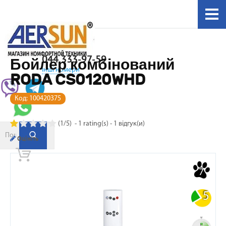
044 333-97-59
Бойлер комбінований
інші номери
RODA CS0120WHD
Код:
100420375
(
1
/
5
)
-
1
rating(s) -
1
відгук(и)
Оцініть
7
5