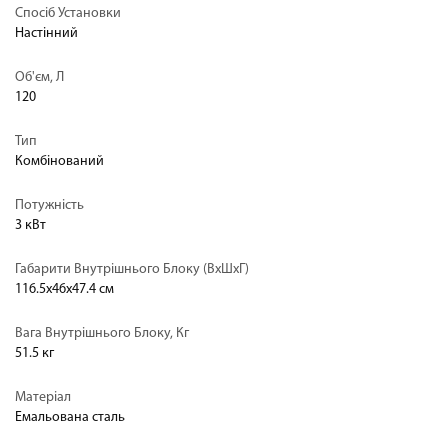
Спосіб Установки
Настінний
Об'єм, Л
120
Тип
Комбінований
Потужність
3 кВт
Габарити Внутрішнього Блоку (ВхШхГ)
116.5х46х47.4 см
Вага Внутрішнього Блоку, Кг
51.5 кг
Матеріал
Емальована сталь