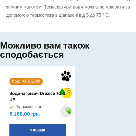
знімним капотом. Температуру води можна регулювати за 
допомогою термостата в діапазоні від 5 до 75 ° C.
Можливо вам також
сподобається
5
Код: 100182308
3
Водонагрівач Drazice TO 5
UP
Під замовлення
8 188,00 грн.
Ціна
У КОШИК