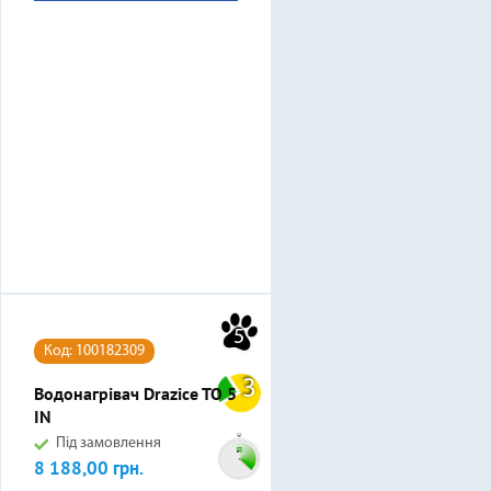
5
Код: 100182309
3
Водонагрівач Drazice TO 5
IN
Під замовлення
8 188,00 грн.
Ціна