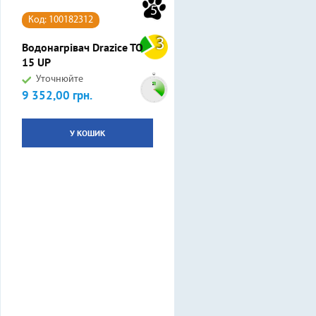
5
Код: 100182312
3
Водонагрівач Drazice TO
15 UP
Уточнюйте
9 352,00 грн.
Ціна
У КОШИК