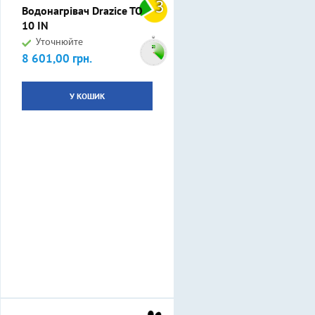
3
Водонагрівач Drazice TO
10 IN
Уточнюйте
8 601,00 грн.
Ціна
У КОШИК