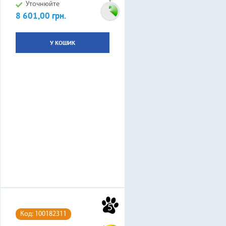
Уточнюйте
8 601,00 грн.
Ціна
У КОШИК
5
Код: 100182311