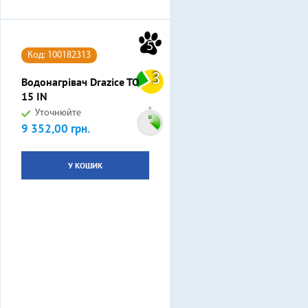
5
Код: 100182313
3
Водонагрівач Drazice TO
15 IN
Уточнюйте
9 352,00 грн.
Ціна
У КОШИК