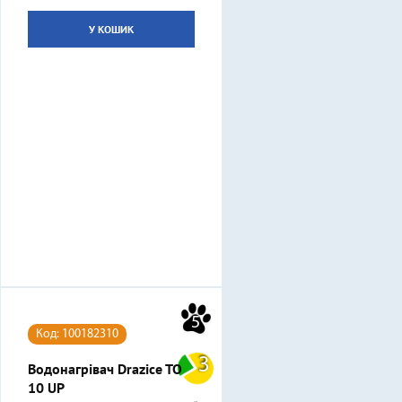
У КОШИК
5
Код: 100182310
3
Водонагрівач Drazice TO
10 UP