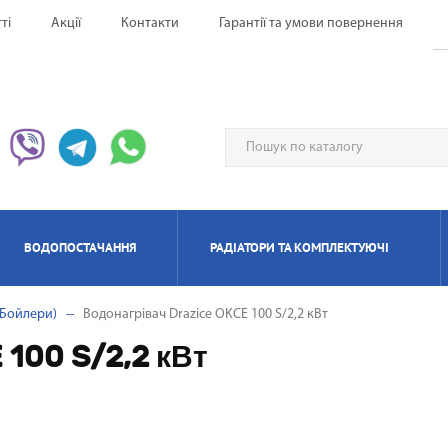
ті
Акції
Контакти
Гарантії та умови повернення
ВОДОПОСТАЧАННЯ
РАДІАТОРИ ТА КОМПЛЕКТУЮЧІ
(Бойлери)
Водонагрівач Drazice OKCE 100 S/2,2 кВт
ЕРВОНІ ОБІГРІВАЧІ UFO
НАГРІВАЧІ ПРОТОЧНІ
ИЛЯТОРИ НАПОЛЬНІ
ЬТИ СПЛІТ-СИСТЕМА
ІАТОРИ БІМЕТАЛЕВІ
ИЩУВАЧІ ПОВІТРЯ
ОТЛИ ЕЛЕКТРИЧНІ
РЕКУПЕРАТОРИ ПОВІТРЯ П
КОНДИЦІОНЕРИ МОБІЛ
РАДІАТОРИ АЛЮМІНІЄ
ПАНЕЛЬНІІ ОБІГРІВАЧ
ОСУШУВАЧІ ПОВІТР
ГАЗОВІ КОЛОНКИ
КОТЛИ ГАЗОВІ
 100 S/2,2 кВт