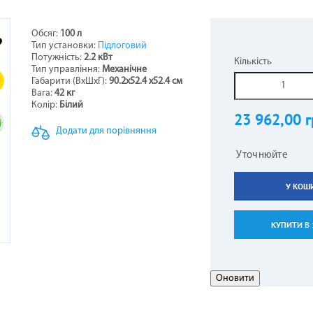
Обсяг:
100 л
Тип установки:
Підлоговий
НЕРИ НАПОЛЬНО-СТЕЛЬОВІ
СТИНИ ДО БОЙЛЕРІВ -
ОТЛИ ЖАРОТРУБНІ
ОВІТРЯНІ ЗАВІСИ
КОНДИЦІОНЕРИ КОЛО
ТЕПЛОВЕНТИЛЯТОР
ГІДРОАКУМУЛЯТОР
ПЕЛЕТНІ ПАЛЬНИКИ
Потужність:
2.2 кВт
Кількість
ВОДОНАГРІВАЧІВ
Тип управління:
Механічне
5
Габарити (ВхШхГ):
90.2х52.4
х52.4
см
Вага:
42
кг
Колір:
Білий
23 962,00 г
Додати для порівняння
Уточнюйте
У КОШ
АЛЕННЯ КОМПЕНСАЦІЙНІ
АРИ ДО КОНДИЦІОНЕРІВ
ЕЛЕКТРОКАМІНИ
РУШНИКОСУШКИ
ГАЗОВІ БАЛОНИ
КУПИТИ В 