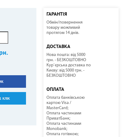
ГАРАНТІЯ
Обмін/повернення
ННІ
И
И
КОМПРЕСОРНО-КОНДЕНСАТОРНІ БЛОКИ
СОНЯЧНІ КОЛЕКТОРИ
КУЛЕРИ ДЛЯ ВОДИ
ТЕПЛОВІ ГАРМАТИ
товару можливий
протягом 14 днів.
ДОСТАВКА
рн.
Нова пошта: від 5000
грн. - БЕЗКОШТОВНО
Кур`єрська доставка по
Києву: від 5000 грн. -
БЕЗКОШТОВНО
ИК
НАСОСНЕ ОБЛАДНАННЯ
КОМПЛЕКТУЮЧІ
ОПЛАТА
Оплата банківською
1 КЛІК
картою Visa /
MasterCard;
Оплата частинами
ПриватБанк;
Оплата частинами
Monobank;
Оплата готівкою;