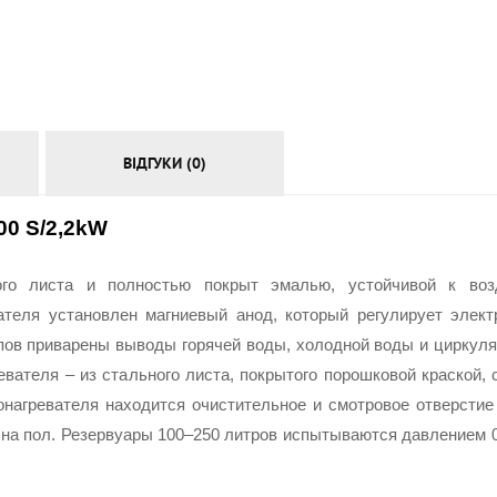
АКСЕСУАРИ
ВІДГУКИ (0)
0 S/2,2kW
ого листа и полностью покрыт эмалью, устойчивой к воз
теля установлен магниевый анод, который регулирует элект
пов приварены выводы горячей воды, холодной воды и циркуля
вателя – из стального листа, покрытого порошковой краской,
нагревателя находится очистительное и смотровое отверстие 
на пол. Резервуары 100–250 литров испытываются давлением 0