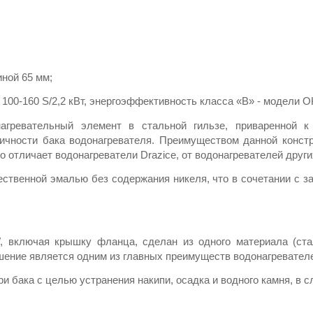
ной 65 мм;
00-160 S/2,2 кВт, энергоэффективность класса «B» - модели OK
агревательный элемент в стальной гильзе, приваренной к
тичности бака водонагревателя. Преимуществом данной конст
но отличает водонагреватели Drazice, от водонагревателей др
ественной эмалью без содержания никеля, что в сочетании с 
, включая крышку фланца, сделан из одного материала (стал
шение является одним из главных преимуществ водонагревателе
 бака с целью устранения накипи, осадка и водного камня, в с