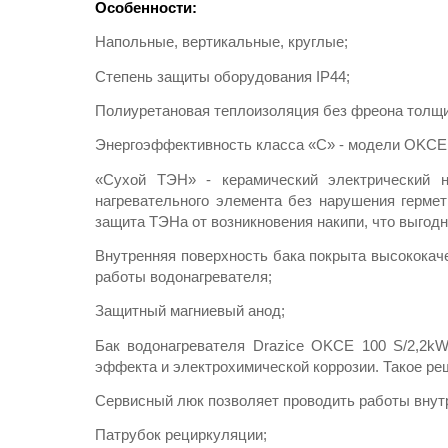
Особенности:
Напольные, вертикальные, круглые;
Степень защиты оборудования IP44;
Полиуретановая теплоизоляция без фреона толщи
Энергоэффективность класса «С» - модели OKCE 1
«Сухой ТЭН» - керамический электрический н
нагревательного элемента без нарушения герме
защита ТЭНа от возникновения накипи, что выгод
Внутренняя поверхность бака покрыта высококач
работы водонагревателя;
Защитный магниевый анод;
Бак водонагревателя Drazice OKCЕ 100 S/2,2kW
эффекта и электрохимической коррозии. Такое ре
Сервисный люк позволяет проводить работы внутри
Патрубок рециркуляции;