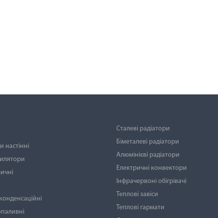
Сталеві радіатори
Біметалеві радіатори
 настінні
Алюмінієві радіатори
тилятори
Електричні конвектори
ичні
Інфрачервоні обігрівачі
Теплові завіси
 конденсаційні
Теплові гармати
опаливні