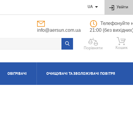

UA
Увійти
Телефонуйте н
info@aersun.com.ua
21:00 (без вихідних
Кошик
Порівняти
ОБІГРІВАЧІ
ОЧИЩУВАЧІ ТА ЗВОЛОЖУВАЧІ ПОВІТРЯ
ОБУТОВІ
ЬНІ
ВІ
І
Я
ПОЛІПРОПІЛЕНОВІ ТРУБИ ТА ФІТИНГИ
ПРИПЛИВНО-ВИТЯЖНІ УСТАНОВКИ
АКСЕСУАРИ ДО ЗВОЛОЖУВАЧІВ ТА
КОТЛИ ГАЗОВІ КОНДЕНСАЦІЙНІ
ВОДОНАГРІВАЧІ КОМБІНОВАНІ
КОНДИЦІОНЕРИ КАСЕТНІ
МАСЛЯНІ РАДІАТОРИ
ОЧИЩУВАЧІВ ПОВІТРЯ