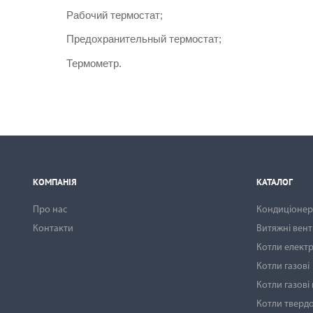
Рабочий термостат;
Предохранительный термостат;
Термометр.
КОМПАНІЯ
КАТАЛОГ
Про нас
Кондиціонери
Контакти
Витяжні вен
Котли електр
Котли газові
Котли газові
Котли тверд