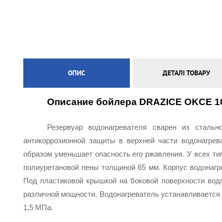
ЕЛЕКТРИЧНА ТЕПЛА ПІДЛОГА
ОПИС
ДЕТАЛІ ТОВАРУ
Описание бойлера DRAZICE OKCE 10
Резервуар водонагревателя сварен из стальн
антикоррозионной защиты в верхней части водонагрева
образом уменьшает опасность его ржавления. У всех ти
полиуретановой пены толщиной 65 мм. Корпус водонагре
Под пластиковой крышкой на боковой поверхности водо
различной мощности. Водонагреватель устанавливается 
1,5 МПа.