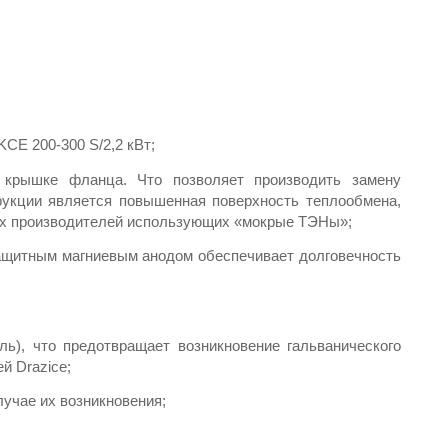
CE 200-300 S/2,2 кВт;
 крышке фланца. Что позволяет производить замену 
рукции является повышенная поверхность теплообмена, 
угих производителей использующих «мокрые ТЭНы»;
защитным магниевым анодом обеспечивает долговечность 
ь), что предотвращает возникновение гальванического 
й Drazice;
лучае их возникновения;