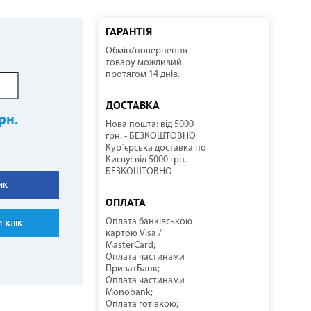
ГАРАНТІЯ
Обмін/повернення
ННІ
И
И
КОМПРЕСОРНО-КОНДЕНСАТОРНІ БЛОКИ
СОНЯЧНІ КОЛЕКТОРИ
КУЛЕРИ ДЛЯ ВОДИ
ТЕПЛОВІ ГАРМАТИ
товару можливий
протягом 14 днів.
ДОСТАВКА
рн.
Нова пошта: від 5000
грн. - БЕЗКОШТОВНО
Кур`єрська доставка по
Києву: від 5000 грн. -
БЕЗКОШТОВНО
ИК
НАСОСНЕ ОБЛАДНАННЯ
КОМПЛЕКТУЮЧІ
ОПЛАТА
Оплата банківською
1 КЛІК
картою Visa /
MasterCard;
Оплата частинами
ПриватБанк;
Оплата частинами
Monobank;
Оплата готівкою;