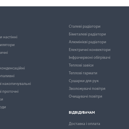
Сталеві радіатори
Біметалеві радіатори
 настінні
Алюмінієві радіатори
тилятори
Електричні конвектори
ичні
Інфрачервоні обігрівачі
Теплові завіси
 конденсаційні
Теплові гармати
опаливні
Сушарки для рук
і накопичувальні
Зволожувачі повітря
і проточні
Очищувачі повітря
ки
води
ВІДВІДУВАЧАМ
Доставка і оплата