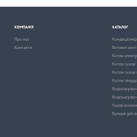
КОМПАНІЯ
КАТАЛОГ
Про нас
Кондиціонери
Контакти
Витяжні вен
Котли електр
Котли газові
Котли газові
Котли тверд
Водонагрівач
Водонагрівач
Газові колон
Кулери для 