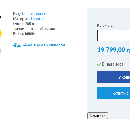
Вид:
Теплоізоляція
Матеріал:
Neodul
НЕРИ НАПОЛЬНО-СТЕЛЬОВІ
СТИНИ ДО БОЙЛЕРІВ -
ОТЛИ ЖАРОТРУБНІ
ОВІТРЯНІ ЗАВІСИ
КОНДИЦІОНЕРИ КОЛО
ТЕПЛОВЕНТИЛЯТОР
ГІДРОАКУМУЛЯТОР
ПЕЛЕТНІ ПАЛЬНИКИ
Обсяг:
750 л
Кількість
ВОДОНАГРІВАЧІВ
Товщина ізоляції:
80 мм
5
Колір:
Білий
Додати для порівняння
19 799,00 г
В наявності
У КОШ
АЛЕННЯ КОМПЕНСАЦІЙНІ
АРИ ДО КОНДИЦІОНЕРІВ
ЕЛЕКТРОКАМІНИ
РУШНИКОСУШКИ
ГАЗОВІ БАЛОНИ
КУПИТИ В 