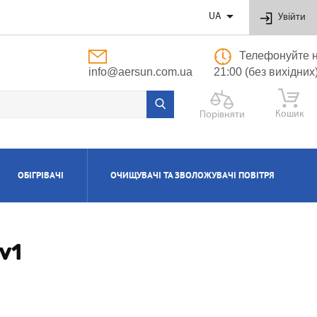

UA
Увійти
Телефонуйте н
info@aersun.com.ua
21:00 (без вихідних
Кошик
Порівняти
ОБІГРІВАЧІ
ОЧИЩУВАЧІ ТА ЗВОЛОЖУВАЧІ ПОВІТРЯ
ОБУТОВІ
ЬНІ
ВІ
І
Я
ПОЛІПРОПІЛЕНОВІ ТРУБИ ТА ФІТИНГИ
ПРИПЛИВНО-ВИТЯЖНІ УСТАНОВКИ
АКСЕСУАРИ ДО ЗВОЛОЖУВАЧІВ ТА
КОТЛИ ГАЗОВІ КОНДЕНСАЦІЙНІ
ВОДОНАГРІВАЧІ КОМБІНОВАНІ
КОНДИЦІОНЕРИ КАСЕТНІ
МАСЛЯНІ РАДІАТОРИ
ОЧИЩУВАЧІВ ПОВІТРЯ
v1