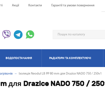
ті
Акції
Контакти
Гарантії та умови повернення
ВОДОПОСТАЧАННЯ
РАДІАТОРИ ТА КОМПЛЕКТУЮЧІ
агрівачів
Ізоляція Neodul LB PP 80 mm для Drazice NADO 750 / 250v1
ЕРВОНІ ОБІГРІВАЧІ UFO
НАГРІВАЧІ ПРОТОЧНІ
ИЛЯТОРИ НАПОЛЬНІ
ЬТИ СПЛІТ-СИСТЕМА
ІАТОРИ БІМЕТАЛЕВІ
ИЩУВАЧІ ПОВІТРЯ
ОТЛИ ЕЛЕКТРИЧНІ
РЕКУПЕРАТОРИ ПОВІТРЯ П
КОНДИЦІОНЕРИ МОБІЛ
РАДІАТОРИ АЛЮМІНІЄ
ПАНЕЛЬНІІ ОБІГРІВАЧ
ОСУШУВАЧІ ПОВІТР
ГАЗОВІ КОЛОНКИ
КОТЛИ ГАЗОВІ
mm для Drazice NADO 750 / 250