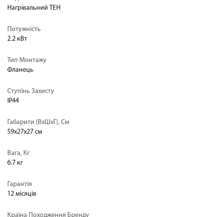
Нагрівальний ТЕН
Потужність
2.2 кВт
Тип Монтажу
Фланець
Ступінь Захисту
IP44
Габарити (ВхШхГ), См
59х27х27 см
Вага, Кг
6.7 кг
Гарантія
12 місяців
Країна Походження Бренду