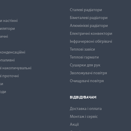
Сталеві радіатори
Біметалеві радіатори
 настінні
Алюмінієві радіатори
тилятори
Електричні конвектори
ичні
Інфрачервоні обігрівачі
Теплові завіси
 конденсаційні
Теплові гармати
опаливні
Сушарки для рук
і накопичувальні
Зволожувачі повітря
і проточні
Очищувачі повітря
ки
води
ВІДВІДУВАЧАМ
Доставка і оплата
Монтаж і сервіс
Акції