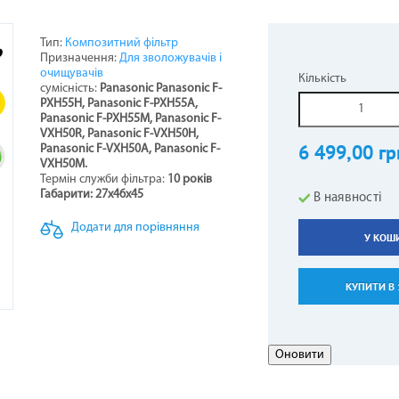
Тип:
Композитний фільтр
Призначення:
Для зволожувачів і
НЕРИ НАПОЛЬНО-СТЕЛЬОВІ
СТИНИ ДО БОЙЛЕРІВ -
ОТЛИ ЖАРОТРУБНІ
ОВІТРЯНІ ЗАВІСИ
КОНДИЦІОНЕРИ КОЛО
ТЕПЛОВЕНТИЛЯТОР
ГІДРОАКУМУЛЯТОР
ПЕЛЕТНІ ПАЛЬНИКИ
очищувачів
Кількість
ВОДОНАГРІВАЧІВ
сумісність:
Panasonic
Panasonic
F-
3
PXH55H, Panasonic F-PXH55A,
Panasonic F-PXH55M, Panasonic F-
VXH50R, Panasonic F-VXH50H,
6 499,00 гр
Panasonic F-VXH50A, Panasonic F-
VXH50M.
Термін служби фільтра:
10 років
Габарити: 27х46х45
В наявності
Додати для порівняння
У КОШ
АЛЕННЯ КОМПЕНСАЦІЙНІ
АРИ ДО КОНДИЦІОНЕРІВ
ЕЛЕКТРОКАМІНИ
РУШНИКОСУШКИ
ГАЗОВІ БАЛОНИ
КУПИТИ В 