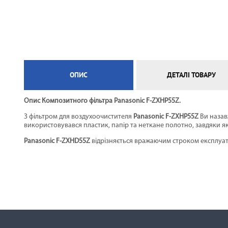
ЕЛЕКТРИЧНА ТЕПЛА ПІДЛОГА
ОПИС
ДЕТАЛІ ТОВАРУ
Опис Композитного фільтра Panasonic F-ZXHP55Z.
З фільтром для воздухоочистителя
Panasonic F-ZXHP55Z
Ви назав
використовувався пластик, папір та неткане полотно, завдяки я
Panasonic F-ZXHD55Z
відрізняється вражаючим строком експлуата