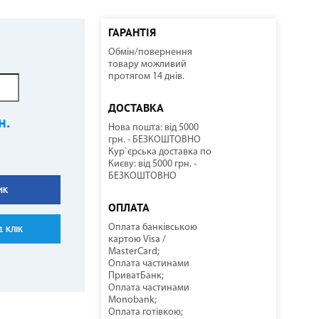
ГАРАНТІЯ
Обмін/повернення
ННІ
И
И
КОМПРЕСОРНО-КОНДЕНСАТОРНІ БЛОКИ
СОНЯЧНІ КОЛЕКТОРИ
КУЛЕРИ ДЛЯ ВОДИ
ТЕПЛОВІ ГАРМАТИ
товару можливий
протягом 14 днів.
ДОСТАВКА
н.
Нова пошта: від 5000
грн. - БЕЗКОШТОВНО
Кур`єрська доставка по
Києву: від 5000 грн. -
БЕЗКОШТОВНО
ИК
НАСОСНЕ ОБЛАДНАННЯ
КОМПЛЕКТУЮЧІ
ОПЛАТА
Оплата банківською
1 КЛІК
картою Visa /
MasterCard;
Оплата частинами
ПриватБанк;
Оплата частинами
Monobank;
Оплата готівкою;