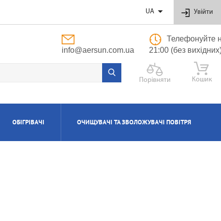

UA
Увійти
Телефонуйте н
info@aersun.com.ua
21:00 (без вихідних
Кошик
Порівняти
ОБІГРІВАЧІ
ОЧИЩУВАЧІ ТА ЗВОЛОЖУВАЧІ ПОВІТРЯ
ОБУТОВІ
ЬНІ
ВІ
І
Я
ПОЛІПРОПІЛЕНОВІ ТРУБИ ТА ФІТИНГИ
ПРИПЛИВНО-ВИТЯЖНІ УСТАНОВКИ
АКСЕСУАРИ ДО ЗВОЛОЖУВАЧІВ ТА
КОТЛИ ГАЗОВІ КОНДЕНСАЦІЙНІ
ВОДОНАГРІВАЧІ КОМБІНОВАНІ
КОНДИЦІОНЕРИ КАСЕТНІ
МАСЛЯНІ РАДІАТОРИ
ОЧИЩУВАЧІВ ПОВІТРЯ