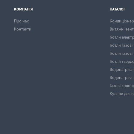
КОМПАНІЯ
КАТАЛОГ
Про нас
Кондиціонери
Контакти
Витяжні вен
Котли електр
Котли газові
Котли газові
Котли тверд
Водонагрівач
Водонагрівач
Газові колон
Кулери для 