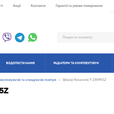
ті
Акції
Контакти
Гарантії та умови повернення
ВОДОПОСТАЧАННЯ
РАДІАТОРИ ТА КОМПЛЕКТУЮЧІ
зволожувачів та очищувачів повітря
Фільтр Panasonic F-ZXHP55Z
ЕРВОНІ ОБІГРІВАЧІ UFO
НАГРІВАЧІ ПРОТОЧНІ
ИЛЯТОРИ НАПОЛЬНІ
ЬТИ СПЛІТ-СИСТЕМА
ІАТОРИ БІМЕТАЛЕВІ
ИЩУВАЧІ ПОВІТРЯ
ОТЛИ ЕЛЕКТРИЧНІ
РЕКУПЕРАТОРИ ПОВІТРЯ П
КОНДИЦІОНЕРИ МОБІЛ
РАДІАТОРИ АЛЮМІНІЄ
ПАНЕЛЬНІІ ОБІГРІВАЧ
ОСУШУВАЧІ ПОВІТР
ГАЗОВІ КОЛОНКИ
КОТЛИ ГАЗОВІ
5Z